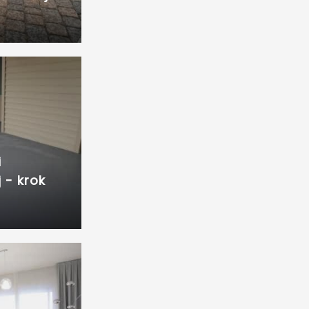
i
 - krok