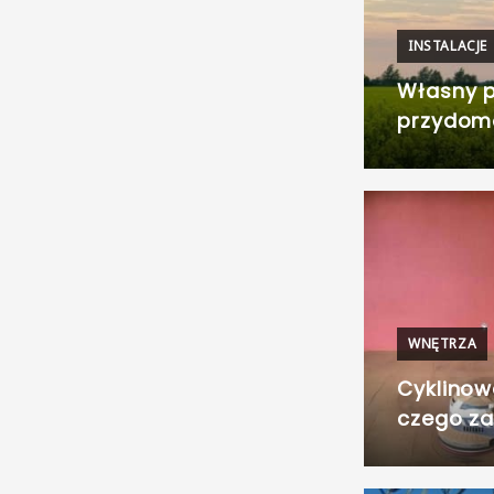
INSTALACJE
Własny p
przydom
WNĘTRZA
Cyklinow
czego z