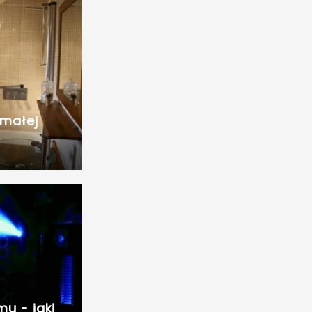
 małej
u - jaki