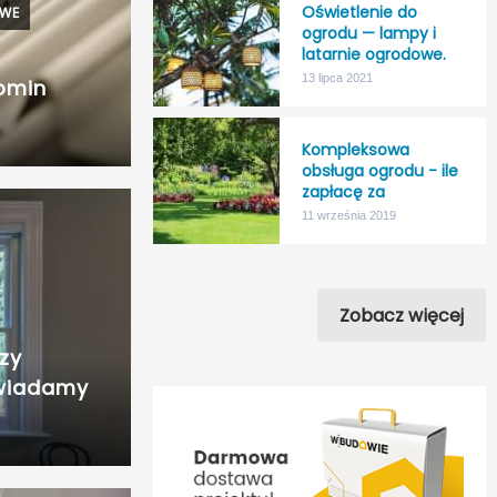
Oświetlenie do
OWE
ogrodu — lampy i
latarnie ogrodowe.
13 lipca 2021
komin
Kompleksowa
obsługa ogrodu - ile
zapłacę za
“nicnierobienie”?
11 września 2019
Zobacz więcej
zy
wiadamy