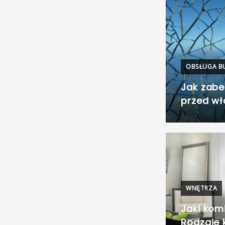
OBSŁUGA 
Jak zab
przed w
WNĘTRZA
Jaki kom
Rodzaje