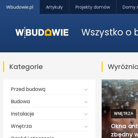
Wbudowie.pl
Artykuły
Projekty domów
Domy 
Wszystko o
Kategorie
Wyróżni
Przed budową
Budowa
Instalacje
WNĘTRZA
Okna an
Wnętrza
zbędny w