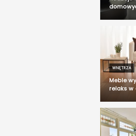
domowy
WNĘTRZA
Meble wy
relaks w