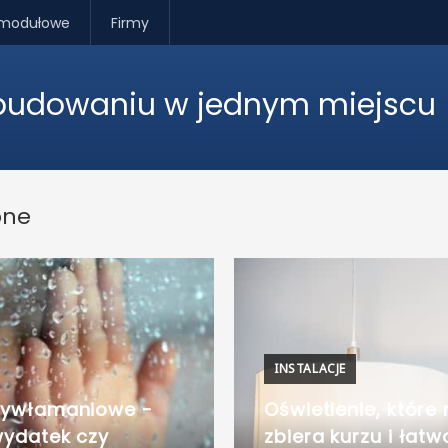
modułowe
Firmy
 budowaniu w jednym miejscu
one
INSTALACJE
tywłamaniowe -
Oświetlenie, które 
ydatek czy
zbiera kurzu i łatw