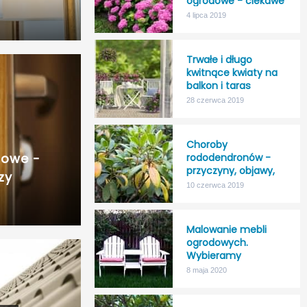
ogrodowe - ciekawe
kolory, większa
4 lipca 2019
odporność na mróz!
Trwałe i długo
kwitnące kwiaty na
balkon i taras
28 czerwca 2019
Choroby
iowe -
rododendronów -
przyczyny, objawy,
zy
leczenie
10 czerwca 2019
Malowanie mebli
ogrodowych.
Wybieramy
najlepszy impregnat
8 maja 2020
do drewna na
zewnątrz.