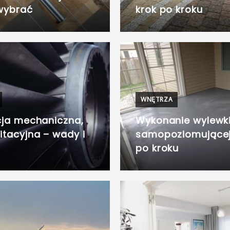
wybrać
krok po kroku
WNĘTRZA
ja mechaniczna,
Wykonanie wylewk
itacyjna – wady i
samopoziomującej
po kroku