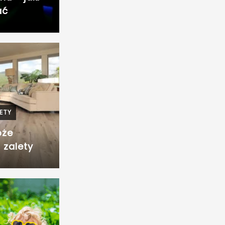
ać
IETY
oże
 zalety