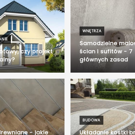
WNĘTRZA
ANIE
Samodzielne malo
otowy, czy projekt
ścian i sufitów - 7
alny?
głównych zasad
BUDOWA
rewniane - jakie
Układanie kostki b