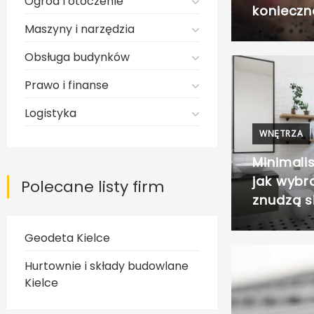
Ogród i otoczenie
konieczn
Maszyny i narzędzia
Obsługa budynków
Prawo i finanse
Logistyka
WNĘTRZA
Minimali
jak wybra
Polecane listy firm
znudzą s
Geodeta Kielce
Hurtownie i składy budowlane
Kielce