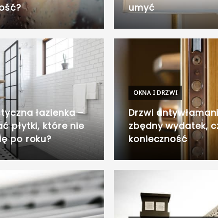
ość?
umyć
OKNA I DRZWI
styczna łazienka –
Drzwi antywłaman
ć płytki, które nie
zbędny wydatek, c
ię po roku?
konieczność