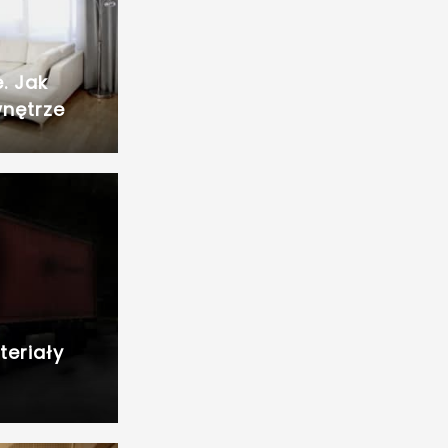
. Jak
wnętrze
eriały