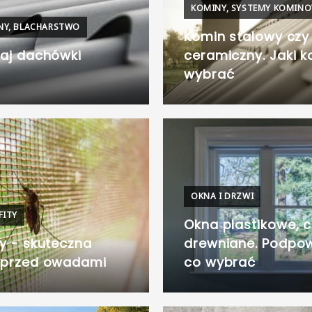
KOMINY, SYSTEMY KOMIN
NY, BLACHARSTWO
Komin stalowy czy
zaj dachówki
ceramiczny. Jaki 
wybrać
OKNA I DRZWI
FITY
Okna plastikowe, c
ry - skuteczna
drewniane. Podpo
 przed owadami
co wybrać