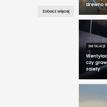
drewno 
Zobacz więcej
INSTALACJE
Wentylac
czy graw
zalety