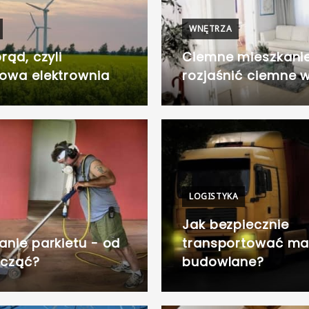
WNĘTRZA
rąd, czyli
Ciemne mieszkanie
owa elektrownia
rozjaśnić ciemne 
LOGISTYKA
Jak bezpiecznie
anie parkietu - od
transportować mat
acząć?
budowlane?