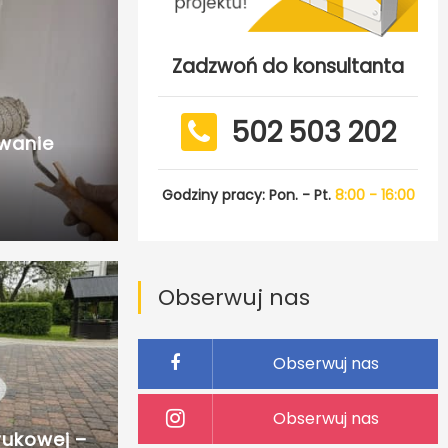
Zadzwoń do konsultanta
502 503 202
wanie
Godziny pracy: Pon. - Pt.
8:00 - 16:00
Obserwuj nas
Obserwuj nas
Obserwuj nas
rukowej –