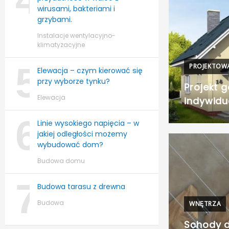
wirusami, bakteriami i
grzybami.
Instalacje wentylacyjno-
klimatyzacyjne
5
PROJEKTOW
Elewacja – czym kierować się
przy wyborze tynku?
Projekt g
Elewacja
indywidu
6
Linie wysokiego napięcia – w
jakiej odległości możemy
wybudować dom?
Budowa domu
7
Budowa tarasu z drewna
Budowa
WNĘTRZA
Schody d