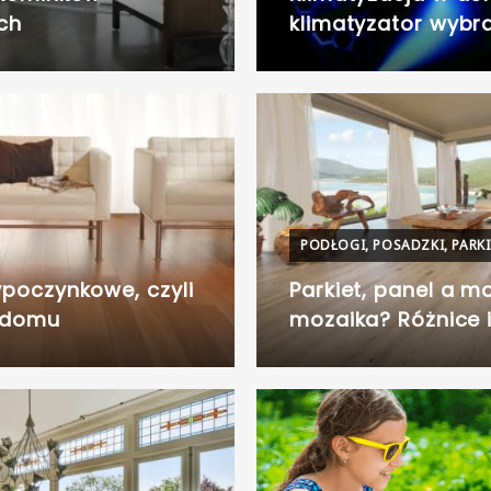
ch
klimatyzator wybr
PODŁOGI, POSADZKI, PARK
poczynkowe, czyli
Parkiet, panel a m
 domu
mozaika? Różnice i