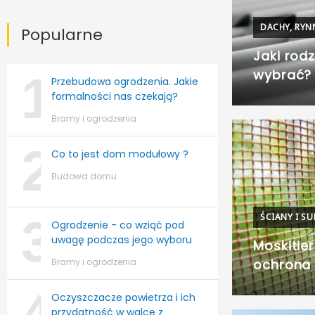
DACHY, RYN
Popularne
Jaki rod
wybrać?
1
Przebudowa ogrodzenia. Jakie
formalności nas czekają?
Bramy i ogrodzenia
2
Co to jest dom modułowy ?
Budowa domu
ŚCIANY I SU
3
Ogrodzenie - co wziąć pod
uwagę podczas jego wyboru
Moskitie
ochrona
Bramy i ogrodzenia
4
Oczyszczacze powietrza i ich
przydatność w walce z