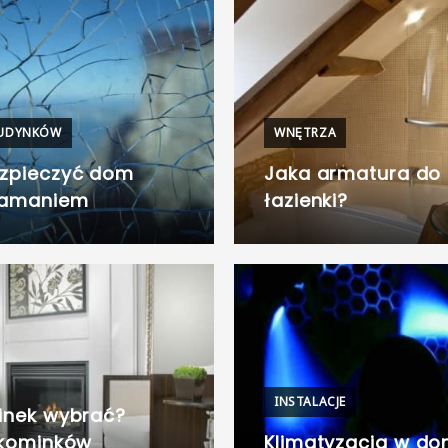
BUDYNKÓW
WNĘTRZA
ezpieczyć dom
Jaka armatura do
łamaniem
łazienki?
INSTALACJE
inek wybrać?
 kominków
Klimatyzacja w dom