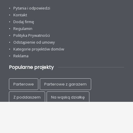
Pytania i odpowiedzi
Kontakt
Dodaj firmę
Regulamin
Polityka Prywatności
Odstąpienie od umowy
Kategorie projektów domów
Reklama
Popularne projekty
Parterowe
Parterowe z garażem
Z poddaszem
Na wąską działkę
Nowoczesne
Energooszczędne
Drewniane
Szkieletowe