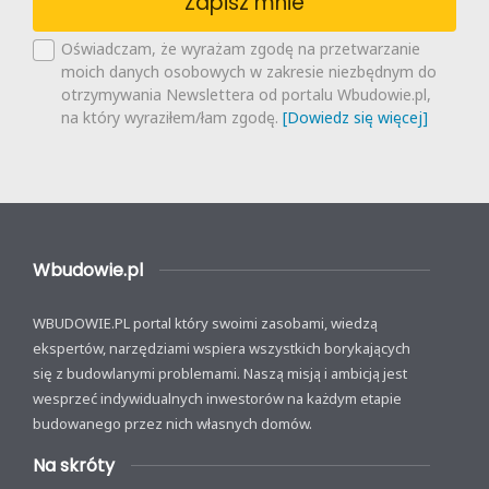
Zapisz mnie
Oświadczam, że wyrażam zgodę na przetwarzanie
moich danych osobowych w zakresie niezbędnym do
otrzymywania Newslettera od portalu Wbudowie.pl,
na który wyraziłem/łam zgodę.
[Dowiedz się więcej]
Wbudowie.pl
WBUDOWIE.PL portal który swoimi zasobami, wiedzą
ekspertów, narzędziami wspiera wszystkich borykających
się z budowlanymi problemami. Naszą misją i ambicją jest
wesprzeć indywidualnych inwestorów na każdym etapie
budowanego przez nich własnych domów.
Na skróty