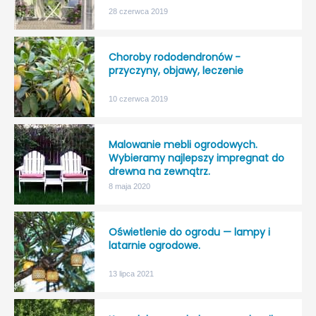
28 czerwca 2019
Choroby rododendronów -
przyczyny, objawy, leczenie
10 czerwca 2019
Malowanie mebli ogrodowych.
Wybieramy najlepszy impregnat do
drewna na zewnątrz.
8 maja 2020
Oświetlenie do ogrodu — lampy i
latarnie ogrodowe.
13 lipca 2021