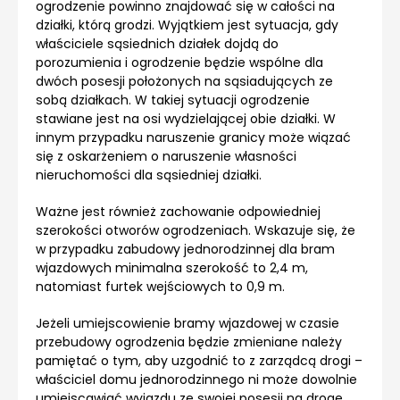
ogrodzenie powinno znajdować się w całości na
działki, którą grodzi. Wyjątkiem jest sytuacja, gdy
właściciele sąsiednich działek dojdą do
porozumienia i ogrodzenie będzie wspólne dla
dwóch posesji położonych na sąsiadujących ze
sobą działkach. W takiej sytuacji ogrodzenie
stawiane jest na osi wydzielającej obie działki. W
innym przypadku naruszenie granicy może wiązać
się z oskarżeniem o naruszenie własności
nieruchomości dla sąsiedniej działki.
Ważne jest również zachowanie odpowiedniej
szerokości otworów ogrodzeniach. Wskazuje się, że
w przypadku zabudowy jednorodzinnej dla bram
wjazdowych minimalna szerokość to 2,4 m,
natomiast furtek wejściowych to 0,9 m.
Jeżeli umiejscowienie bramy wjazdowej w czasie
przebudowy ogrodzenia będzie zmieniane należy
pamiętać o tym, aby uzgodnić to z zarządcą drogi –
właściciel domu jednorodzinnego ni może dowolnie
umiejscawiać wyjazdu ze swojej posesji na drogę