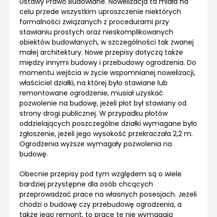
Ustawy Prawo Budowlane. Nowelizacja ta miała na
celu przede wszystkim uproszczenie niektórych
formalności związanych z procedurami przy
stawianiu prostych oraz nieskomplikowanych
obiektów budowlanych, w szczególności tak zwanej
małej architektury
. Nowe przepisy dotyczą także
między innymi budowy i przebudowy ogrodzenia. Do
momentu wejścia w życie wspomnianej nowelizacji,
właściciel działki, na której było stawiane lub
remontowane ogrodzenie, musiał uzyskać
pozwolenie na budowę, jeżeli płot był stawiany od
strony drogi publicznej. W przypadku płotów
oddzielających poszczególne działki wymagane było
zgłoszenie, jeżeli jego wysokość przekraczała 2,2 m.
Ogrodzenia wyższe wymagały pozwolenia na
budowę.
Obecnie przepisy pod tym względem są o wiele
bardziej przystępne dla osób chcących
przeprowadzać prace na własnych posesjach. Jeżeli
chodzi o budowę czy przebudowę ogrodzenia, a
także jego remont, to prace te nie wymagają