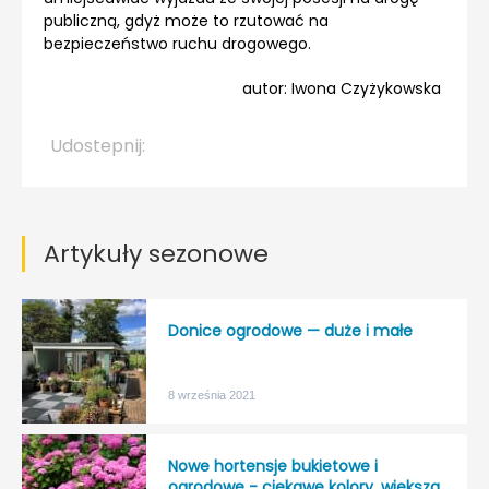
publiczną, gdyż może to rzutować na
bezpieczeństwo ruchu drogowego.
autor: Iwona Czyżykowska
Udostepnij:
Artykuły sezonowe
Donice ogrodowe — duże i małe
8 września 2021
Nowe hortensje bukietowe i
ogrodowe - ciekawe kolory, większa