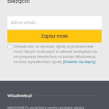
bieżąco!
Zapisz mnie
Oświadczam, że wyrażam zgodę na przetwarzanie
moich danych osobowych w zakresie niezbędnym do
otrzymywania Newslettera od portalu Wbudowie.pl,
na który wyraziłem/łam zgodę.
[Dowiedz się więcej]
Wbudowie.pl
WBUDOWIE.PL portal który swoimi zasobami, wiedzą