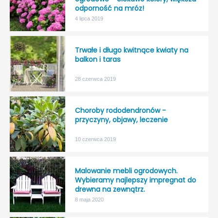
odporność na mróz!
4 lipca 2019
Trwałe i długo kwitnące kwiaty na
balkon i taras
28 czerwca 2019
Choroby rododendronów -
przyczyny, objawy, leczenie
10 czerwca 2019
Malowanie mebli ogrodowych.
Wybieramy najlepszy impregnat do
drewna na zewnątrz.
8 maja 2020