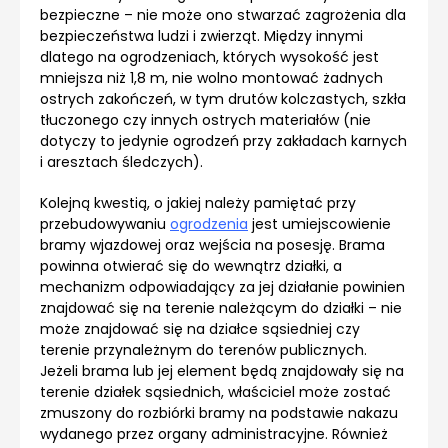
bezpieczne – nie może ono stwarzać zagrożenia dla
bezpieczeństwa ludzi i zwierząt. Między innymi
dlatego na ogrodzeniach, których wysokość jest
mniejsza niż 1,8 m, nie wolno montować żadnych
ostrych zakończeń, w tym drutów kolczastych, szkła
tłuczonego czy innych ostrych materiałów (nie
dotyczy to jedynie ogrodzeń przy zakładach karnych
i aresztach śledczych).
Kolejną kwestią, o jakiej należy pamiętać przy
przebudowywaniu
ogrodzenia
jest umiejscowienie
bramy wjazdowej oraz wejścia na posesję. Brama
powinna otwierać się do wewnątrz działki, a
mechanizm odpowiadający za jej działanie powinien
znajdować się na terenie należącym do działki – nie
może znajdować się na działce sąsiedniej czy
terenie przynależnym do terenów publicznych.
Jeżeli brama lub jej element będą znajdowały się na
terenie działek sąsiednich, właściciel może zostać
zmuszony do rozbiórki bramy na podstawie nakazu
wydanego przez
organy administracyjne
. Również