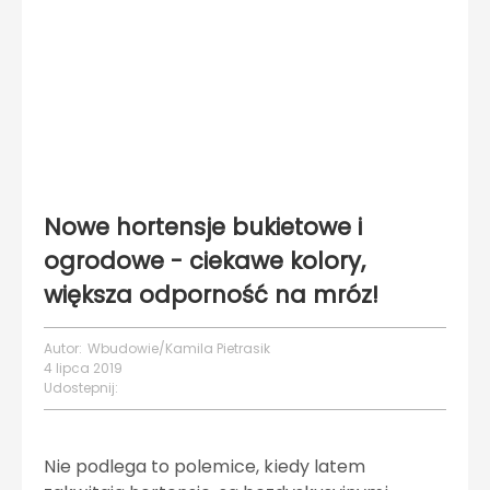
Nowe hortensje bukietowe i
ogrodowe - ciekawe kolory,
większa odporność na mróz!
Autor:
Wbudowie/Kamila Pietrasik
4 lipca 2019
Udostepnij:
Nie podlega to polemice, kiedy latem