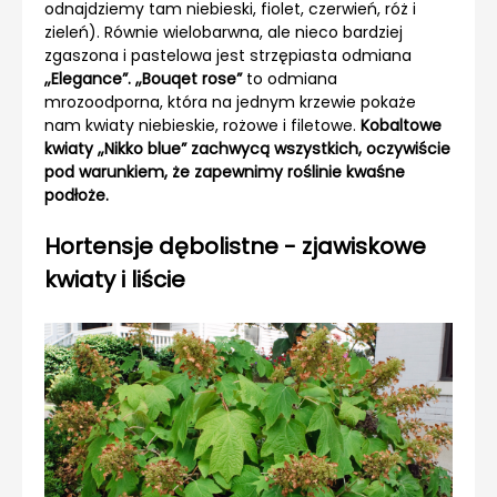
odnajdziemy tam niebieski, fiolet, czerwień, róż i
zieleń). Równie wielobarwna, ale nieco bardziej
zgaszona i pastelowa jest strzępiasta odmiana
„Elegance”. „Bouqet rose”
to odmiana
mrozoodporna, która na jednym krzewie pokaże
nam kwiaty niebieskie, rożowe i filetowe.
Kobaltowe
kwiaty „Nikko blue” zachwycą wszystkich, oczywiście
pod warunkiem, że zapewnimy roślinie kwaśne
podłoże.
Hortensje dębolistne - zjawiskowe
kwiaty i liście