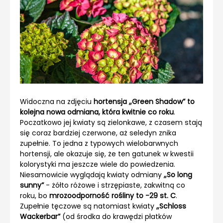
Widoczna na zdjęciu
hortensja „Green Shadow” to
kolejna nowa odmiana, która kwitnie co roku
.
Poczatkowo jej kwiaty są zielonkawe, z czasem stają
się coraz bardziej czerwone, aż seledyn znika
zupełnie. To jedna z typowych wielobarwnych
hortensji, ale okazuje się, że ten gatunek w kwestii
kolorystyki ma jeszcze wiele do powiedzenia.
Niesamowicie wyglądają kwiaty odmiany
„So long
sunny”
- żółto różowe i strzępiaste, zakwitną co
roku, bo
mrozoodporność rośliny to -29 st. C
.
Zupełnie tęczowe są natomiast kwiaty
„Schloss
Wackerbar”
(od środka do krawędzi płatków