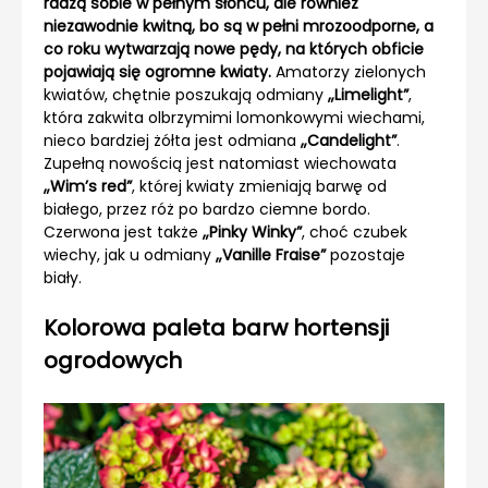
radzą sobie w pełnym słońcu, ale również
niezawodnie kwitną, bo są w pełni mrozoodporne, a
co roku wytwarzają nowe pędy, na których obficie
pojawiają się ogromne kwiaty.
Amatorzy zielonych
kwiatów, chętnie poszukają odmiany
„Limelight”
,
która zakwita olbrzymimi lomonkowymi wiechami,
nieco bardziej żółta jest odmiana
„Candelight”
.
Zupełną nowością jest natomiast wiechowata
„Wim’s red”
, której kwiaty zmieniają barwę od
białego, przez róż po bardzo ciemne bordo.
Czerwona jest także
„Pinky Winky”
, choć czubek
wiechy, jak u odmiany
„Vanille Fraise”
pozostaje
biały.
Kolorowa paleta barw hortensji
ogrodowych