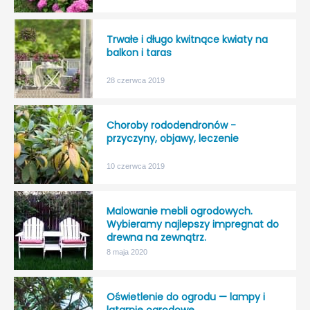
Trwałe i długo kwitnące kwiaty na
balkon i taras
28 czerwca 2019
Choroby rododendronów -
przyczyny, objawy, leczenie
10 czerwca 2019
Malowanie mebli ogrodowych.
Wybieramy najlepszy impregnat do
drewna na zewnątrz.
8 maja 2020
Oświetlenie do ogrodu — lampy i
latarnie ogrodowe.