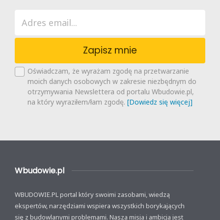
Zapisz mnie
Oświadczam, że wyrażam zgodę na przetwarzanie
moich danych osobowych w zakresie niezbędnym do
otrzymywania Newslettera od portalu Wbudowie.pl,
na który wyraziłem/łam zgodę.
[Dowiedz się więcej]
Wbudowie.pl
WBUDOWIE.PL portal który swoimi zasobami, wiedzą
ekspertów, narzędziami wspiera wszystkich borykających
się z budowlanymi problemami. Naszą misją i ambicją jest