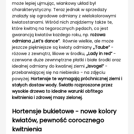
może lepiej ujmując, wiankowy układ był
charakterystyczny. Teraz jednak w sprzedaży
znalazły się ogrodowe odmiany z wielokolorowymi
kwiatostanami. Wśród nich znajdziemy także te,
które kwitną na tegorocznych pędach, co jest
gwarancją kwiatów każdego roku, np.
rożowa
odmiana „Let’s dance”
. Równie wielkie, ale może
jeszcze piękniejsze są kwiaty odmiany
„Taube”
-
różowe z zewnątrz, liliowe w środku,
„Lady in red”
-
czerwone duże zewnnętrzne płatki i białe środki oraz
idealnej odmiany do kwaśnej ziemi
„Isvogel”
-
przebarwiającej się na niebiesko - na zdjęciu
powyżej.
Hortensje te wymagają próchnicznej ziemi i
stałych dostaw wody. Światło rozproszone przez
wysokie drzewa to idealne warunki obfitego
kwitnienia i zdrowej masy zielonej.
Hortensje bukietowe - nowe kolory
kwiatów, pewność corocznego
kwitnienia