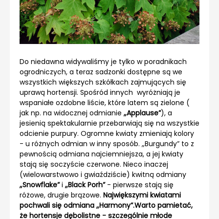
Do niedawna widywaliśmy je tylko w poradnikach
ogrodniczych, a teraz sadzonki dostępne są we
wszystkich większych szkółkach zajmujących się
uprawą hortensji. Spośród innych wyróżniają je
wspaniałe ozdobne liście, które latem są zielone (
jak np. na widocznej odmianie
„Applause”
), a
jesienią spektakularnie przebarwiają się na wszystkie
odcienie purpury. Ogromne kwiaty zmieniają kolory
- u różnych odmian w inny sposób. „Burgundy” to z
pewnością odmiana najciemniejsza, a jej kwiaty
stają się soczyście czerwone. Nieco inaczej
(wielowarstwowo i gwiaździście) kwitną odmiany
„Snowflake”
i
„Black Porh”
- pierwsze stają się
różowe, drugie brązowe.
Największymi kwiatami
pochwali się odmiana „Harmony”.
Warto pamietać,
że hortensje dębolistne - szczególnie młode