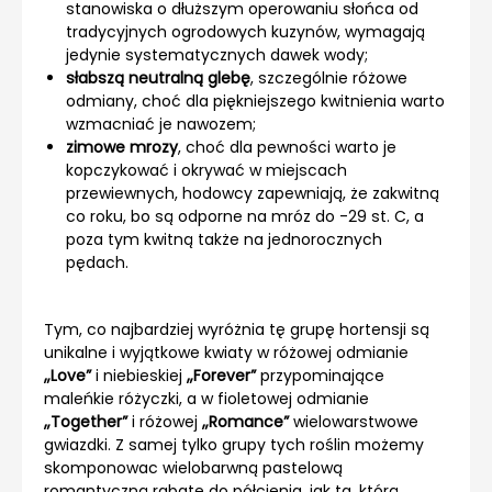
stanowiska o dłuższym operowaniu słońca od
tradycyjnych ogrodowych kuzynów, wymagają
jedynie systematycznych dawek wody;
słabszą neutralną glebę
, szczególnie różowe
odmiany, choć dla piękniejszego kwitnienia warto
wzmacniać je nawozem;
zimowe mrozy
, choć dla pewności warto je
kopczykować i okrywać w miejscach
przewiewnych, hodowcy zapewniają, że zakwitną
co roku, bo są odporne na mróz do -29 st. C, a
poza tym kwitną także na jednorocznych
pędach.
Tym, co najbardziej wyróżnia tę grupę hortensji są
unikalne i wyjątkowe kwiaty w różowej odmianie
„Love”
i niebieskiej
„Forever”
przypominające
maleńkie różyczki, a w fioletowej odmianie
„Together”
i różowej
„Romance”
wielowarstwowe
gwiazdki. Z samej tylko grupy tych roślin możemy
skomponowac wielobarwną pastelową
romantyczną rabatę do półcienia, jak ta, którą