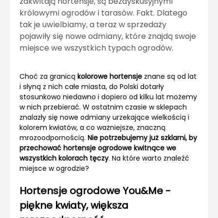
zakwitają hortensje, są bezdyskusyjnymi
królowymi ogrodów i tarasów. Fakt. Dlatego
tak je uwielbiamy, a teraz w sprzedaży
pojawiły się nowe odmiany, które znajdą swoje
miejsce we wszystkich typach ogrodów.
Choć za granicą
kolorowe hortensje
znane są od lat
i słyną z nich całe miasta, do Polski dotarły
stosunkowo niedawno i dopiero od kilku lat możemy
w nich przebierać. W ostatnim czasie w sklepach
znalazły się nowe odmiany urzekające wielkością i
kolorem kwiatów, a co ważniejsze, znaczną
mrozoodpornością.
Nie potrzebujemy już szklarni, by
przechować hortensje ogrodowe kwitnące we
wszystkich kolorach tęczy
. Na które warto znaleźć
miejsce w ogrodzie?
Hortensje ogrodowe You&Me -
piękne kwiaty, większa