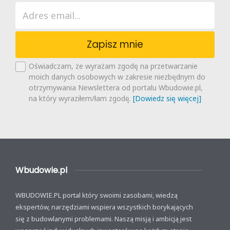
Zapisz mnie
Oświadczam, że wyrażam zgodę na przetwarzanie
moich danych osobowych w zakresie niezbędnym do
otrzymywania Newslettera od portalu Wbudowie.pl,
na który wyraziłem/łam zgodę.
[Dowiedz się więcej]
Wbudowie.pl
WBUDOWIE.PL portal który swoimi zasobami, wiedzą
ekspertów, narzędziami wspiera wszystkich borykających
się z budowlanymi problemami. Naszą misją i ambicją jest