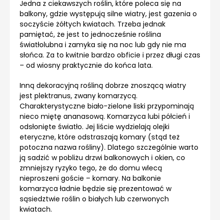
Jedna z ciekawszych roślin, które poleca się na
balkony, gdzie występują silne wiatry, jest gazenia o
soczyście żółtych kwiatach. Trzeba jednak
pamiętać, że jest to jednocześnie roślina
światłolubna i zamyka się na noc lub gdy nie ma
słońca. Za to kwitnie bardzo obficie i przez długi czas
– od wiosny praktycznie do końca lata.
Inną dekoracyjną rośliną dobrze znoszącą wiatry
jest plektranus, zwany komarzycą.
Charakterystyczne biało-zielone liski przypominają
nieco miętę ananasową. Komarzyca lubi półcień i
odsłonięte światło. Jej liście wydzielają olejki
eteryczne, które odstraszają komary (stąd też
potoczna nazwa rośliny). Dlatego szczególnie warto
ją sadzić w pobliżu drzwi balkonowych i okien, co
zmniejszy ryzyko tego, że do domu wlecą
nieproszeni goście – komary. Na balkonie
komarzyca ładnie będzie się prezentować w
sąsiedztwie roślin o białych lub czerwonych
kwiatach.