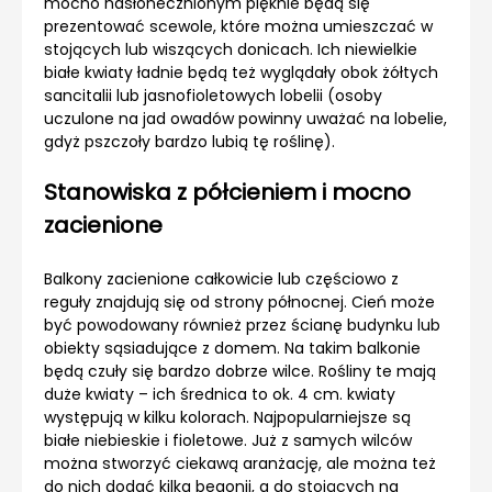
mocno nasłonecznionym pięknie będą się
prezentować scewole, które można umieszczać w
stojących lub wiszących donicach. Ich niewielkie
białe kwiaty ładnie będą też wyglądały obok żółtych
sancitalii lub jasnofioletowych lobelii (osoby
uczulone na jad owadów powinny uważać na lobelie,
gdyż pszczoły bardzo lubią tę roślinę).
Stanowiska z półcieniem i mocno
zacienione
Balkony zacienione całkowicie lub częściowo z
reguły znajdują się od strony północnej. Cień może
być powodowany również przez ścianę budynku lub
obiekty sąsiadujące z domem. Na takim balkonie
będą czuły się bardzo dobrze wilce. Rośliny te mają
duże kwiaty – ich średnica to ok. 4 cm. kwiaty
występują w kilku kolorach. Najpopularniejsze są
białe niebieskie i fioletowe. Już z samych wilców
można stworzyć ciekawą aranżację, ale można też
do nich dodać kilka begonii, a do stojących na