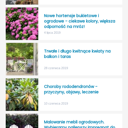
Nowe hortensje bukietowe i
ogrodowe - ciekawe kolory, większa
odporność na mróz!
4 lipca 2019
Trwałe i długo kwitnące kwiaty na
balkon i taras
28 czerwca 2019
Choroby rododendronów -
przyczyny, objawy, leczenie
10 czerwca 2019
Malowanie mebli ogrodowych.
Wybieramy najlepszy impregnat do