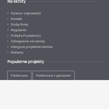
Na skróty
Pytania i odpowiedzi
Kontakt
Dodaj firmę
Regulamin
Polityka Prywatności
Odstąpienie od umowy
Kategorie projektów domów
Reklama
Popularne projekty
Parterowe
Parterowe z garażem
Z poddaszem
Na wąską działkę
Nowoczesne
Energooszczędne
Drewniane
Szkieletowe