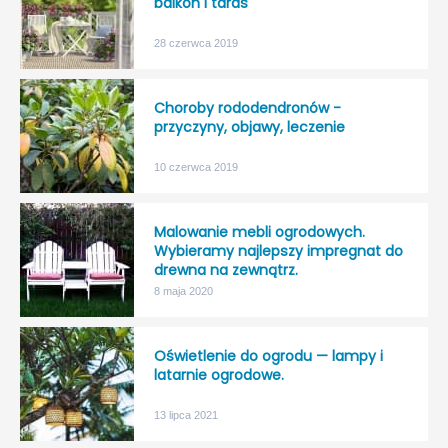
balkon i taras
28 czerwca 2019
Choroby rododendronów -
przyczyny, objawy, leczenie
10 czerwca 2019
Malowanie mebli ogrodowych.
Wybieramy najlepszy impregnat do
drewna na zewnątrz.
8 maja 2020
Oświetlenie do ogrodu — lampy i
latarnie ogrodowe.
13 lipca 2021