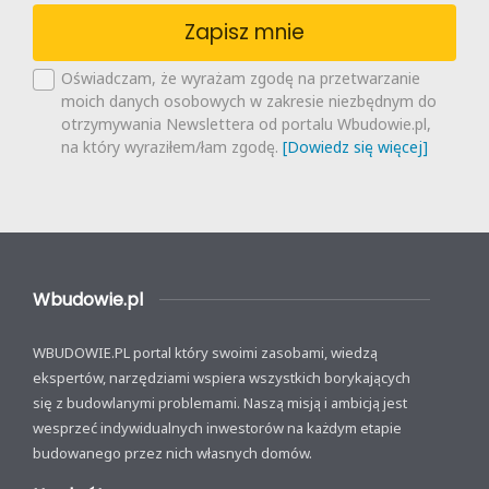
Zapisz mnie
Oświadczam, że wyrażam zgodę na przetwarzanie
moich danych osobowych w zakresie niezbędnym do
otrzymywania Newslettera od portalu Wbudowie.pl,
na który wyraziłem/łam zgodę.
[Dowiedz się więcej]
Wbudowie.pl
WBUDOWIE.PL portal który swoimi zasobami, wiedzą
ekspertów, narzędziami wspiera wszystkich borykających
się z budowlanymi problemami. Naszą misją i ambicją jest
wesprzeć indywidualnych inwestorów na każdym etapie
budowanego przez nich własnych domów.