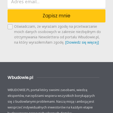
Zapisz mnie
Oświadczam, że wyrażam zgodę na przetwarzanie
moich danych osobowych w zakresie niezbędnym do
otrzymywania Newslettera od portalu Wbudowie.pl,
na który wyraziłem/łam zgodę.
[Dowiedz się więcej]
Wbudowie.pl
WBUDOWIE.PL portal który swoimi zasobami, wiedzą
ekspertów, narzędziami wspiera wszystkich borykających
się z budowlanymi problemami. Naszą misją i ambicją jest
wesprzeć indywidualnych inwestorów na każdym etapie