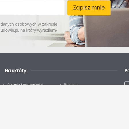
Zapisz mnie
 danych osobowych w zakresie
dowie.pl, na który wyraziłem/
Na skróty
P
Pytania i odpowiedzi
Reklama
Kontakt
Dodaj firmę
Regulamin
Polityka Prywatności
Odstąpienie od umowy
Kategorie projektów domów