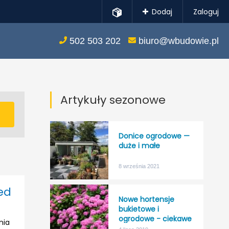
Dodaj
Zaloguj
502 503 202
biuro@wbudowie.pl
Artykuły sezonowe
Donice ogrodowe —
duże i małe
8 września 2021
ed
Nowe hortensje
bukietowe i
ogrodowe - ciekawe
nia
kolory, większa