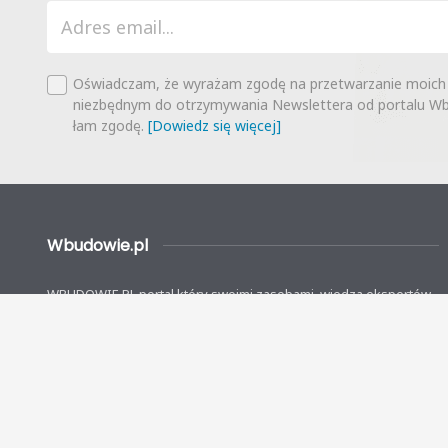
Oświadczam, że wyrażam zgodę na przetwarzanie moich
niezbędnym do otrzymywania Newslettera od portalu Wbu
łam zgodę.
[Dowiedz się więcej]
Wbudowie.pl
WBUDOWIE.PL portal który swoimi zasobami, wiedzą ekspertów,
narzędziami wspiera wszystkich borykających się z budowlanymi
problemami. Naszą misją i ambicją jest wesprzeć indywidualnych
inwestorów na każdym etapie budowanego przez nich własnych
domów.