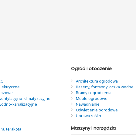
Ogród i otoczenie
CO
Architektura ogrodowa
elektryczne
Baseny, fontanny, oczka wodne
 gazowe
Bramy i ogrodzenia
wentylacyjno-klimatyzacyjne
Meble ogrodowe
 wodno-kanalizacyjne
Nawadnianie
Oświetlenie ogrodowe
Uprawa roślin
Maszyny i narzędzia
ra, terakota