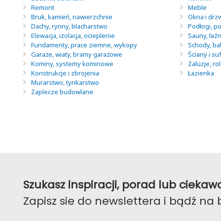
Remont
Meble
Bruk, kamień, nawierzchnie
Okna i drz
Dachy, rynny, blacharstwo
Podłogi, po
Elewacja, izolacja, ocieplenie
Sauny, łaź
Fundamenty, prace ziemne, wykopy
Schody, ba
Garaże, wiaty, bramy garażowe
Ściany i suf
Kominy, systemy kominowe
Żaluzje, ro
Konstrukcje i zbrojenia
Łazienka
Murarstwo, tynkarstwo
Zaplecze budowlane
Szukasz inspiracji, porad lub ciek
Zapisz sie do newslettera i bądź na 