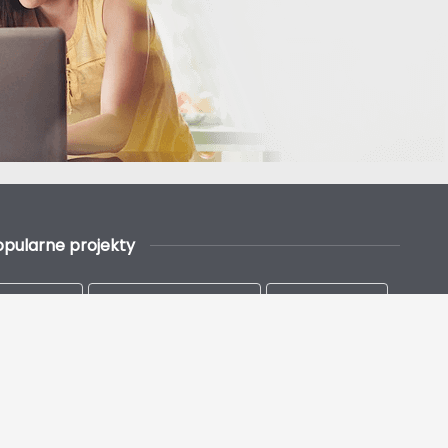
opularne projekty
Parterowe
Parterowe z garażem
Z poddaszem
Na wąską działkę
Nowoczesne
Energooszczędne
Drewniane
Szkieletowe