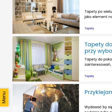
Tapety po wielu
jako element na
Tapety
Tapety do
przy wybo
Tapety do pokoj
zainteresowań, w
Tapety
Przykleja
Wydawać by się