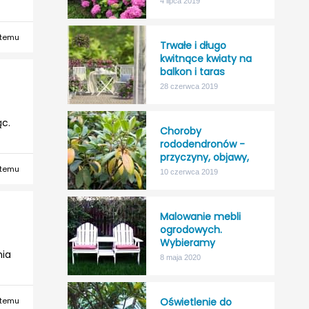
4 lipca 2019
odporność na mróz!
 temu
Trwałe i długo
kwitnące kwiaty na
balkon i taras
i
28 czerwca 2019
ąc.
Choroby
rododendronów -
przyczyny, objawy,
 temu
leczenie
10 czerwca 2019
?
Malowanie mebli
ogrodowych.
Wybieramy
nia
najlepszy impregnat
8 maja 2020
do drewna na
zewnątrz.
 temu
Oświetlenie do