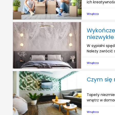
ich kreatywności
Wnętrza
Wykończen
niezwykłe
W sypialni spę
Należy zwrócić 
Wnętrza
Czym się 
Tapety niezmie
wnętrz w domac
Wnętrza