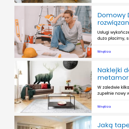
Domowy DI
rozwiąza
Usługi wykończe
dużo płacimy, są
Wnętrza
Naklejki 
metamorf
W zaledwie kil
zupełnie nowy w
Wnętrza
Jaką tap