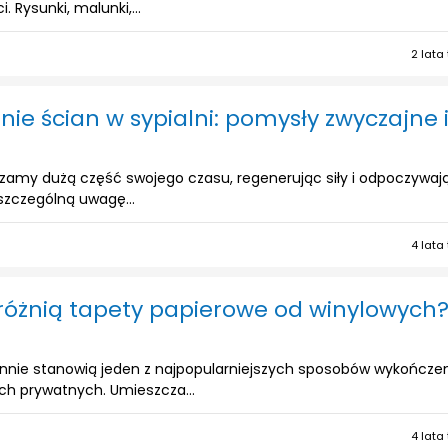
. Rysunki, malunki,...
2 lata
ie ścian w sypialni: pomysły zwyczajne 
dzamy dużą część swojego czasu, regenerując siły i odpoczywaj
szczególną uwagę...
4 lata
różnią tapety papierowe od winylowych
nnie stanowią jeden z najpopularniejszych sposobów wykończe
h prywatnych. Umieszcza...
4 lata