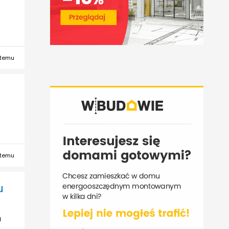
 temu
 temu
u
u