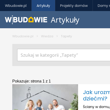
Wbudowie.pl
Artykuły
Projekty domów
Domy 
Artykuły
Wbudowie.pl
>
Wiedza
>
Tapety
Pokazuje:
strona 1 z 1
Jak urozm
dziećmi?
Ściany w domu,