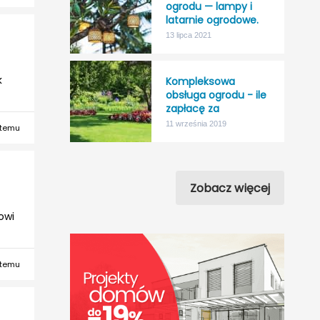
ogrodu — lampy i
latarnie ogrodowe.
13 lipca 2021
k
Kompleksowa
obsługa ogrodu - ile
zapłacę za
“nicnierobienie”?
11 września 2019
 temu
Zobacz więcej
owi
 temu