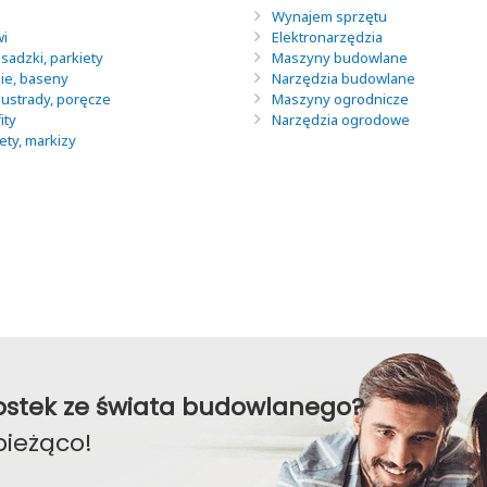
Wynajem sprzętu
wi
Elektronarzędzia
sadzki, parkiety
Maszyny budowlane
nie, baseny
Narzędzia budowlane
lustrady, poręcze
Maszyny ogrodnicze
ity
Narzędzia ogrodowe
lety, markizy
awostek ze świata budowlanego?
bieżąco!