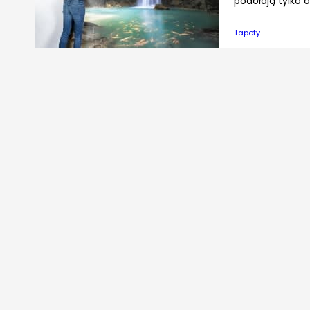
podołają tylko 
Tapety