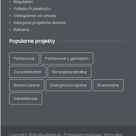
Regulamin
Polityka Prywatności
Odstąpienie od umowy
Kategorie projektów domów
Reklama
Popularne projekty
Parterowe
Parterowe z garażem
Z poddaszem
Na wąską działkę
Nowoczesne
Energooszczędne
Drewniane
Szkieletowe
Copyright 2026 wbudowie.pl - Pomagamy budować. Wszystkie