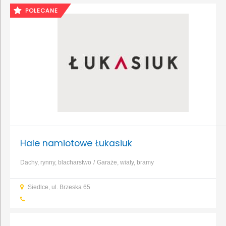
POLECANE
Hale namiotowe Łukasiuk
Dachy, rynny, blacharstwo
Garaże, wiaty, bramy
garażowe
Konstrukcje i zbrojenia
Stal
Siedlce, ul. Brzeska 65