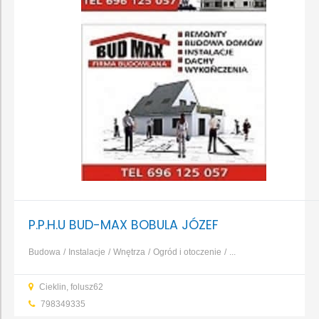
P.P.H.U BUD-MAX BOBULA JÓZEF
Budowa
Instalacje
Wnętrza
Ogród i otoczenie
...
Cieklin, folusz62
798349335