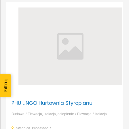
Filtruj
PHU LINGO Hurtownia Styropianu
Budowa
Elewacja, izolacja, ocieplenie
Elewacja
Izolacja i
ocieplenie
Kamień elewacyjny
Panele, kasetony, siding
Płyty
Świdnica, Brodatego 7