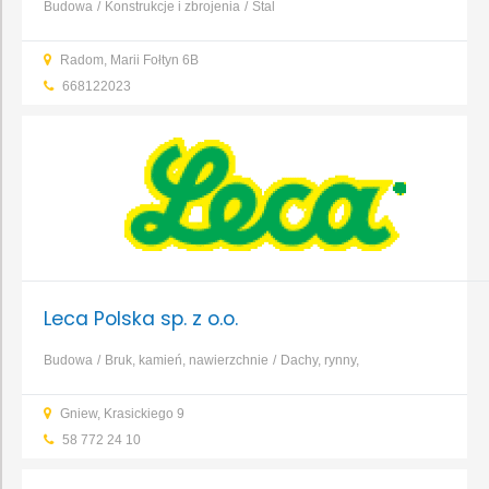
Budowa
Konstrukcje i zbrojenia
Stal
Radom, Marii Fołtyn 6B
668122023
Leca Polska sp. z o.o.
Budowa
Bruk, kamień, nawierzchnie
Dachy, rynny,
blacharstwo
Elewacja, izolacja, ocieplenie
Fundamenty, prace
Gniew, Krasickiego 9
ziemne, wykopy
Garaże, wiaty, bramy garażowe
Kominy,
58 772 24 10
systemy kominowe
Konstrukcje i zbrojenia
...