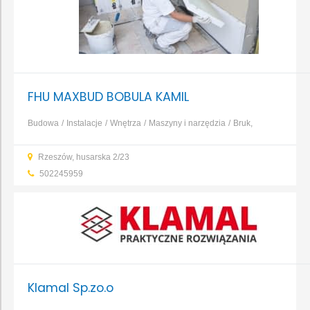
FHU MAXBUD BOBULA KAMIL
Budowa
Instalacje
Wnętrza
Maszyny i narzędzia
Bruk,
kamień, nawierzchnie
Dachy, rynny, blacharstwo
Elewacja,
Rzeszów, husarska 2/23
izolacja, ocieplenie
Fundamenty, prace ziemne, wykopy
...
502245959
Klamal Sp.zo.o