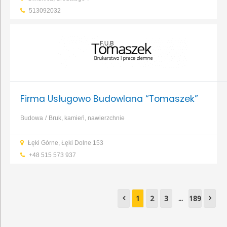
elewacyjne
Hydroizolacje
...
513092032
Firma Usługowo Budowlana “Tomaszek”
Budowa
Bruk, kamień, nawierzchnie
Łęki Górne, Łęki Dolne 153
+48 515 573 937​
1
2
3
...
189