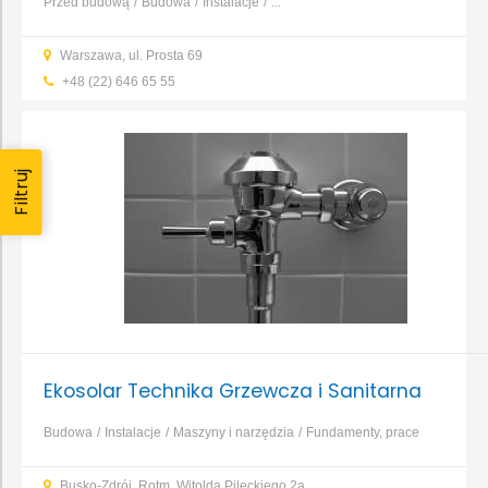
Przed budową
Budowa
Instalacje
...
Warszawa, ul. Prosta 69
+48 (22) 646 65 55
Filtruj
Ekosolar Technika Grzewcza i Sanitarna
Budowa
Instalacje
Maszyny i narzędzia
Fundamenty, prace
ziemne, wykopy
Instalacje CO
Instalacje gazowe
Instalacje
Busko-Zdrój, Rotm. Witolda Pileckiego 2a