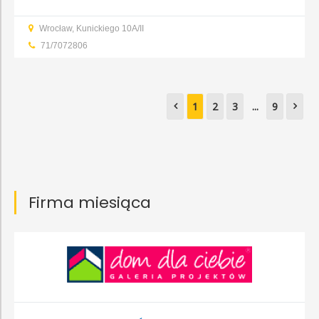
rozbiórki
Budowa domu
Budowa obiektów
Remont
...
Wrocław, Kunickiego 10A/II
71/7072806
1
2
3
...
9
Firma miesiąca