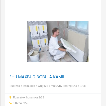
FHU MAXBUD BOBULA KAMIL
Budowa
Instalacje
Wnętrza
Maszyny i narzędzia
Bruk,
kamień, nawierzchnie
Dachy, rynny, blacharstwo
Elewacja,
Rzeszów, husarska 2/23
izolacja, ocieplenie
Fundamenty, prace ziemne, wykopy
...
502245959