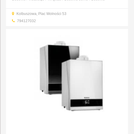
obiektów
Dachy, rynny, blacharstwo
...
Kolbuszowa, Plac Wolności 53
794127032