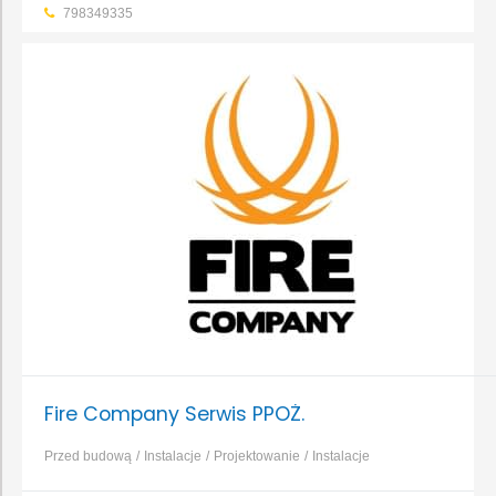
798349335
Fire Company Serwis PPOŻ.
Przed budową
Instalacje
Projektowanie
Instalacje
wentylacyjno-klimatyzacyjne
Projektowanie