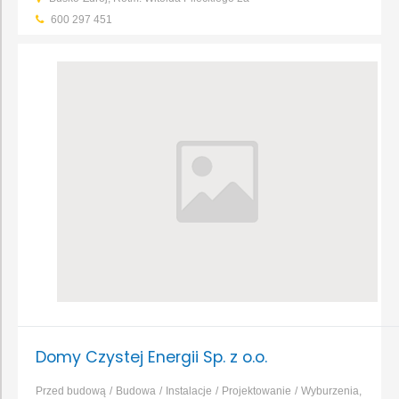
wentylacyjno-klimatyzacyjne
Instalacje wodno-kanalizacyjne
...
600 297 451
Domy Czystej Energii Sp. z o.o.
Przed budową
Budowa
Instalacje
Projektowanie
Wyburzenia,