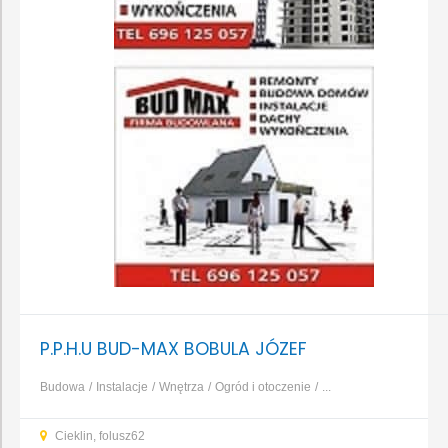
P.P.H.U BUD-MAX BOBULA JÓZEF
Budowa
Instalacje
Wnętrza
Ogród i otoczenie
...
Cieklin, folusz62