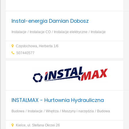
Instal-energia Damian Dobosz
Instalacje
Instalacje CO
Instalacje elektryczne
Instalacje
gazowe
Instalacje wentylacyjno-klimatyzacyjne
Instalacje
Częstochowa, Herberta 1/6
wodno-kanalizacyjne
Ogrzewanie elektryczne
Ogrzewanie
507440577
gazowe
...
INSTALMAX - Hurtownia Hydrauliczna
Budowa
Instalacje
Wnętrza
Maszyny i narzędzia
Budowa
domu
Budowa obiektów
...
Kielce, ul. Stefana Okrzei 26