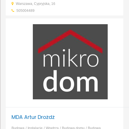
Warszawa, Cypryjska, 16
instalacji
Projektowanie obiektów inżynieryjnych i
505004489
liniowych
Projektowanie obiektów przemysłowych
Projektowanie
obiektów usługowych i użyteczności publicznej
...
MDA Artur Drożdż
Budowa
Instalacje
Wnętrza
Budowa domu
Budowa