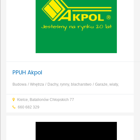
PPUH Akpol
Budowa
Wnętrza
Dachy, rynny, blacharstwo
Garaże, wiaty,
bramy garażowe
Okna i drzwi
...
Kielce, Batalionów Chłopskich 77
660 682 329