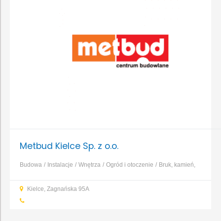
Metbud Kielce Sp. z o.o.
Budowa
Instalacje
Wnętrza
Ogród i otoczenie
Bruk, kamień,
nawierzchnie
Dachy, rynny, blacharstwo
Elewacja, izolacja,
Kielce, Zagnańska 95A
ocieplenie
Fundamenty, prace ziemne, wykopy
...