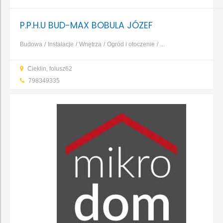
P.P.H.U BUD-MAX BOBULA JÓZEF
Budowa
Instalacje
Wnętrza
Ogród i otoczenie
...
Cieklin, folusz62
798349335