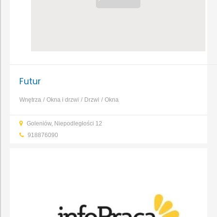
Futur
Wnętrza
Okna i drzwi
Drzwi
Okna
Goleniów, Niepodległości 12
918876090