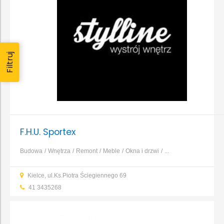
Filtruj
F.H.U. Sportex
Budowa
Wnętrza
Remont
Meble
Okna i drzwi
...
Kielce, ul.Ks.Piotra Ściegiennego 69
41 3435268