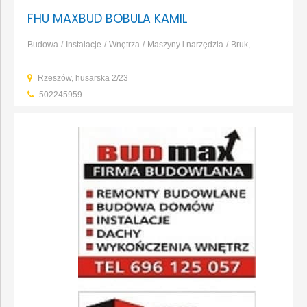
FHU MAXBUD BOBULA KAMIL
Budowa
Instalacje
Wnętrza
Maszyny i narzędzia
Bruk,
kamień, nawierzchnie
Dachy, rynny, blacharstwo
Elewacja,
Rzeszów, husarska 2/23
izolacja, ocieplenie
Fundamenty, prace ziemne, wykopy
...
502245959