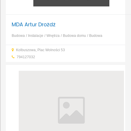
MDA Artur Drożdż
Budowa
Instalacje
Wnętrza
Budowa domu
Budowa
obiektów
Dachy, rynny, blacharstwo
...
Kolbuszowa, Plac Wolności 53
794127032