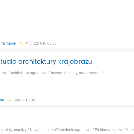
e
...
 na mapie
+48 (22) 646 65 55
tudio architektury krajobrazu
dzia
Architektura ogrodowa
Baseny, fontanny, oczka wodne
...
pie
505-331-105
e, rolety, markizy
Nawadnianie
Oświetlenie ogrodowe
Elektronarzędzia
Masz