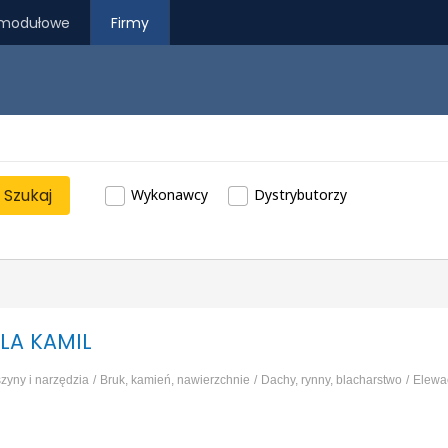
modułowe
Firmy
Szukaj
Wykonawcy
Dystrybutorzy
LA KAMIL
zyny i narzędzia
Bruk, kamień, nawierzchnie
Dachy, rynny, blacharstwo
Elewa
race ziemne, wykopy
...