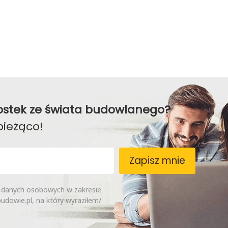
awostek ze świata budowlanego?
bieżąco!
Zapisz mnie
 danych osobowych w zakresie
dowie.pl, na który wyraziłem/