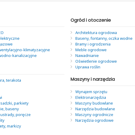
Ogród i otoczenie
CO
Architektura ogrodowa
elektryczne
Baseny, fontanny, oczka wodne
 gazowe
Bramy i ogrodzenia
wentylacyjno-klimatyzacyjne
Meble ogrodowe
 wodno-kanalizacyjne
Nawadnianie
Oświetlenie ogrodowe
Uprawa roślin
Maszyny i narzędzia
ra, terakota
Wynajem sprzętu
wi
Elektronarzędzia
sadzki, parkiety
Maszyny budowlane
nie, baseny
Narzędzia budowlane
lustrady, poręcze
Maszyny ogrodnicze
ity
Narzędzia ogrodowe
lety, markizy