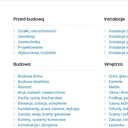
Przed budową
Instalacje
Działki, nieruchomości
Instalacje 
Geodezja
Instalacje 
Geotechnika
Instalacje
Projektowanie
Instalacje 
Wyburzenia, rozbiórki
Instalacje
Budowa
Wnętrza
Budowa domu
Gres, glazu
Budowa obiektów
Kominki
Remont
Meble
Bruk, kamień, nawierzchnie
Okna i drz
Dachy, rynny, blacharstwo
Podłogi, po
Elewacja, izolacja, ocieplenie
Sauny, łaź
Fundamenty, prace ziemne, wykopy
Schody, ba
Garaże, wiaty, bramy garażowe
Ściany i suf
Kominy, systemy kominowe
Żaluzje, ro
Konstrukcje i zbrojenia
Łazienka