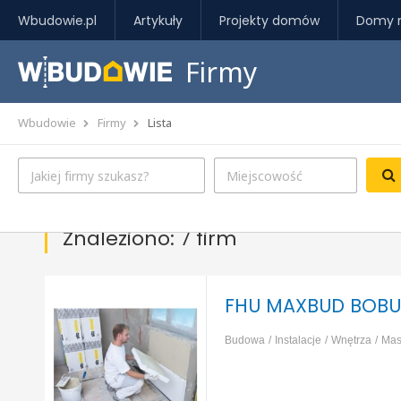
Wbudowie.pl
Artykuły
Projekty domów
Domy 
Firmy
Wbudowie
Firmy
Lista
Znaleziono: 7 firm
FHU MAXBUD BOBU
Budowa
Instalacje
Wnętrza
Mas
izolacja, ocieplenie
Fundamenty, p