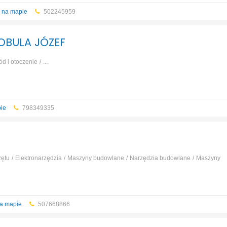
 na mapie
502245959
BOBULA JÓZEF
ód i otoczenie
...
ie
798349335
ętu
Elektronarzędzia
Maszyny budowlane
Narzędzia budowlane
Maszyny
a mapie
507668866