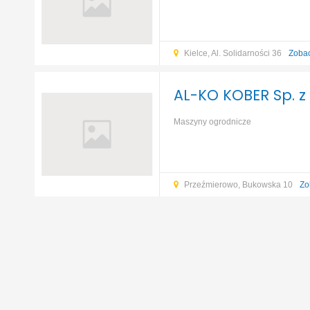
ogrodnicze
Zaprawy murarskie
K
Kielce, Al. Solidarności 36
Zoba
AL-KO KOBER Sp. z 
Maszyny ogrodnicze
Przeźmierowo, Bukowska 10
Zo