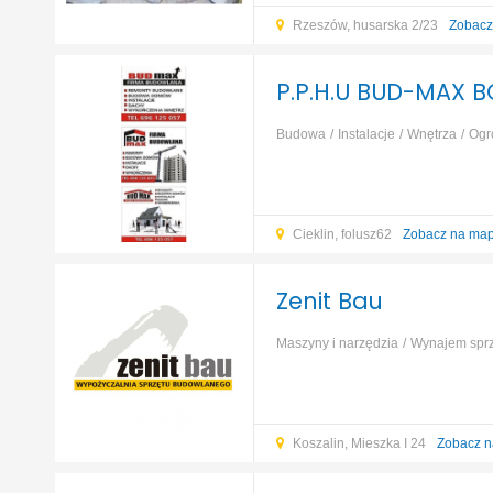
Rzeszów, husarska 2/23
Zobacz
P.P.H.U BUD-MAX 
Budowa
Instalacje
Wnętrza
Ogr
Cieklin, folusz62
Zobacz na map
Zenit Bau
Maszyny i narzędzia
Wynajem sprz
ogrodnicze
Narzędzia ogrodowe
Koszalin, Mieszka I 24
Zobacz n