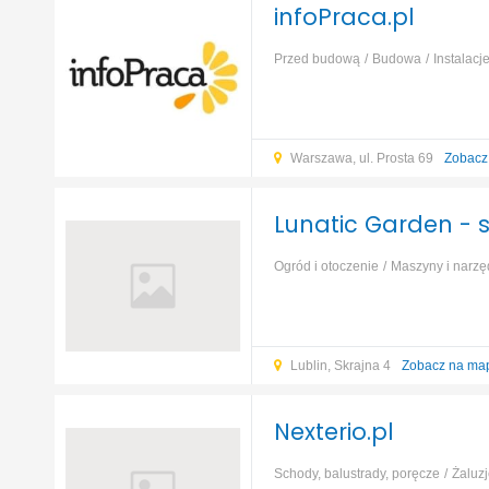
infoPraca.pl
Przed budową
Budowa
Instalacj
Warszawa, ul. Prosta 69
Zobacz
Lunatic Garden - s
Ogród i otoczenie
Maszyny i narzę
Lublin, Skrajna 4
Zobacz na ma
Nexterio.pl
Schody, balustrady, poręcze
Żaluzj