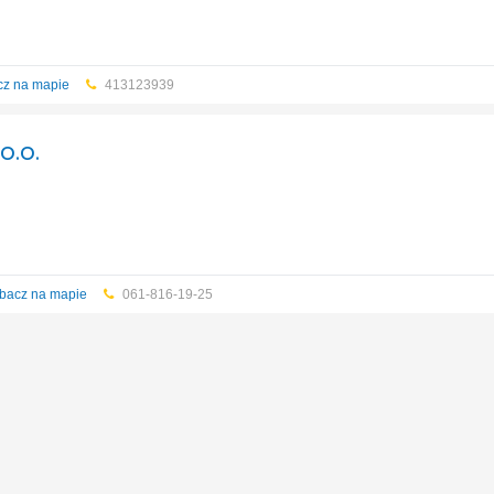
olektory słoneczne
...
cz na mapie
413123939
o.o.
bacz na mapie
061-816-19-25