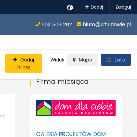
Dodaj
Zaloguj
502 503 202
biuro@wbudowie.pl
Dodaj
Mapa
Lista
Widok
firmę
Firma miesiąca
cja,
GALERIA PROJEKTÓW DOM