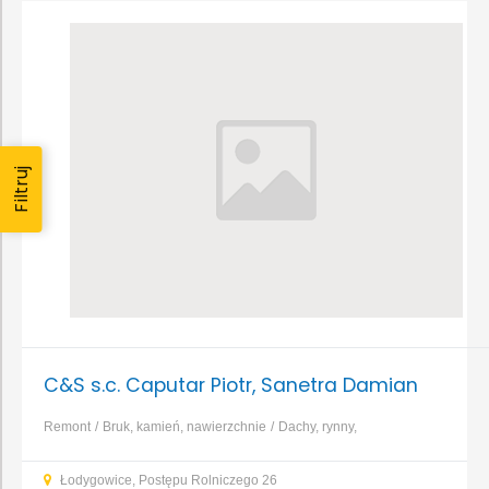
Filtruj
C&S s.c. Caputar Piotr, Sanetra Damian
Remont
Bruk, kamień, nawierzchnie
Dachy, rynny,
blacharstwo
Okna i drzwi
Osuszanie, odgrzybianie
Kosztorysy,
Łodygowice, Postępu Rolniczego 26
ekspertyzy
Nadzór budowlany
Dom murowany
...