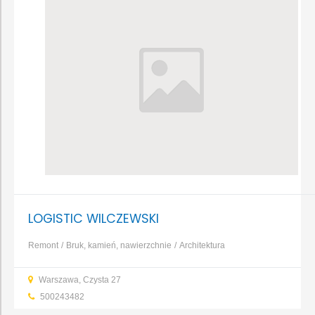
LOGISTIC WILCZEWSKI
Remont
Bruk, kamień, nawierzchnie
Architektura
ogrodowa
Baseny, fontanny, oczka wodne
Osuszanie,
Warszawa, Czysta 27
odgrzybianie
Izolacja i ocieplenie
Prefabrykaty betonowe i
500243482
żelbetowe
Glazura, gres, terakota
...