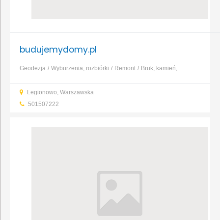
budujemydomy.pl
Geodezja
Wyburzenia, rozbiórki
Remont
Bruk, kamień,
nawierzchnie
Dachy, rynny, blacharstwo
Fundamenty, prace
Legionowo, Warszawska
ziemne, wykopy
Kominy, systemy kominowe
Murarstwo,
501507222
tynkarstwo
...