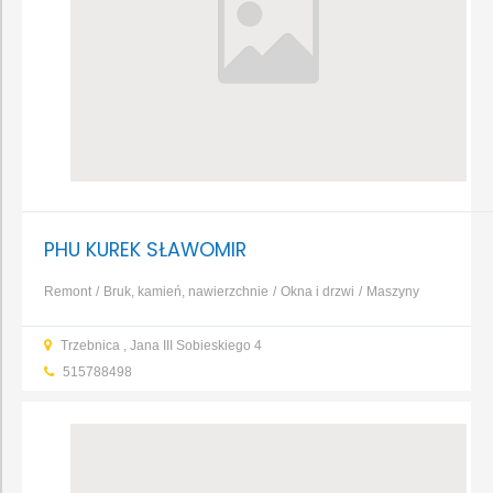
PHU KUREK SŁAWOMIR
Remont
Bruk, kamień, nawierzchnie
Okna i drzwi
Maszyny
budowlane
Osuszanie, odgrzybianie
Izolacja i
Trzebnica , Jana III Sobieskiego 4
ocieplenie
Beton, żelbet
Prefabrykaty betonowe i żelbetowe
...
515788498