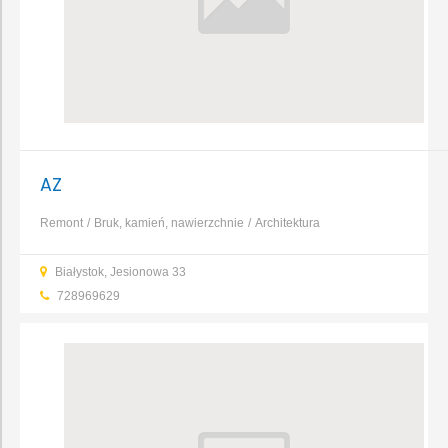
AZ
Remont
Bruk, kamień, nawierzchnie
Architektura
ogrodowa
Baseny, fontanny, oczka wodne
Bramy i
Białystok, Jesionowa 33
ogrodzenia
Uprawa roślin
Osuszanie,
728969629
odgrzybianie
Elewacja
...