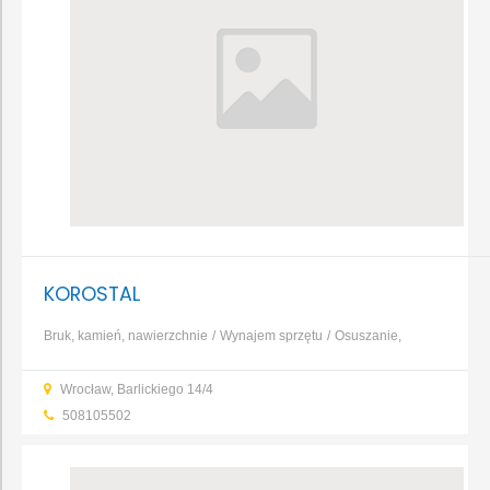
KOROSTAL
Bruk, kamień, nawierzchnie
Wynajem sprzętu
Osuszanie,
odgrzybianie
Nadzór budowlany
Elewacja
Izolacja i
Wrocław, Barlickiego 14/4
ocieplenie
Prefabrykaty betonowe i żelbetowe
Hydraulika i
508105502
armatura
...