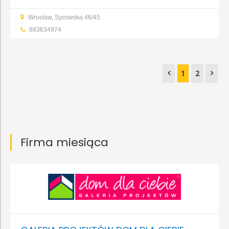
betonowe i żelbetowe
Glazura, gres, terakota
Malowanie,
Wrocław, Sycowska 46/45
tapetowanie
Tynkowanie, szpachlowanie
883634974
1
2
Firma miesiąca