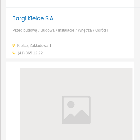
Targi Kielce S.A.
Przed budową
Budowa
Instalacje
Wnętrza
Ogród i
otoczenie
Maszyny i narzędzia
Obsługa budynków
Prawo i
Kielce, Zakładowa 1
finanse
...
(41) 365 12 22