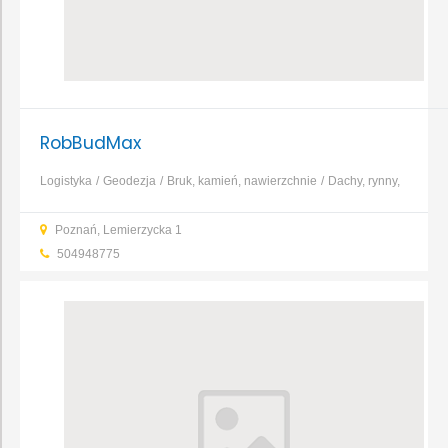
RobBudMax
Logistyka
Geodezja
Bruk, kamień, nawierzchnie
Dachy, rynny,
blacharstwo
Fundamenty, prace ziemne, wykopy
Konstrukcje i
Poznań, Lemierzycka 1
zbrojenia
Murarstwo, tynkarstwo
Bramy i ogrodzenia
...
504948775