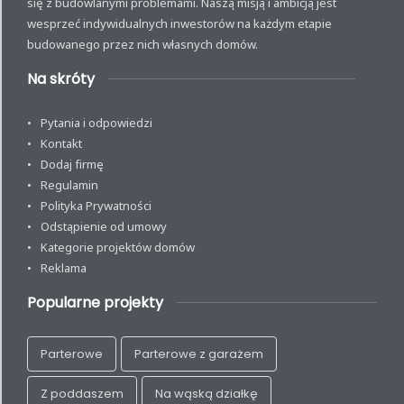
się z budowlanymi problemami. Naszą misją i ambicją jest
wesprzeć indywidualnych inwestorów na każdym etapie
budowanego przez nich własnych domów.
Na skróty
Pytania i odpowiedzi
Kontakt
Dodaj firmę
Regulamin
Polityka Prywatności
Odstąpienie od umowy
Kategorie projektów domów
Reklama
Popularne projekty
Parterowe
Parterowe z garażem
Z poddaszem
Na wąską działkę