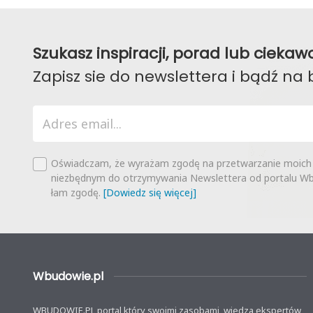
Szukasz inspiracji, porad lub ciek
Zapisz sie do newslettera i bądź na 
Oświadczam, że wyrażam zgodę na przetwarzanie moich
niezbędnym do otrzymywania Newslettera od portalu Wbu
łam zgodę.
[Dowiedz się więcej]
Wbudowie.pl
WBUDOWIE.PL portal który swoimi zasobami, wiedzą ekspertów,