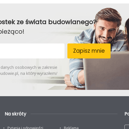
awostek ze świata budowlanego?
bieżąco!
Zapisz mnie
 danych osobowych w zakresie
dowie.pl, na który wyraziłem/
Na skróty
P
Pytania i odpowiedzi
Reklama