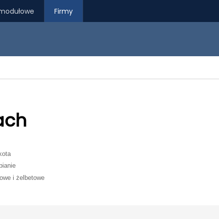
modułowe
Firmy
ach
kota
bianie
owe i żelbetowe