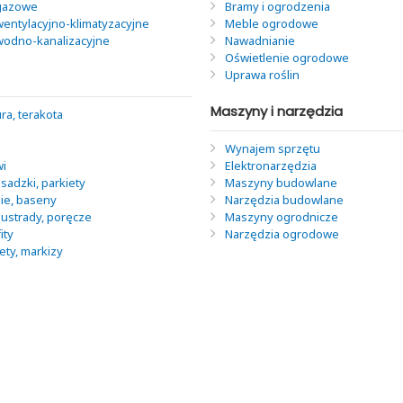
 gazowe
Bramy i ogrodzenia
wentylacyjno-klimatyzacyjne
Meble ogrodowe
 wodno-kanalizacyjne
Nawadnianie
Oświetlenie ogrodowe
Uprawa roślin
Maszyny i narzędzia
ra, terakota
Wynajem sprzętu
wi
Elektronarzędzia
sadzki, parkiety
Maszyny budowlane
nie, baseny
Narzędzia budowlane
lustrady, poręcze
Maszyny ogrodnicze
ity
Narzędzia ogrodowe
lety, markizy