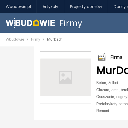
Wbudowie.pl
Artykuły
Projekty domów
Domy 
Firmy
Wbudowie
Firmy
MurDach
Firma
MurD
Beton, żelbet
Glazura, gres, tera
Osuszanie, odgrzy
Prefabrykaty beton
Remont