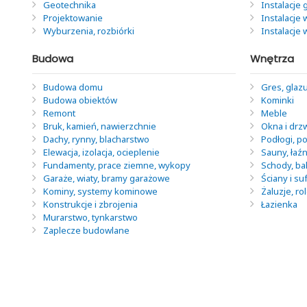
Geotechnika
Instalacje
Projektowanie
Instalacje 
Wyburzenia, rozbiórki
Instalacje
Budowa
Wnętrza
Budowa domu
Gres, glazu
Budowa obiektów
Kominki
Remont
Meble
Bruk, kamień, nawierzchnie
Okna i drz
Dachy, rynny, blacharstwo
Podłogi, po
Elewacja, izolacja, ocieplenie
Sauny, łaź
Fundamenty, prace ziemne, wykopy
Schody, ba
Garaże, wiaty, bramy garażowe
Ściany i suf
Kominy, systemy kominowe
Żaluzje, ro
Konstrukcje i zbrojenia
Łazienka
Murarstwo, tynkarstwo
Zaplecze budowlane