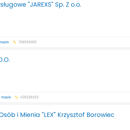
sługowe "JAREXS" Sp. Z o.o.
mapie
768554000
O.O.
a mapie
426339163
ób i Mienia "LEX" Krzysztof Borowiec