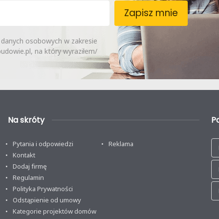
Zapisz mnie
 danych osobowych w zakresie
dowie.pl, na który wyraziłem/
Na skróty
P
Pytania i odpowiedzi
Reklama
Kontakt
Dodaj firmę
Regulamin
Polityka Prywatności
Odstąpienie od umowy
Kategorie projektów domów