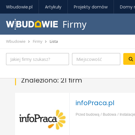
Wbudowie.pl
Artykuły
Projekty domów
Domy 
Firmy
Wbudowie
Firmy
Lista
Znaleziono: 21 firm
infoPraca.pl
Przed budową
Budowa
Instalacj