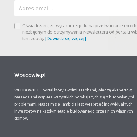
Oświadczam, że wyrażam zgodę na przetwarzanie moich
niezbędnym do otrzymywania Newslettera od portalu Wbu
łam zgodę.
[Dowiedz się więcej]
Wbudowie.pl
WBUDOWIE.PL portal który swoimi zasobami, wiedzą ekspertów,
narzędziami wspiera wszystkich borykających się z budowlanymi
problemami. Naszą misją i ambicją jest wesprzeć indywidualnych
inwestorów na każdym etapie budowanego przez nich własnych
domów.