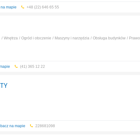
 na mapie
+48 (22) 646 65 55
e
Wnętrza
Ogród i otoczenie
Maszyny i narzędzia
Obsługa budynków
Prawo 
 mapie
(41) 365 12 22
TY
bacz na mapie
228681098