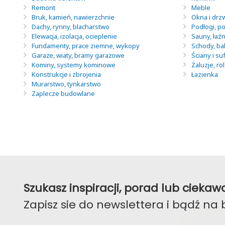
Remont
Meble
Bruk, kamień, nawierzchnie
Okna i drz
Dachy, rynny, blacharstwo
Podłogi, po
Elewacja, izolacja, ocieplenie
Sauny, łaź
Fundamenty, prace ziemne, wykopy
Schody, ba
Garaże, wiaty, bramy garażowe
Ściany i suf
Kominy, systemy kominowe
Żaluzje, ro
Konstrukcje i zbrojenia
Łazienka
Murarstwo, tynkarstwo
Zaplecze budowlane
Szukasz inspiracji, porad lub ciek
Zapisz sie do newslettera i bądź na 