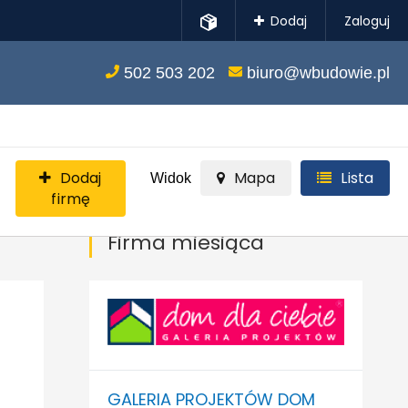
Dodaj
Zaloguj
502 503 202
biuro@wbudowie.pl
Dodaj
Mapa
Lista
Widok
firmę
Firma miesiąca
GALERIA PROJEKTÓW DOM