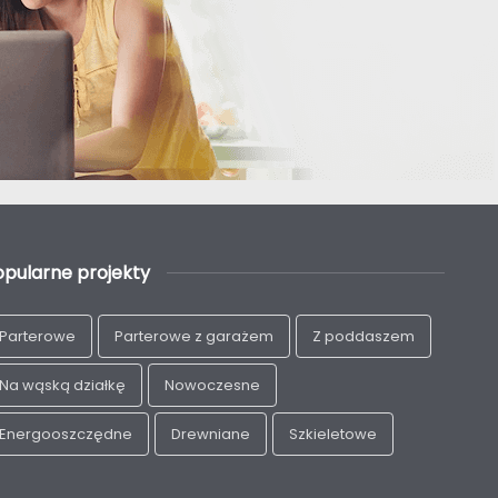
opularne projekty
Parterowe
Parterowe z garażem
Z poddaszem
Na wąską działkę
Nowoczesne
Energooszczędne
Drewniane
Szkieletowe