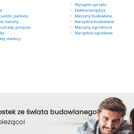
Wynajem sprzętu
wi
Elektronarzędzia
sadzki, parkiety
Maszyny budowlane
nie, baseny
Narzędzia budowlane
lustrady, poręcze
Maszyny ogrodnicze
ity
Narzędzia ogrodowe
lety, markizy
awostek ze świata budowlanego?
bieżąco!