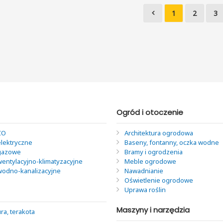
1
2
3
Ogród i otoczenie
CO
Architektura ogrodowa
elektryczne
Baseny, fontanny, oczka wodne
 gazowe
Bramy i ogrodzenia
wentylacyjno-klimatyzacyjne
Meble ogrodowe
 wodno-kanalizacyjne
Nawadnianie
Oświetlenie ogrodowe
Uprawa roślin
Maszyny i narzędzia
ra, terakota