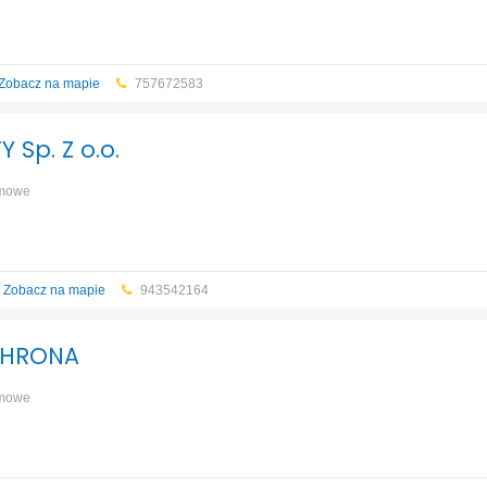
Zobacz na mapie
757672583
 Sp. Z o.o.
rmowe
Zobacz na mapie
943542164
CHRONA
rmowe