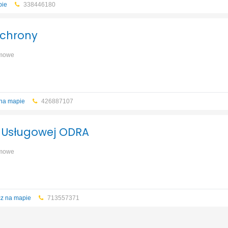
pie
338446180
chrony
rmowe
na mapie
426887107
i Usługowej ODRA
rmowe
z na mapie
713557371