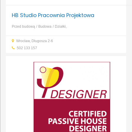
HB Studio Pracownia Projektowa
Przed budową
Budowa
Działki,
nieruchomości
Geodezja
Geotechnika
Projektowanie
Wyburzenia,
Wrocław, Długosza 2-6
rozbiórki
Budowa domu
...
502 133 157