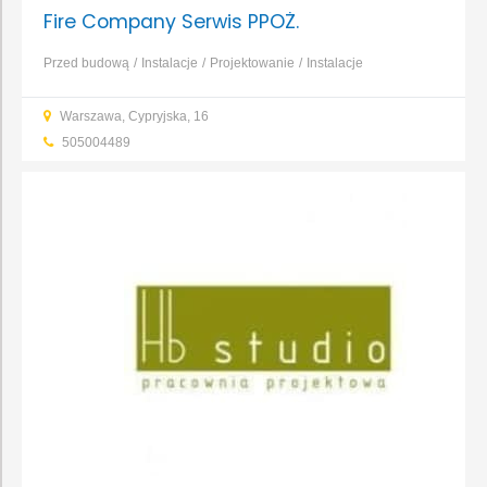
Fire Company Serwis PPOŻ.
Przed budową
Instalacje
Projektowanie
Instalacje
wentylacyjno-klimatyzacyjne
Projektowanie
Warszawa, Cypryjska, 16
instalacji
Projektowanie obiektów inżynieryjnych i
505004489
liniowych
Projektowanie obiektów przemysłowych
Projektowanie
obiektów usługowych i użyteczności publicznej
...