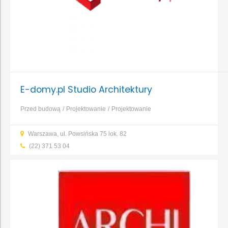
E-domy.pl Studio Architektury
Przed budową
Projektowanie
Projektowanie
domu
Projektowanie instalacji
Projektowanie obiektów
Warszawa, ul. Powsińska 75 lok. 82
inżynieryjnych i liniowych
Projektowanie obiektów
(22) 371 53 04
jednorodzinnych i wielorodzinnych
Projektowanie obiektów
przemysłowych
Projektowanie obiektów usługowych i
użyteczności publicznej
...