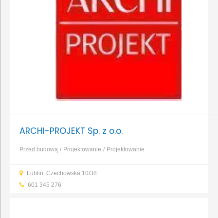
ARCHI-PROJEKT Sp. z o.o.
Przed budową
Projektowanie
Projektowanie
domu
Projektowanie instalacji
Projektowanie obiektów
Lublin, Czechowska 10/38
inżynieryjnych i liniowych
Projektowanie obiektów
601 345 276
jednorodzinnych i wielorodzinnych
Projektowanie obiektów
przemysłowych
Projektowanie obiektów usługowych i
użyteczności publicznej
...