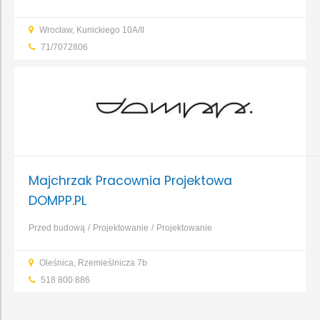
rozbiórki
Budowa domu
Budowa obiektów
Remont
...
Wrocław, Kunickiego 10A/II
71/7072806
Majchrzak Pracownia Projektowa
DOMPP.PL
Przed budową
Projektowanie
Projektowanie
domu
Projektowanie instalacji
Projektowanie obiektów
Oleśnica, Rzemieślnicza 7b
inżynieryjnych i liniowych
Projektowanie obiektów
518 800 886
jednorodzinnych i wielorodzinnych
Projektowanie obiektów
przemysłowych
Projektowanie obiektów usługowych i