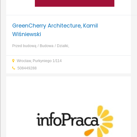
GreenCherry Architecture, Kamil
Wiśniewski
Przed budową
Budowa
Działki,
nieruchomości
Projektowanie
Budowa domu
Budowa
Wrocław, Purkyniego 1/114
obiektów
Projektowanie domu
Projektowanie instalacji
...
508449288