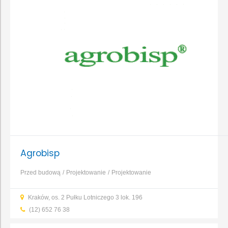
Agrobisp
Przed budową
Projektowanie
Projektowanie
domu
Projektowanie instalacji
Projektowanie obiektów
Kraków, os. 2 Pułku Lotniczego 3 lok. 196
inżynieryjnych i liniowych
Projektowanie obiektów
(12) 652 76 38
jednorodzinnych i wielorodzinnych
Projektowanie obiektów
przemysłowych
Projektowanie obiektów usługowych i