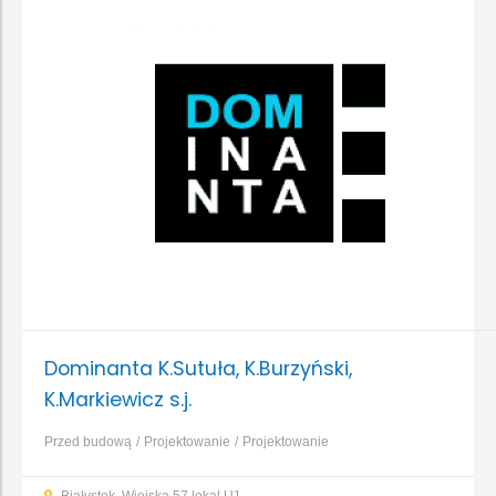
użyteczności publicznej
...
Dominanta K.Sutuła, K.Burzyński,
K.Markiewicz s.j.
Przed budową
Projektowanie
Projektowanie
domu
Projektowanie instalacji
Projektowanie obiektów