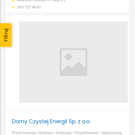
Białystok, Wiejska 57 lokal U1
inżynieryjnych i liniowych
Projektowanie obiektów
(85) 732 98 62
jednorodzinnych i wielorodzinnych
Projektowanie obiektów
przemysłowych
Projektowanie obiektów usługowych i
użyteczności publicznej
...
Filtruj
Domy Czystej Energii Sp. z o.o.
Przed budową
Budowa
Instalacje
Projektowanie
Wyburzenia,