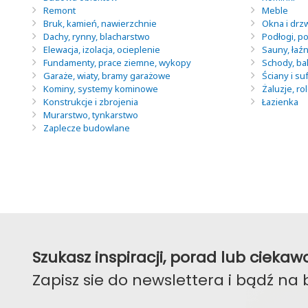
Remont
Meble
Bruk, kamień, nawierzchnie
Okna i drz
Dachy, rynny, blacharstwo
Podłogi, po
Elewacja, izolacja, ocieplenie
Sauny, łaź
Fundamenty, prace ziemne, wykopy
Schody, ba
Garaże, wiaty, bramy garażowe
Ściany i suf
Kominy, systemy kominowe
Żaluzje, ro
Konstrukcje i zbrojenia
Łazienka
Murarstwo, tynkarstwo
Zaplecze budowlane
Szukasz inspiracji, porad lub ciek
Zapisz sie do newslettera i bądź na 