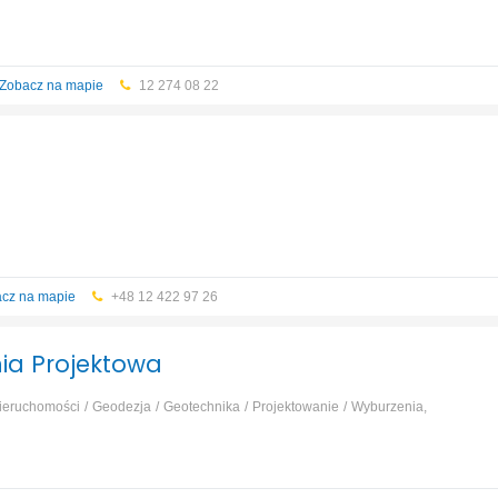
Zobacz na mapie
12 274 08 22
cz na mapie
+48 12 422 97 26
ia Projektowa
nieruchomości
Geodezja
Geotechnika
Projektowanie
Wyburzenia,