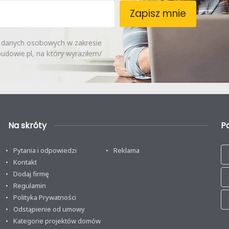
Zapisz mnie
 danych osobowych w zakresie
dowie.pl, na który wyraziłem/
Na skróty
P
Pytania i odpowiedzi
Reklama
Kontakt
Dodaj firmę
Regulamin
Polityka Prywatności
Odstąpienie od umowy
Kategorie projektów domów