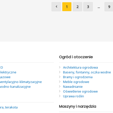
1
2
3
...
9
Ogród i otoczenie
CO
Architektura ogrodowa
elektryczne
Baseny, fontanny, oczka wodne
 gazowe
Bramy i ogrodzenia
wentylacyjno-klimatyzacyjne
Meble ogrodowe
 wodno-kanalizacyjne
Nawadnianie
Oświetlenie ogrodowe
Uprawa roślin
Maszyny i narzędzia
ra, terakota