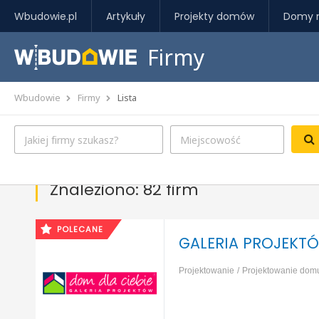
Wbudowie.pl
Artykuły
Projekty domów
Domy 
Firmy
Wbudowie
Firmy
Lista
Znaleziono: 82 firm
POLECANE
GALERIA PROJEKTÓ
Projektowanie
Projektowanie dom