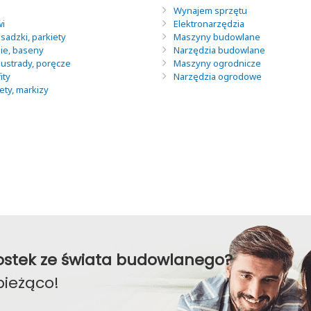
Wynajem sprzętu
wi
Elektronarzędzia
sadzki, parkiety
Maszyny budowlane
nie, baseny
Narzędzia budowlane
lustrady, poręcze
Maszyny ogrodnicze
ity
Narzędzia ogrodowe
lety, markizy
awostek ze świata budowlanego?
bieżąco!