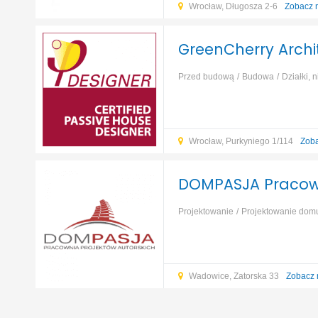
Wrocław, Długosza 2-6
Zobacz 
GreenCherry Archit
Przed budową
Budowa
Działki, 
domu
Projektowanie instalacji
...
Wrocław, Purkyniego 1/114
Zoba
DOMPASJA Pracowni
Projektowanie
Projektowanie dom
Wadowice, Zatorska 33
Zobacz 