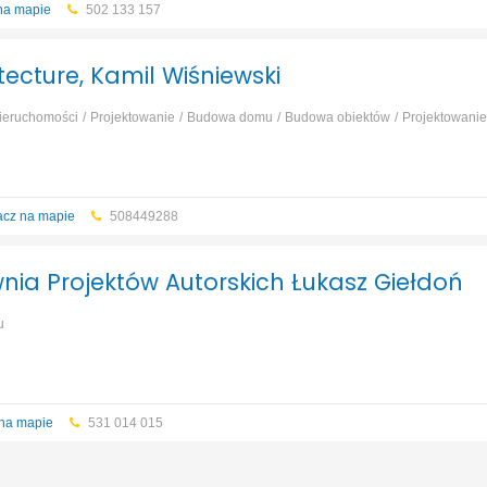
na mapie
502 133 157
ecture, Kamil Wiśniewski
nieruchomości
Projektowanie
Budowa domu
Budowa obiektów
Projektowanie
cz na mapie
508449288
a Projektów Autorskich Łukasz Giełdoń
u
na mapie
531 014 015