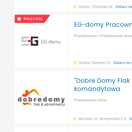
Smolec, Chłopska 46
Zobacz n
POLECANE
EG-domy Pracowni
Projektowanie
Projektowanie dom
Siedlce, Bukowa 10
Zobacz na 
"Dobre Domy Flak 
komandytowa
Projektowanie domu
Wrocław, Ul. Strzegomska 2-4
Z