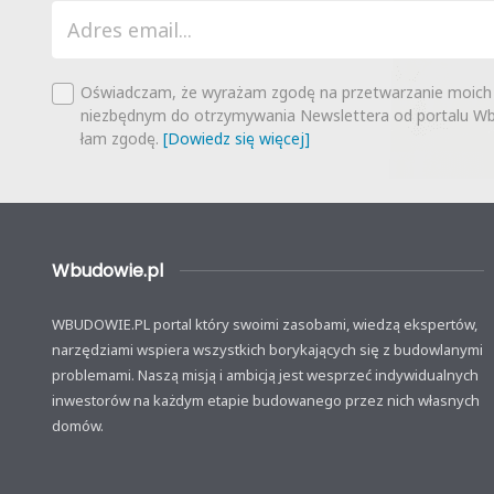
Oświadczam, że wyrażam zgodę na przetwarzanie moich
niezbędnym do otrzymywania Newslettera od portalu Wbu
łam zgodę.
[Dowiedz się więcej]
Wbudowie.pl
WBUDOWIE.PL portal który swoimi zasobami, wiedzą ekspertów,
narzędziami wspiera wszystkich borykających się z budowlanymi
problemami. Naszą misją i ambicją jest wesprzeć indywidualnych
inwestorów na każdym etapie budowanego przez nich własnych
domów.