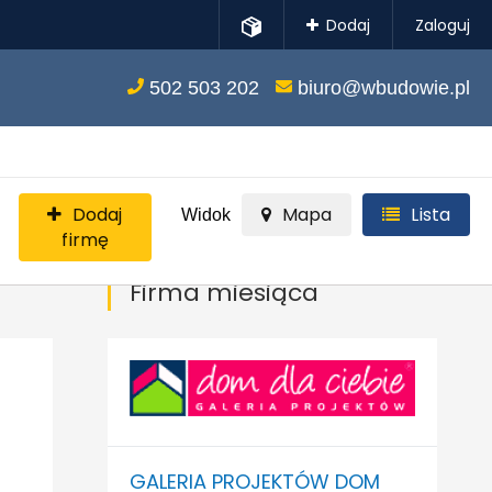
Dodaj
Zaloguj
502 503 202
biuro@wbudowie.pl
Dodaj
Mapa
Lista
Widok
firmę
Firma miesiąca
GALERIA PROJEKTÓW DOM