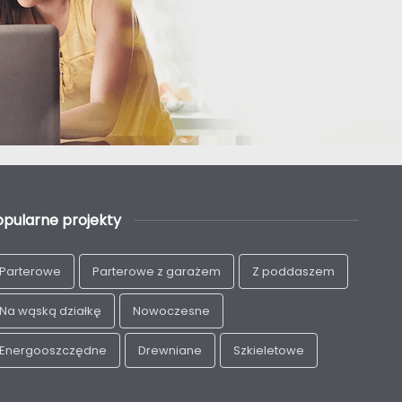
opularne projekty
Parterowe
Parterowe z garażem
Z poddaszem
Na wąską działkę
Nowoczesne
Energooszczędne
Drewniane
Szkieletowe