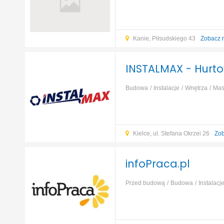
elektryczne
Elektryka i oświetlenie
Kanie, Piłsudskiego 43
Zobacz 
INSTALMAX - Hurto
Budowa
Instalacje
Wnętrza
Mas
Kielce, ul. Stefana Okrzei 26
Zob
infoPraca.pl
Przed budową
Budowa
Instalacj