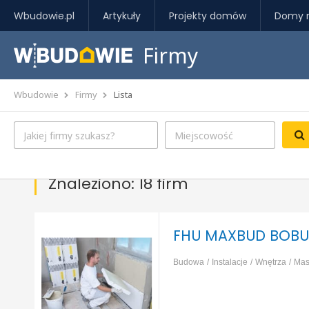
Wbudowie.pl
Artykuły
Projekty domów
Domy 
Firmy
Wbudowie
Firmy
Lista
Znaleziono: 18 firm
FHU MAXBUD BOBU
Budowa
Instalacje
Wnętrza
Mas
izolacja, ocieplenie
Fundamenty, p