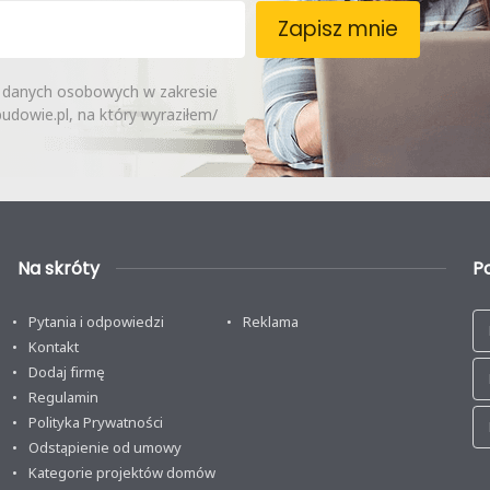
Zapisz mnie
 danych osobowych w zakresie
dowie.pl, na który wyraziłem/
Na skróty
P
Pytania i odpowiedzi
Reklama
Kontakt
Dodaj firmę
Regulamin
Polityka Prywatności
Odstąpienie od umowy
Kategorie projektów domów