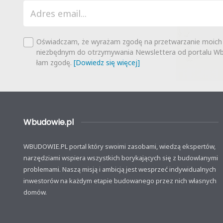
Oświadczam, że wyrażam zgodę na przetwarzanie moich
niezbędnym do otrzymywania Newslettera od portalu Wbu
łam zgodę.
[Dowiedz się więcej]
Wbudowie.pl
WBUDOWIE.PL portal który swoimi zasobami, wiedzą ekspertów,
narzędziami wspiera wszystkich borykających się z budowlanymi
problemami. Naszą misją i ambicją jest wesprzeć indywidualnych
inwestorów na każdym etapie budowanego przez nich własnych
domów.