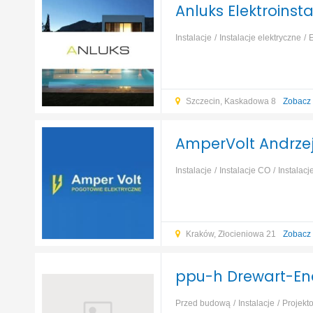
Anluks Elektroins
Instalacje
Instalacje elektryczne
E
alarmowe
Turbiny wiatrowe
Szczecin, Kaskadowa 8
Zobacz
AmperVolt Andrze
Instalacje
Instalacje CO
Instalacj
budynek
Ogniwa fotowoltaiczne
Kraków, Złocieniowa 21
Zobacz
ppu-h Drewart-Ene
Przed budową
Instalacje
Projekt