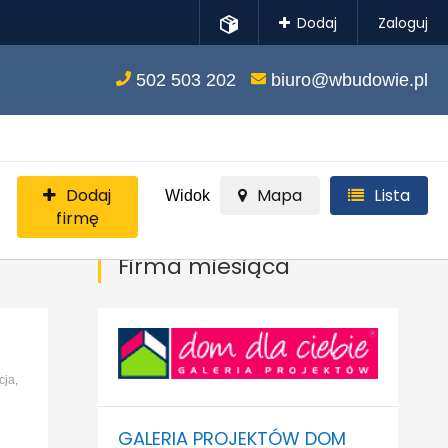
Dodaj
Zaloguj
502 503 202
biuro@wbudowie.pl
Dodaj
Mapa
Lista
Widok
firmę
Firma miesiąca
cja,
GALERIA PROJEKTÓW DOM