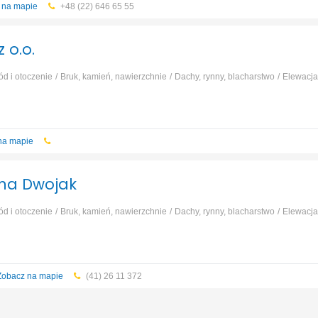
 na mapie
+48 (22) 646 65 55
 o.o.
ód i otoczenie
Bruk, kamień, nawierzchnie
Dachy, rynny, blacharstwo
Elewacja
race ziemne, wykopy
...
na mapie
nna Dwojak
ód i otoczenie
Bruk, kamień, nawierzchnie
Dachy, rynny, blacharstwo
Elewacja
race ziemne, wykopy
...
Zobacz na mapie
(41) 26 11 372