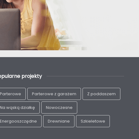
opularne projekty
Parterowe
Parterowe z garażem
Z poddaszem
Na wąską działkę
Nowoczesne
Energooszczędne
Drewniane
Szkieletowe