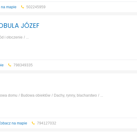
 na mapie
502245959
BOBULA JÓZEF
ód i otoczenie
...
ie
798349335
owa domu
Budowa obiektów
Dachy, rynny, blacharstwo
...
Zobacz na mapie
794127032