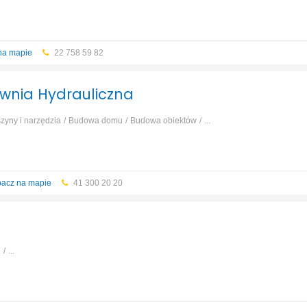
...
na mapie
22 758 59 82
wnia Hydrauliczna
zyny i narzędzia
Budowa domu
Budowa obiektów
...
acz na mapie
41 300 20 20
e
...