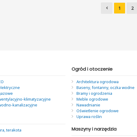
1
2
Ogród i otoczenie
CO
Architektura ogrodowa
elektryczne
Baseny, fontanny, oczka wodne
 gazowe
Bramy i ogrodzenia
wentylacyjno-klimatyzacyjne
Meble ogrodowe
 wodno-kanalizacyjne
Nawadnianie
Oświetlenie ogrodowe
Uprawa roślin
Maszyny i narzędzia
ra, terakota