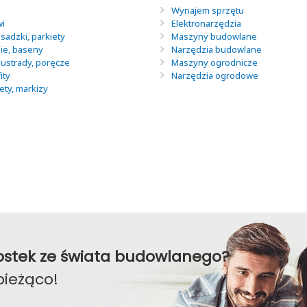
Wynajem sprzętu
wi
Elektronarzędzia
sadzki, parkiety
Maszyny budowlane
nie, baseny
Narzędzia budowlane
lustrady, poręcze
Maszyny ogrodnicze
ity
Narzędzia ogrodowe
lety, markizy
awostek ze świata budowlanego?
bieżąco!