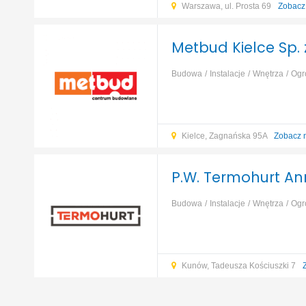
Warszawa, ul. Prosta 69
Zobacz
Metbud Kielce Sp. z
Budowa
Instalacje
Wnętrza
Ogr
izolacja, ocieplenie
Fundamenty, p
Kielce, Zagnańska 95A
Zobacz 
P.W. Termohurt A
Budowa
Instalacje
Wnętrza
Ogr
izolacja, ocieplenie
Fundamenty, p
Kunów, Tadeusza Kościuszki 7