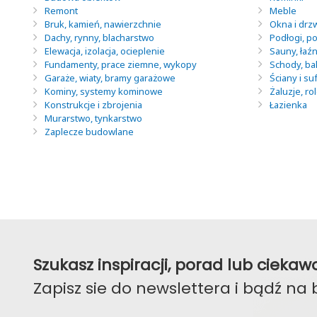
Remont
Meble
Bruk, kamień, nawierzchnie
Okna i drz
Dachy, rynny, blacharstwo
Podłogi, po
Elewacja, izolacja, ocieplenie
Sauny, łaź
Fundamenty, prace ziemne, wykopy
Schody, ba
Garaże, wiaty, bramy garażowe
Ściany i suf
Kominy, systemy kominowe
Żaluzje, ro
Konstrukcje i zbrojenia
Łazienka
Murarstwo, tynkarstwo
Zaplecze budowlane
Szukasz inspiracji, porad lub ciek
Zapisz sie do newslettera i bądź na 