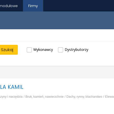
modułowe
Firmy
Szukaj
Wykonawcy
Dystrybutorzy
LA KAMIL
zyny i narzędzia
Bruk, kamień, nawierzchnie
Dachy, rynny, blacharstwo
Elewa
race ziemne, wykopy
...