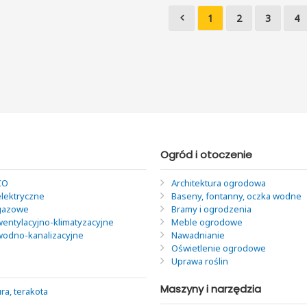
1
2
3
4
Ogród i otoczenie
CO
Architektura ogrodowa
elektryczne
Baseny, fontanny, oczka wodne
 gazowe
Bramy i ogrodzenia
wentylacyjno-klimatyzacyjne
Meble ogrodowe
 wodno-kanalizacyjne
Nawadnianie
Oświetlenie ogrodowe
Uprawa roślin
Maszyny i narzędzia
ra, terakota