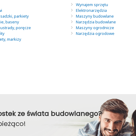
Wynajem sprzętu
wi
Elektronarzędzia
sadzki, parkiety
Maszyny budowlane
nie, baseny
Narzędzia budowlane
lustrady, poręcze
Maszyny ogrodnicze
ity
Narzędzia ogrodowe
lety, markizy
awostek ze świata budowlanego?
bieżąco!