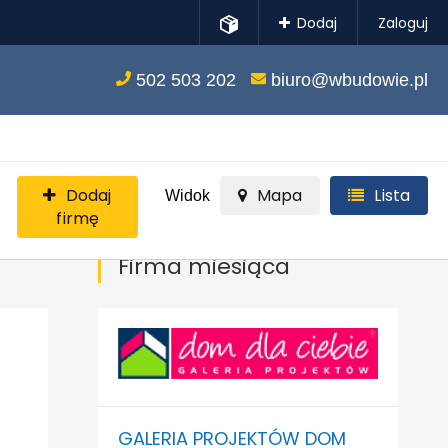
Dodaj
Zaloguj
502 503 202
biuro@wbudowie.pl
Dodaj
Mapa
Lista
Widok
firmę
Firma miesiąca
GALERIA PROJEKTÓW DOM