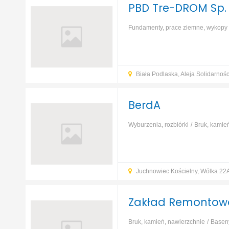
PBD Tre-DROM Sp. z
Fundamenty, prace ziemne, wykopy
Biała Podlaska, Aleja Solidarnoś
BerdA
Wyburzenia, rozbiórki
Bruk, kamie
wykopy
Konstrukcje i zbrojenia
M
Juchnowiec Kościelny, Wólka 22
Zakład Remontow
Bruk, kamień, nawierzchnie
Baseny