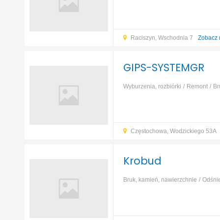
ocieplenie
Beton, żelbet
Prefabry
Raciszyn, Wschodnia 7
Zobacz 
GIPS-SYSTEMGR
Wyburzenia, rozbiórki
Remont
Br
ogrodzenia
Odśnieżanie
Dom mu
Częstochowa, Wodzickiego 53A
Krobud
Bruk, kamień, nawierzchnie
Odśni
ocieplenie
Beton, żelbet
Prefabry