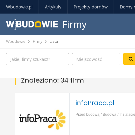
Wbudowie.pl
Artykuły
Projekty domów
Domy 
Firmy
Wbudowie
Firmy
Lista
Znaleziono: 34 firm
infoPraca.pl
Przed budową
Budowa
Instalacj