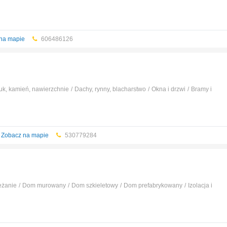
katy betonowe i żelbetowe
...
na mapie
606486126
uk, kamień, nawierzchnie
Dachy, rynny, blacharstwo
Okna i drzwi
Bramy i
rowany
...
Zobacz na mapie
530779284
eżanie
Dom murowany
Dom szkieletowy
Dom prefabrykowany
Izolacja i
katy betonowe i żelbetowe
...