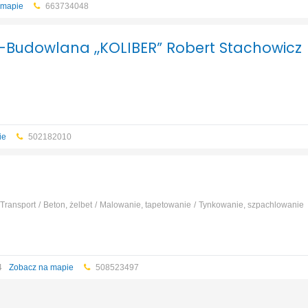
 mapie
663734048
Budowlana „KOLIBER” Robert Stachowicz
ie
502182010
Transport
Beton, żelbet
Malowanie, tapetowanie
Tynkowanie, szpachlowanie
94
Zobacz na mapie
508523497