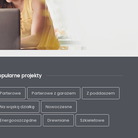
opularne projekty
Parterowe
Parterowe z garażem
Z poddaszem
Na wąską działkę
Nowoczesne
Energooszczędne
Drewniane
Szkieletowe