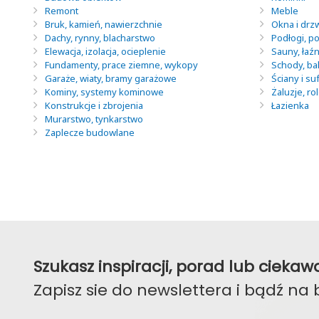
Remont
Meble
Bruk, kamień, nawierzchnie
Okna i drz
Dachy, rynny, blacharstwo
Podłogi, po
Elewacja, izolacja, ocieplenie
Sauny, łaź
Fundamenty, prace ziemne, wykopy
Schody, ba
Garaże, wiaty, bramy garażowe
Ściany i suf
Kominy, systemy kominowe
Żaluzje, ro
Konstrukcje i zbrojenia
Łazienka
Murarstwo, tynkarstwo
Zaplecze budowlane
Szukasz inspiracji, porad lub ciek
Zapisz sie do newslettera i bądź na 