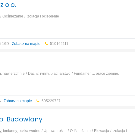
 o.o.
Odśnieżanie
Izolacja i ocieplenie
ci 16D
Zobacz na mapie
510162111
ń, nawierzchnie
Dachy, rynny, blacharstwo
Fundamenty, prace ziemne,
urarstwo, tynkarstwo
Bramy i ogrodzenia
Wynajem sprzętu
...
A
Zobacz na mapie
605229727
o-Budowlany
, fontanny, oczka wodne
Uprawa roślin
Odśnieżanie
Elewacja
Izolacja i