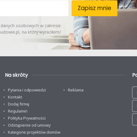
Zapisz mnie
 danych osobowych w zakresie
dowie.pl, na który wyraziłem/
Na skróty
P
Pytania i odpowiedzi
Reklama
Kontakt
Dodaj firmę
Regulamin
Polityka Prywatności
Odstąpienie od umowy
Kategorie projektów domów