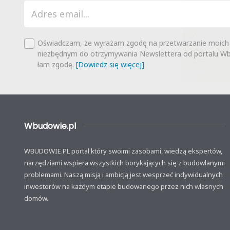
Oświadczam, że wyrażam zgodę na przetwarzanie moich
niezbędnym do otrzymywania Newslettera od portalu Wbu
łam zgodę.
[Dowiedz się więcej]
Wbudowie.pl
WBUDOWIE.PL portal który swoimi zasobami, wiedzą ekspertów,
narzędziami wspiera wszystkich borykających się z budowlanymi
problemami. Naszą misją i ambicją jest wesprzeć indywidualnych
inwestorów na każdym etapie budowanego przez nich własnych
domów.