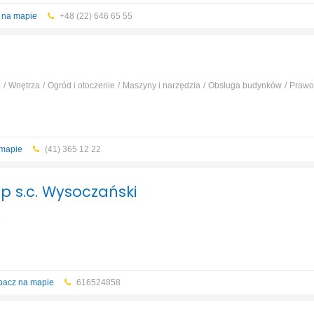
 na mapie
+48 (22) 646 65 55
e
Wnętrza
Ogród i otoczenie
Maszyny i narzędzia
Obsługa budynków
Prawo 
 mapie
(41) 365 12 22
op s.c. Wysoczański
e
bacz na mapie
616524858