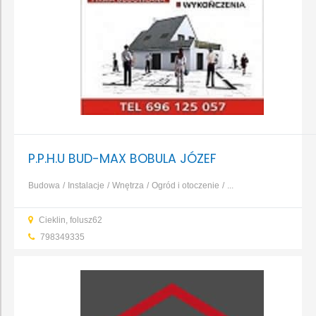
P.P.H.U BUD-MAX BOBULA JÓZEF
Budowa
Instalacje
Wnętrza
Ogród i otoczenie
...
Cieklin, folusz62
798349335