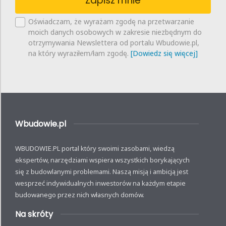
Zapisz mnie
Oświadczam, że wyrażam zgodę na przetwarzanie
moich danych osobowych w zakresie niezbędnym do
otrzymywania Newslettera od portalu Wbudowie.pl,
na który wyraziłem/łam zgodę.
[Dowiedz się więcej]
Wbudowie.pl
WBUDOWIE.PL portal który swoimi zasobami, wiedzą
ekspertów, narzędziami wspiera wszystkich borykających
się z budowlanymi problemami. Naszą misją i ambicją jest
wesprzeć indywidualnych inwestorów na każdym etapie
budowanego przez nich własnych domów.
Na skróty