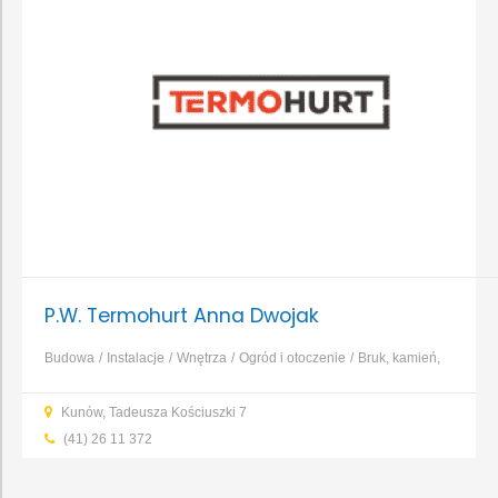
P.W. Termohurt Anna Dwojak
Budowa
Instalacje
Wnętrza
Ogród i otoczenie
Bruk, kamień,
nawierzchnie
Dachy, rynny, blacharstwo
Elewacja, izolacja,
Kunów, Tadeusza Kościuszki 7
ocieplenie
Fundamenty, prace ziemne, wykopy
...
(41) 26 11 372