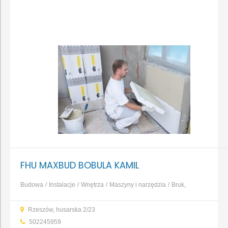
FHU MAXBUD BOBULA KAMIL
Budowa
Instalacje
Wnętrza
Maszyny i narzędzia
Bruk,
kamień, nawierzchnie
Dachy, rynny, blacharstwo
Elewacja,
Rzeszów, husarska 2/23
izolacja, ocieplenie
Fundamenty, prace ziemne, wykopy
...
502245959