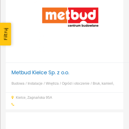
Filtruj
Metbud Kielce Sp. z o.o.
Budowa
Instalacje
Wnętrza
Ogród i otoczenie
Bruk, kamień,
nawierzchnie
Dachy, rynny, blacharstwo
Elewacja, izolacja,
Kielce, Zagnańska 95A
ocieplenie
Fundamenty, prace ziemne, wykopy
...