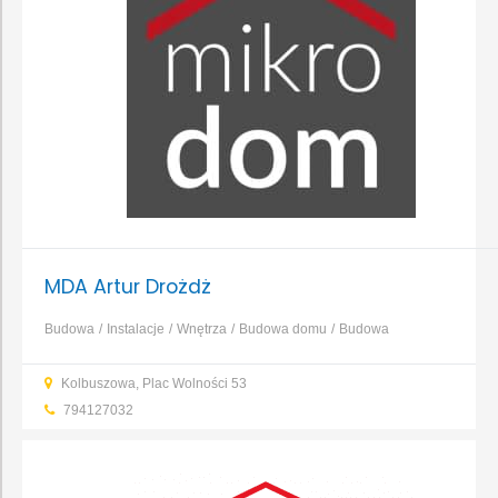
MDA Artur Drożdż
Budowa
Instalacje
Wnętrza
Budowa domu
Budowa
obiektów
Dachy, rynny, blacharstwo
...
Kolbuszowa, Plac Wolności 53
794127032