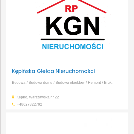
Kępińska Giełda Nieruchomości
Budowa
Budowa domu
Budowa obiektów
Remont
Bruk,
kamień, nawierzchnie
Dachy, rynny, blacharstwo
Elewacja,
Kępno, Warszawska nr 22
izolacja, ocieplenie
Fundamenty, prace ziemne, wykopy
...
+48627822792