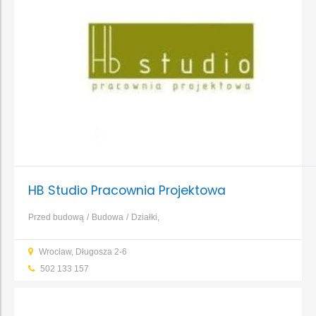
HB Studio Pracownia Projektowa
Przed budową
Budowa
Działki,
nieruchomości
Geodezja
Geotechnika
Projektowanie
Wyburzenia,
Wrocław, Długosza 2-6
rozbiórki
Budowa domu
...
502 133 157