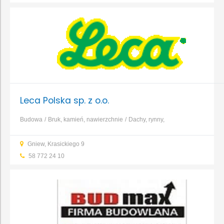
Leca Polska sp. z o.o.
Budowa
Bruk, kamień, nawierzchnie
Dachy, rynny,
blacharstwo
Elewacja, izolacja, ocieplenie
Fundamenty, prace
Gniew, Krasickiego 9
ziemne, wykopy
Garaże, wiaty, bramy garażowe
Kominy,
58 772 24 10
systemy kominowe
Konstrukcje i zbrojenia
...