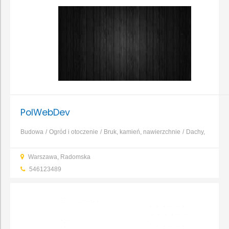
PolWebDev
Budowa
Ogród i otoczenie
Bruk, kamień, nawierzchnie
Dachy,
rynny, blacharstwo
Elewacja, izolacja, ocieplenie
Fundamenty,
Warszawa, Radomska
prace ziemne, wykopy
Garaże, wiaty, bramy garażowe
Kominy,
546123489
systemy kominowe
...