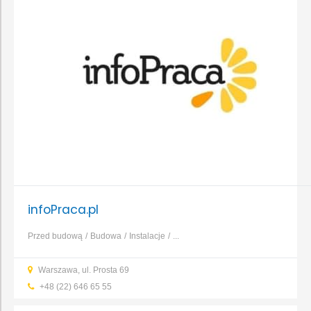
infoPraca.pl
Przed budową
Budowa
Instalacje
...
Warszawa, ul. Prosta 69
+48 (22) 646 65 55