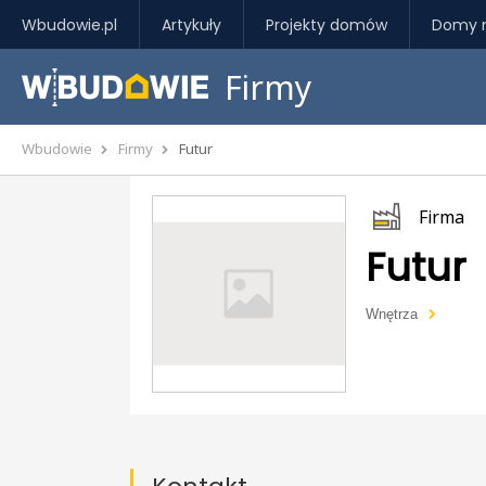
Wbudowie.pl
Artykuły
Projekty domów
Domy 
Firmy
Wbudowie
Firmy
Futur
Firma
Futur
Wnętrza