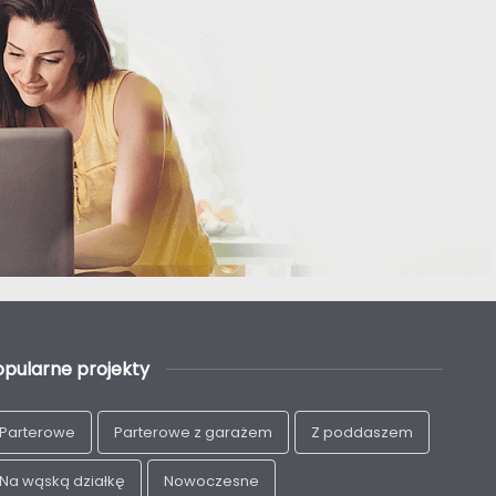
opularne projekty
Parterowe
Parterowe z garażem
Z poddaszem
Na wąską działkę
Nowoczesne