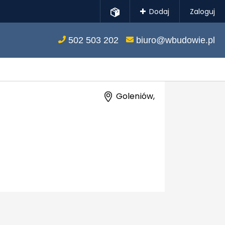
Dodaj
Zaloguj
502 503 202
biuro@wbudowie.pl
Goleniów,