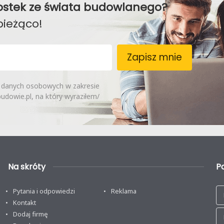
awostek ze świata budowlanego?
bieżąco!
Zapisz mnie
 danych osobowych w zakresie
dowie.pl, na który wyraziłem/
Na skróty
P
Pytania i odpowiedzi
Reklama
Kontakt
Dodaj firmę