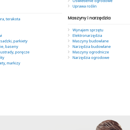
Oświetlenie ogrodowe
Uprawa roślin
Maszyny i narzędzia
ra, terakota
Wynajem sprzętu
wi
Elektronarzędzia
sadzki, parkiety
Maszyny budowlane
nie, baseny
Narzędzia budowlane
lustrady, poręcze
Maszyny ogrodnicze
ity
Narzędzia ogrodowe
lety, markizy