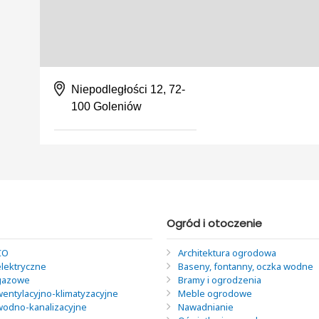
Niepodległości 12, 72-
100 Goleniów
Ogród i otoczenie
CO
Architektura ogrodowa
elektryczne
Baseny, fontanny, oczka wodne
 gazowe
Bramy i ogrodzenia
wentylacyjno-klimatyzacyjne
Meble ogrodowe
 wodno-kanalizacyjne
Nawadnianie