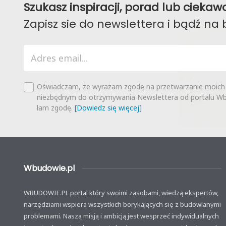
Szukasz inspiracji, porad lub ciek
Zapisz sie do newslettera i bądź na 
Oświadczam, że wyrażam zgodę na przetwarzanie moich
niezbędnym do otrzymywania Newslettera od portalu Wbu
łam zgodę.
[Dowiedz się więcej]
Wbudowie.pl
WBUDOWIE.PL portal który swoimi zasobami, wiedzą ekspertów,
narzędziami wspiera wszystkich borykających się z budowlanymi
problemami. Naszą misją i ambicją jest wesprzeć indywidualnych