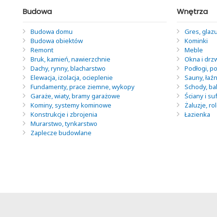
Budowa
Wnętrza
Budowa domu
Gres, glazu
Budowa obiektów
Kominki
Remont
Meble
Bruk, kamień, nawierzchnie
Okna i drz
Dachy, rynny, blacharstwo
Podłogi, po
Elewacja, izolacja, ocieplenie
Sauny, łaź
Fundamenty, prace ziemne, wykopy
Schody, ba
Garaże, wiaty, bramy garażowe
Ściany i suf
Kominy, systemy kominowe
Żaluzje, ro
Konstrukcje i zbrojenia
Łazienka
Murarstwo, tynkarstwo
Zaplecze budowlane