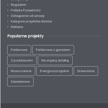
Regulamin
Polityka Prywatności
Odstąpienie od umowy
Kategorie projektów domów
Reklama
Popularne projekty
Parterowe
Parterowe z garażem
Z poddaszem
Na wąską działkę
Nowoczesne
Energooszczędne
Drewniane
Szkieletowe