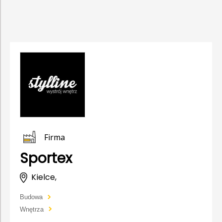
Firma
Sportex
Kielce,
Budowa
Wnętrza