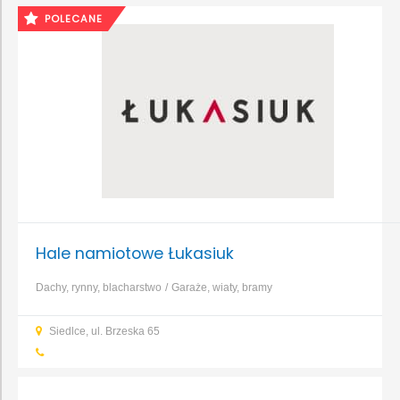
POLECANE
Hale namiotowe Łukasiuk
Dachy, rynny, blacharstwo
Garaże, wiaty, bramy
garażowe
Konstrukcje i zbrojenia
Stal
Siedlce, ul. Brzeska 65