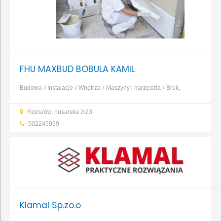
FHU MAXBUD BOBULA KAMIL
Budowa
Instalacje
Wnętrza
Maszyny i narzędzia
Bruk,
kamień, nawierzchnie
Dachy, rynny, blacharstwo
Elewacja,
Rzeszów, husarska 2/23
izolacja, ocieplenie
Fundamenty, prace ziemne, wykopy
...
502245959
Klamal Sp.zo.o