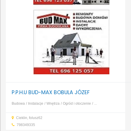
P.P.H.U BUD-MAX BOBULA JÓZEF
Budowa
Instalacje
Wnętrza
Ogród i otoczenie
...
Cieklin, folusz62
798349335