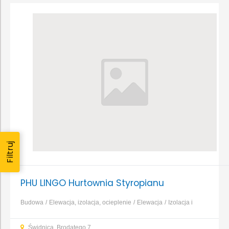
Filtruj
PHU LINGO Hurtownia Styropianu
Budowa
Elewacja, izolacja, ocieplenie
Elewacja
Izolacja i
ocieplenie
Kamień elewacyjny
Panele, kasetony, siding
Płyty
Świdnica, Brodatego 7