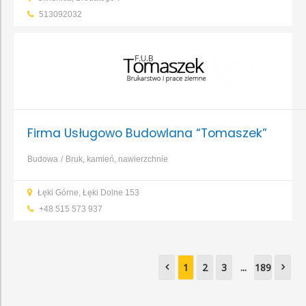
elewacyjne
Hydroizolacje
...
513092032
Firma Usługowo Budowlana “Tomaszek”
Budowa
Bruk, kamień, nawierzchnie
Łęki Górne, Łęki Dolne 153
+48 515 573 937​
1
2
3
...
189