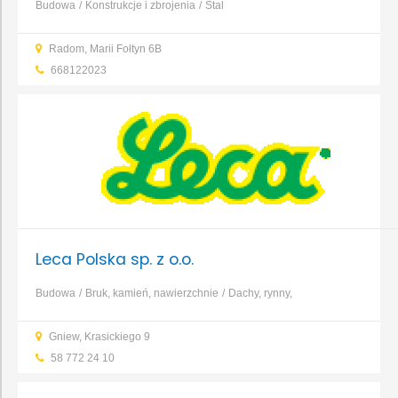
Budowa
Konstrukcje i zbrojenia
Stal
Radom, Marii Fołtyn 6B
668122023
Leca Polska sp. z o.o.
Budowa
Bruk, kamień, nawierzchnie
Dachy, rynny,
blacharstwo
Elewacja, izolacja, ocieplenie
Fundamenty, prace
Gniew, Krasickiego 9
ziemne, wykopy
Garaże, wiaty, bramy garażowe
Kominy,
58 772 24 10
systemy kominowe
Konstrukcje i zbrojenia
...