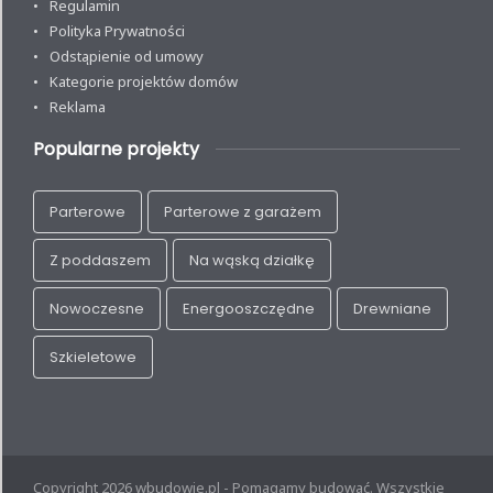
Regulamin
Polityka Prywatności
Odstąpienie od umowy
Kategorie projektów domów
Reklama
Popularne projekty
Parterowe
Parterowe z garażem
Z poddaszem
Na wąską działkę
Nowoczesne
Energooszczędne
Drewniane
Szkieletowe
Copyright 2026 wbudowie.pl - Pomagamy budować. Wszystkie