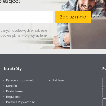
bieżąco!
Zapisz mnie
 danych osobowych w zakresie
dowie.pl, na który wyraziłem/
Na skróty
P
Pytania i odpowiedzi
Reklama
Kontakt
Dodaj firmę
Regulamin
Polityka Prywatności