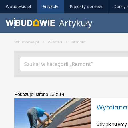
Wbudowie.pl
Artykuły
Projekty domów
Domy 
Artykuły
Wbudowie.pl
>
Wiedza
>
Remont
Pokazuje:
strona 13 z 14
Wymiana 
Gdy planujemy 