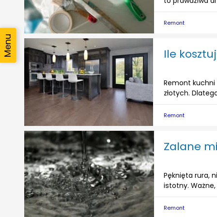
to prawdziwa dr
Remont
Ile koszt
Remont kuchni t
złotych. Dlatego
Remont
Zalane mi
Pęknięta rura, 
istotny. Ważne,
Remont