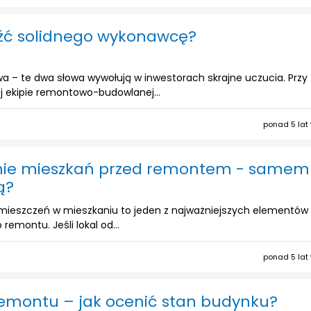
eźć solidnego wykonawcę?
a – te dwa słowa wywołują w inwestorach skrajne uczucia. Przy
j ekipie remontowo-budowlanej...
ponad 5 lat
nie mieszkań przed remontem - same
ą?
mieszczeń w mieszkaniu to jeden z najważniejszych elementów
remontu. Jeśli lokal od...
ponad 5 lat
emontu – jak ocenić stan budynku?