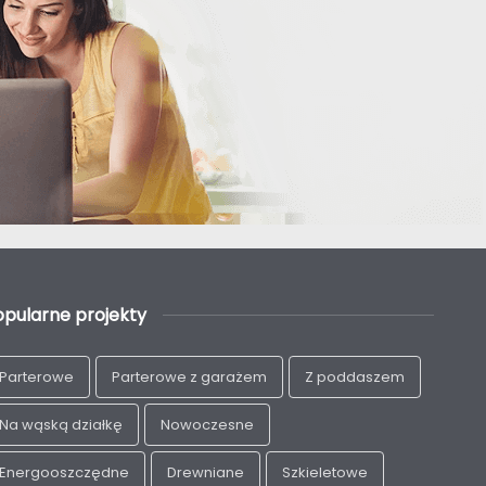
opularne projekty
Parterowe
Parterowe z garażem
Z poddaszem
Na wąską działkę
Nowoczesne
Energooszczędne
Drewniane
Szkieletowe