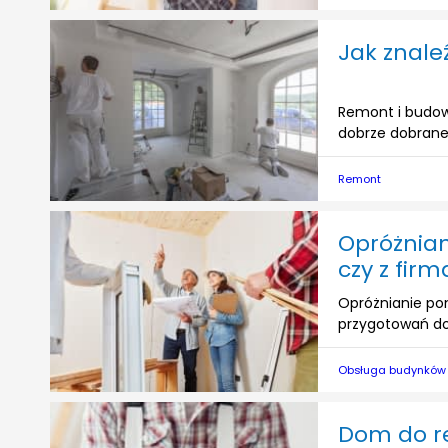
Jak znal
Remont i budow
dobrze dobrane
Remont
Opróżnia
czy z firm
Opróżnianie po
przygotowań do 
Obsługa budynków
Dom do r