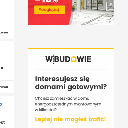
 temu
 mu
 temu
?
est