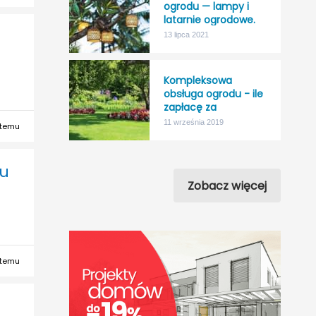
ogrodu — lampy i
latarnie ogrodowe.
13 lipca 2021
Kompleksowa
obsługa ogrodu - ile
zapłacę za
“nicnierobienie”?
11 września 2019
 temu
mu
Zobacz więcej
 temu