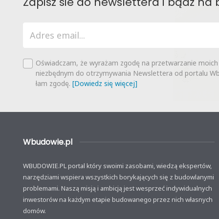
Zapisz sie do newslettera i bądź na 
Oświadczam, że wyrażam zgodę na przetwarzanie moich
niezbędnym do otrzymywania Newslettera od portalu Wbu
łam zgodę.
[Dowiedz się więcej]
Wbudowie.pl
WBUDOWIE.PL portal który swoimi zasobami, wiedzą ekspertów,
narzędziami wspiera wszystkich borykających się z budowlanymi
problemami. Naszą misją i ambicją jest wesprzeć indywidualnych
inwestorów na każdym etapie budowanego przez nich własnych
domów.