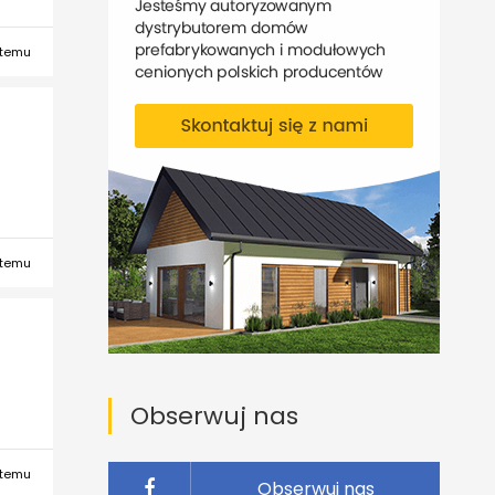
 temu
 temu
Obserwuj nas
 temu
Obserwuj nas