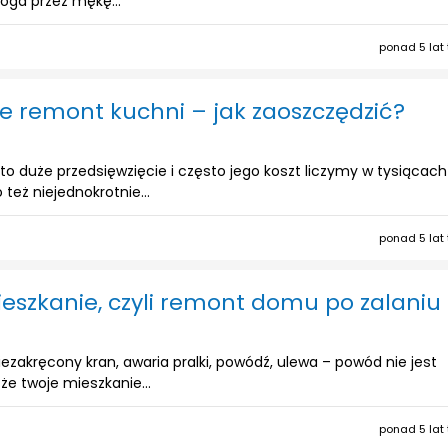
oga przez mękę...
ponad 5 lat
uje remont kuchni – jak zaoszczędzić?
o duże przedsięwzięcie i często jego koszt liczymy w tysiącach
 też niejednokrotnie...
ponad 5 lat
eszkanie, czyli remont domu po zalaniu
niezakręcony kran, awaria pralki, powódź, ulewa – powód nie jest
 że twoje mieszkanie...
ponad 5 lat