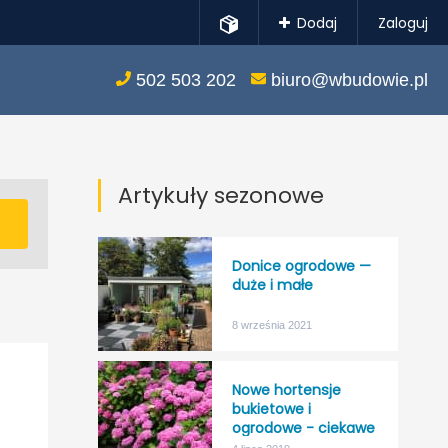
Dodaj
Zaloguj
502 503 202
biuro@wbudowie.pl
Artykuły sezonowe
Donice ogrodowe —
duże i małe
8 września 2021
Nowe hortensje
bukietowe i
ogrodowe - ciekawe
kolory, większa