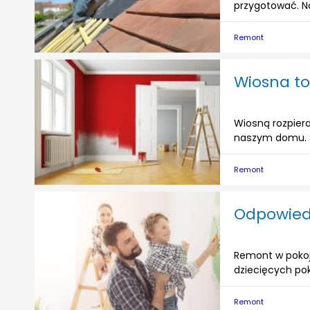
przygotować. Na
Remont
Wiosna to
Wiosną rozpiera
naszym domu. S
Remont
Odpowiedn
Remont w pokoju
dziecięcych pok
Remont