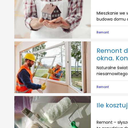
Mieszkanie we 
budowa domu od
Remont
Remont d
okna. Kon
Naturalne świa
niesamowitego k
Remont
Ile koszt
Remont – słyszą