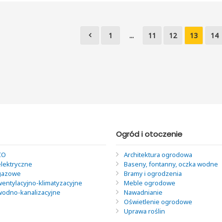
1
...
11
12
13
14
Ogród i otoczenie
CO
Architektura ogrodowa
elektryczne
Baseny, fontanny, oczka wodne
 gazowe
Bramy i ogrodzenia
wentylacyjno-klimatyzacyjne
Meble ogrodowe
 wodno-kanalizacyjne
Nawadnianie
Oświetlenie ogrodowe
Uprawa roślin