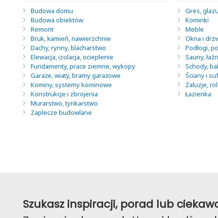
Budowa domu
Gres, glazu
Budowa obiektów
Kominki
Remont
Meble
Bruk, kamień, nawierzchnie
Okna i drz
Dachy, rynny, blacharstwo
Podłogi, po
Elewacja, izolacja, ocieplenie
Sauny, łaź
Fundamenty, prace ziemne, wykopy
Schody, ba
Garaże, wiaty, bramy garażowe
Ściany i suf
Kominy, systemy kominowe
Żaluzje, ro
Konstrukcje i zbrojenia
Łazienka
Murarstwo, tynkarstwo
Zaplecze budowlane
Szukasz inspiracji, porad lub ciek