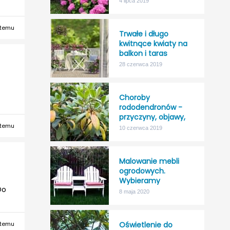
4 lipca 2019
odporność na mróz!
 temu
Trwałe i długo
kwitnące kwiaty na
balkon i taras
28 czerwca 2019
Choroby
rododendronów -
przyczyny, objawy,
 temu
leczenie
10 czerwca 2019
Malowanie mebli
ogrodowych.
Wybieramy
Do
najlepszy impregnat
8 maja 2020
do drewna na
zewnątrz.
 temu
Oświetlenie do