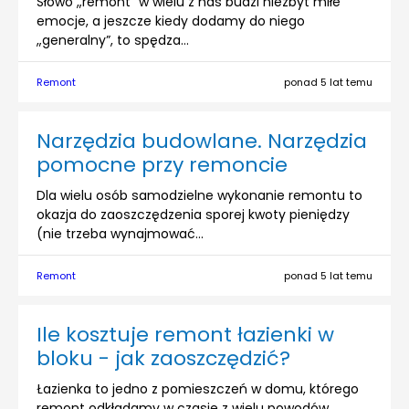
Słowo „remont” w wielu z nas budzi niezbyt miłe
emocje, a jeszcze kiedy dodamy do niego
„generalny”, to spędza...
Remont
ponad 5 lat temu
Narzędzia budowlane. Narzędzia
pomocne przy remoncie
Dla wielu osób samodzielne wykonanie remontu to
okazja do zaoszczędzenia sporej kwoty pieniędzy
(nie trzeba wynajmować...
Remont
ponad 5 lat temu
Ile kosztuje remont łazienki w
bloku - jak zaoszczędzić?
Łazienka to jedno z pomieszczeń w domu, którego
remont odkładamy w czasie z wielu powodów.