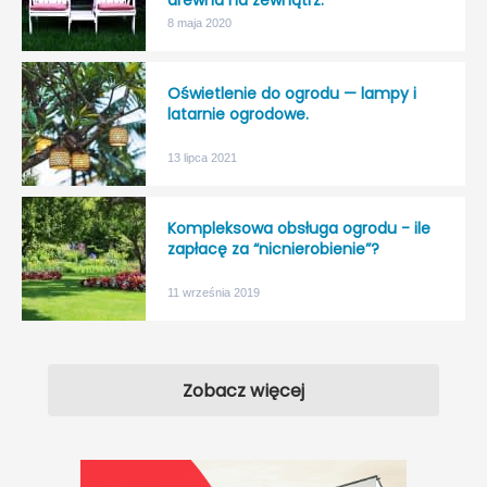
drewna na zewnątrz.
8 maja 2020
Oświetlenie do ogrodu — lampy i
latarnie ogrodowe.
13 lipca 2021
Kompleksowa obsługa ogrodu - ile
zapłacę za “nicnierobienie”?
11 września 2019
Zobacz więcej