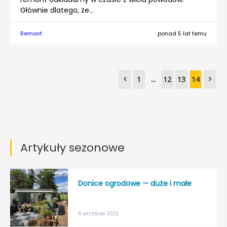
Głównie dlatego, że...
Remont
ponad 5 lat temu
1
...
12
13
14
Artykuły sezonowe
Donice ogrodowe — duże i małe
8 września 2021