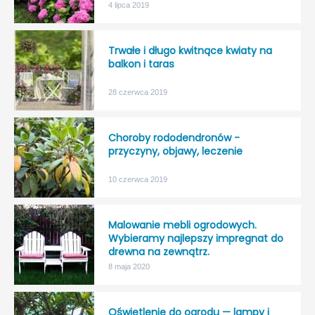
4 lipca 2019
Trwałe i długo kwitnące kwiaty na
balkon i taras
28 czerwca 2019
Choroby rododendronów -
przyczyny, objawy, leczenie
10 czerwca 2019
Malowanie mebli ogrodowych.
Wybieramy najlepszy impregnat do
drewna na zewnątrz.
8 maja 2020
Oświetlenie do ogrodu — lampy i