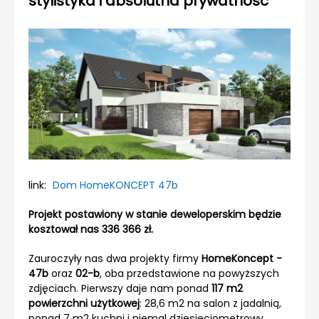
stylistyka i absolutna prywatność
link:
Dom HomeKONCEPT 47b
Projekt postawiony w stanie deweloperskim będzie
kosztował nas 336 366 zł.
Zauroczyły nas dwa projekty firmy
HomeKoncept -
47b
oraz
02-b
, oba przedstawione na powyższych
zdjęciach. Pierwszy daje nam ponad
117 m2
powierzchni użytkowej
: 28,6 m2 na salon z jadalnią,
ponad 7 m2 kuchni i niemal dziesięciometrowy