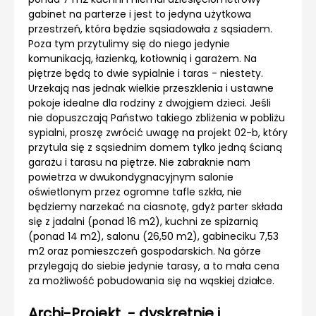
gabinet na parterze i jest to jedyna użytkowa
przestrzeń, która będzie sąsiadowała z sąsiadem.
Poza tym przytulimy się do niego jedynie
komunikacją, łazienką, kotłownią i garażem. Na
piętrze będą to dwie sypialnie i taras - niestety.
Urzekają nas jednak wielkie przeszklenia i ustawne
pokoje idealne dla rodziny z dwojgiem dzieci. Jeśli
nie dopuszczają Państwo takiego zbliżenia w pobliżu
sypialni, proszę zwrócić uwagę na projekt 02-b, który
przytula się z sąsiednim domem tylko jedną ścianą
garażu i tarasu na piętrze. Nie zabraknie nam
powietrza w dwukondygnacyjnym salonie
oświetlonym przez ogromne tafle szkła, nie
będziemy narzekać na ciasnotę, gdyż parter składa
się z jadalni (ponad 16 m2), kuchni ze spiżarnią
(ponad 14 m2), salonu (26,50 m2), gabineciku 7,53
m2 oraz pomieszczeń gospodarskich. Na górze
przylegają do siebie jedynie tarasy, a to mała cena
za możliwość pobudowania się na wąskiej działce.
Archi-Projekt - dyskretnie i