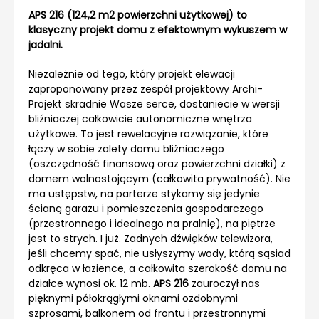
APS 216 (124,2 m2 powierzchni użytkowej) to
klasyczny projekt domu z efektownym wykuszem w
jadalni.
Niezależnie od tego, który projekt elewacji
zaproponowany przez zespół projektowy Archi-
Projekt skradnie Wasze serce, dostaniecie w wersji
bliźniaczej całkowicie autonomiczne wnętrza
użytkowe. To jest rewelacyjne rozwiązanie, które
łączy w sobie zalety domu bliźniaczego
(oszczędność finansową oraz powierzchni działki) z
domem wolnostojącym (całkowita prywatność). Nie
ma ustępstw, na parterze stykamy się jedynie
ścianą garażu i pomieszczenia gospodarczego
(przestronnego i idealnego na pralnię), na piętrze
jest to strych. I już. Żadnych dźwięków telewizora,
jeśli chcemy spać, nie usłyszymy wody, którą sąsiad
odkręca w łazience, a całkowita szerokość domu na
działce wynosi ok. 12 mb.
APS 216
zauroczył nas
pięknymi półokrągłymi oknami ozdobnymi
szprosami, balkonem od frontu i przestronnymi