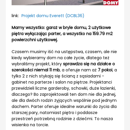
link:
Projekt domu Everett (DCBL36)
Mamy wszystko: garaż w bryle domu, 2 użytkowe
piętra wyłączając parter, a wszystko na 159.79 m2
powierzchni użytkowej.
Czasem musimy iść na ustępstwa, czasem, ale nie
kiedy wybieramy dom na całe życie, dlatego też
wybraliśmy projekt, który
sprawdza się na działce o
szerokości niemal 11 mb
, a oferuje nam aż
7 pokoi
, a
tylko 2 z nich stykają się ścianą z sąsiadami -
gabinet na parterze i salon na piętrze. Projektanci
przewidzieli liczne garderoby, schowki, duże łazienki,
dlaczego? Bo zaprojektowali ten dom nie dla jednej,
ale dla dwóch rodzin żyjących wspólnie pod jednym
dachem. Parter oferuje idealne warunki do życia dla
starszej pary, natomiast piętro i poddasze
przestrzeń potrzebną rodzinie z dziećmi. To nasza
wisienka na torcie.