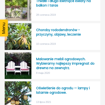
Trwałe i długo kwitnące kwiaty na
balkon i taras
28 czerwca 2019
Choroby rododendronów -
przyczyny, objawy, leczenie
10 czerwca 2019
Malowanie mebli ogrodowych.
Wybieramy najlepszy impregnat do
drewna na zewnątrz.
8 maja 2020
Oświetlenie do ogrodu — lampy i
latarnie ogrodowe.
13 lipca 2021