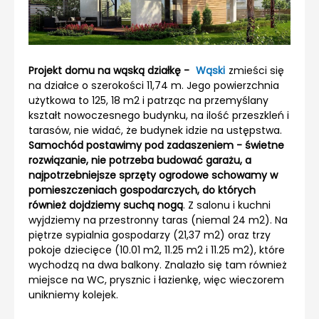
Projekt domu na wąską działkę -
Wąski
zmieści się
na działce o szerokości 11,74 m. Jego powierzchnia
użytkowa to 125, 18 m2 i patrząc na przemyślany
kształt nowoczesnego budynku, na ilość przeszkleń i
tarasów, nie widać, że budynek idzie na ustępstwa.
Samochód postawimy pod zadaszeniem - świetne
rozwiązanie, nie potrzeba budować garażu, a
najpotrzebniejsze sprzęty ogrodowe schowamy w
pomieszczeniach gospodarczych, do których
również dojdziemy suchą nogą
. Z salonu i kuchni
wyjdziemy na przestronny taras (niemal 24 m2). Na
piętrze sypialnia gospodarzy (21,37 m2) oraz trzy
pokoje dziecięce (10.01 m2, 11.25 m2 i 11.25 m2), które
wychodzą na dwa balkony. Znalazło się tam również
miejsce na WC, prysznic i łazienkę, więc wieczorem
unikniemy kolejek.