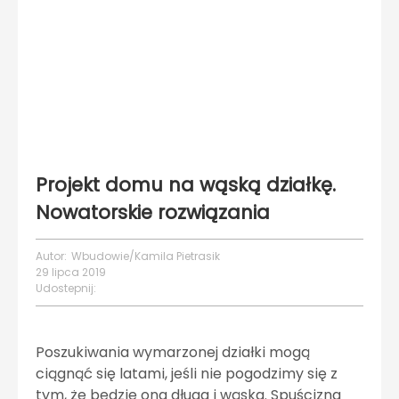
Projekt domu na wąską działkę.
Nowatorskie rozwiązania
Autor:
Wbudowie/Kamila Pietrasik
29 lipca 2019
Udostepnij:
Poszukiwania wymarzonej działki mogą
ciągnąć się latami, jeśli nie pogodzimy się z
tym, że będzie ona długa i wąska. Spuścizna