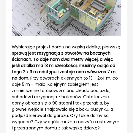
Wybierając projekt domu na wąską działkę, pierwszą
sprawą jest
rezygnacja z otworów na bocznych
ścianach. To daje nam dwa metry więcej, a więc
jeśli działka ma 13 m szerokości, musimy odjąć od
tego 2 x 3 m odstępu i zostaje nam wówczas 7 m
na dom.
Przy otworach okiennych to 13 - 2x4 m, co
daje 5 m - mało. Kolejnym zabiegiem jest
zmniejszenie tarasów, zmiana układu podjazdu,
schodów i rezygnacja z balkonów. Ostatecznie
domy obraca się o 90 stopni i tak przerabia, by
główne wejście znajdowało się z boku budynku, a
podjazd kierował do garażu. Czy takie domy są
wygodne? Czy w ogóle można marzyć o ustawnym
i przestronnym domu z tak wąską działką?