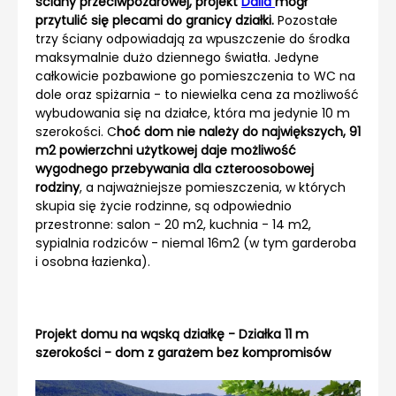
ściany przeciwpożarowej, projekt
Dalia
mógł
przytulić się plecami do granicy działki.
Pozostałe
trzy ściany odpowiadają za wpuszczenie do środka
maksymalnie dużo dziennego światła. Jedyne
całkowicie pozbawione go pomieszczenia to WC na
dole oraz spiżarnia - to niewielka cena za możliwość
wybudowania się na działce, która ma jedynie 10 m
szerokości. C
hoć dom nie należy do największych, 91
m2 powierzchni użytkowej daje możliwość
wygodnego przebywania dla czteroosobowej
rodziny
, a najważniejsze pomieszczenia, w których
skupia się życie rodzinne, są odpowiednio
przestronne: salon - 20 m2, kuchnia - 14 m2,
sypialnia rodziców - niemal 16m2 (w tym garderoba
i osobna łazienka).
Projekt domu na wąską działkę - Działka 11 m
szerokości - dom z garażem bez kompromisów