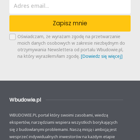
Zapisz mnie
Oświadczam, że wyrażam zgodę na przetwarzanie
moich danych osobowych w zakresie niezbędnym do
otrzymywania Newslettera od portalu Wbudowie.pl,
na który wyraziłem/łam zgodę.
[Dowiedz się więcej]
Wbudowie.pl
WBUDOWIE.PL portal który swoimi zasobami, wiedzą
ekspertów, narzędziami wspiera wszystkich borykających
się z budowlanymi problemami. Naszą misją i ambicją jest
wesprzeć indywidualnych inwestorów na każdym etapie