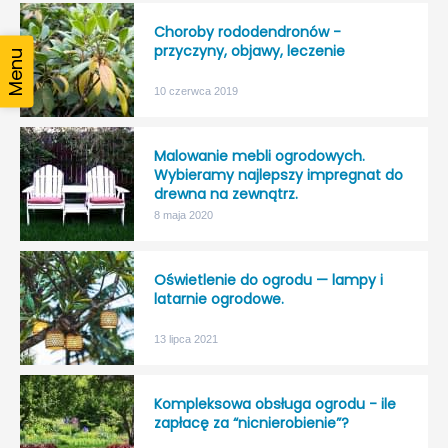
Choroby rododendronów -
przyczyny, objawy, leczenie
10 czerwca 2019
Malowanie mebli ogrodowych.
Wybieramy najlepszy impregnat do
drewna na zewnątrz.
8 maja 2020
Oświetlenie do ogrodu — lampy i
latarnie ogrodowe.
13 lipca 2021
Kompleksowa obsługa ogrodu - ile
zapłacę za “nicnierobienie”?