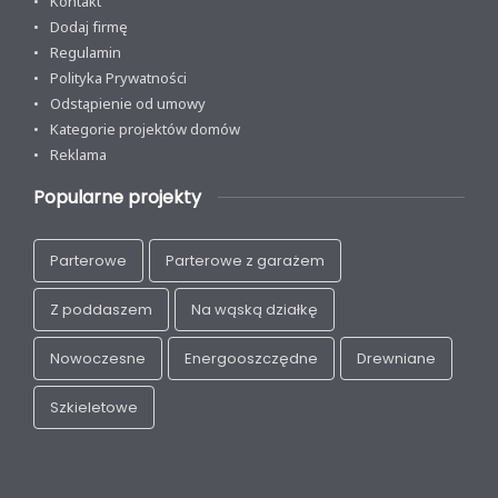
Kontakt
Dodaj firmę
Regulamin
Polityka Prywatności
Odstąpienie od umowy
Kategorie projektów domów
Reklama
Popularne projekty
Parterowe
Parterowe z garażem
Z poddaszem
Na wąską działkę
Nowoczesne
Energooszczędne
Drewniane
Szkieletowe