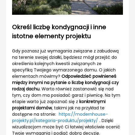
Określ liczbę kondygnacji i inne
istotne elementy projektu
Gdy poznasz już wymagania związane z zabudową
na terenie swojej działki, będziesz mógł przejść do
określenia kolejnych kwestii związanych ze
specyfiką Twojego wymarzonego domu. O jakich
elementach mówimy?
Odpowiedzieć powinieneś
między innymi na pytanie o liczbę kondygnacji czy
rodzaj dachu
. Warto również zastanowić się nad
tym, czy dom ma posiadać garaż i piwnicę. Na tym
etapie warto już zapoznać się z
konkretnymi
projektami domów
, takimi jak na przykład te
dostępne na stronie:
https://modernhouse-
projekty.pl/kategoria-produktu/projekty/
. Dzięki
wizualizacjom może być Ci łatwiej właściwie ocenić
Twoje wymagania i podjąć dobrą decyzję.