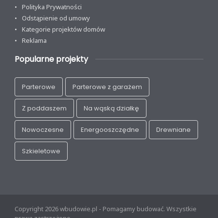
Polityka Prywatności
Odstąpienie od umowy
Kategorie projektów domów
Reklama
Popularne projekty
Parterowe
Parterowe z garażem
Z poddaszem
Na wąską działkę
Nowoczesne
Energooszczędne
Drewniane
Szkieletowe
Copyright 2026 wbudowie.pl - Pomagamy budować. Wszystkie