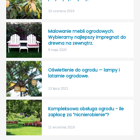
10 czerwca 2019
Malowanie mebli ogrodowych.
Wybieramy najlepszy impregnat do
drewna na zewnątrz.
8 maja 2020
Oświetlenie do ogrodu — lampy i
latarnie ogrodowe.
13 lipca 2021
Kompleksowa obsługa ogrodu - ile
zapłacę za “nicnierobienie”?
11 września 2019