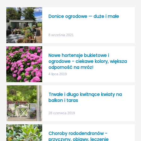
Donice ogrodowe — duże i małe
8 września 2021
Nowe hortensje bukietowe i
ogrodowe - ciekawe kolory, większa
odporność na mróz!
4 lipca 2019
Trwałe i długo kwitnące kwiaty na
balkon i taras
28 czerwca 2019
Choroby rododendronów -
przyczyny, objawy, leczenie