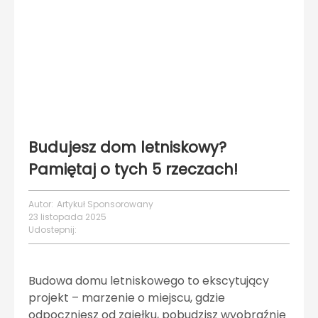
Budujesz dom letniskowy?
Pamiętaj o tych 5 rzeczach!
Autor:
Artykuł Sponsorowany
23 listopada 2025
Udostepnij:
Budowa domu letniskowego to ekscytujący
projekt – marzenie o miejscu, gdzie
odpoczniesz od zgiełku, pobudzisz wyobraźnię