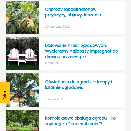
Choroby rododendronów -
przyczyny, objawy, leczenie
10 czerwca 2019
Malowanie mebli ogrodowych.
Wybieramy najlepszy impregnat do
drewna na zewnątrz.
8 maja 2020
Oświetlenie do ogrodu — lampy i
latarnie ogrodowe.
13 lipca 2021
Kompleksowa obsługa ogrodu - ile
zapłacę za “nicnierobienie”?