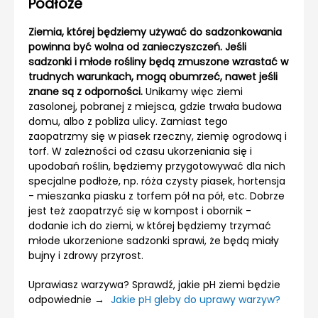
Podłoże
Ziemia, której będziemy używać do sadzonkowania
powinna być wolna od zanieczyszczeń. Jeśli
sadzonki i młode rośliny będą zmuszone wzrastać w
trudnych warunkach, mogą obumrzeć, nawet jeśli
znane są z odporności.
Unikamy więc ziemi
zasolonej, pobranej z miejsca, gdzie trwała budowa
domu, albo z pobliża ulicy. Zamiast tego
zaopatrzmy się w piasek rzeczny, ziemię ogrodową i
torf. W zależności od czasu ukorzeniania się i
upodobań roślin, będziemy przygotowywać dla nich
specjalne podłoże, np. róża czysty piasek, hortensja
- mieszanka piasku z torfem pół na pół, etc. Dobrze
jest też zaopatrzyć się w kompost i obornik -
dodanie ich do ziemi, w której będziemy trzymać
młode ukorzenione sadzonki sprawi, że będą miały
bujny i zdrowy przyrost.
Uprawiasz warzywa? Sprawdź, jakie pH ziemi będzie
odpowiednie →
Jakie pH gleby do uprawy warzyw?