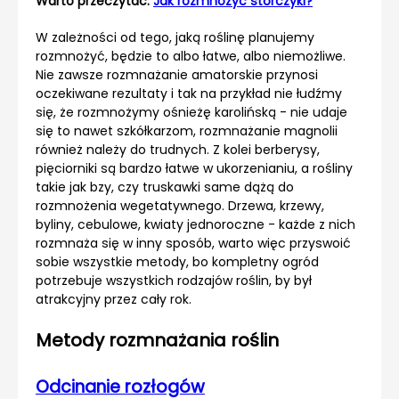
Warto przeczytać:
Jak rozmnożyć storczyki?
W zależności od tego, jaką roślinę planujemy
rozmnożyć, będzie to albo łatwe, albo niemożliwe.
Nie zawsze rozmnażanie amatorskie przynosi
oczekiwane rezultaty i tak na przykład nie łudźmy
się, że rozmnożymy ośnieżę karolińską - nie udaje
się to nawet szkółkarzom, rozmnażanie magnolii
również należy do trudnych. Z kolei berberysy,
pięciorniki są bardzo łatwe w ukorzenianiu, a rośliny
takie jak bzy, czy truskawki same dążą do
rozmnożenia wegetatywnego. Drzewa, krzewy,
byliny, cebulowe, kwiaty jednoroczne - każde z nich
rozmnaża się w inny sposób, warto więc przyswoić
sobie wszystkie metody, bo kompletny ogród
potrzebuje wszystkich rodzajów roślin, by był
atrakcyjny przez cały rok.
Metody rozmnażania roślin
Odcinanie rozłogów