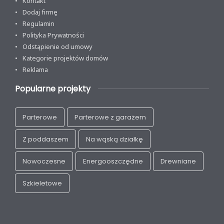
Kontakt
Dodaj firmę
Regulamin
Polityka Prywatności
Odstąpienie od umowy
Kategorie projektów domów
Reklama
Popularne projekty
Parterowe
Parterowe z garażem
Z poddaszem
Na wąską działkę
Nowoczesne
Energooszczędne
Drewniane
Szkieletowe