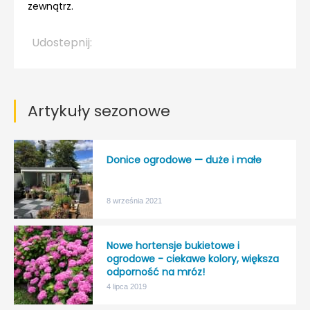
zewnątrz.
Udostepnij:
Artykuły sezonowe
Donice ogrodowe — duże i małe
8 września 2021
Nowe hortensje bukietowe i
ogrodowe - ciekawe kolory, większa
odporność na mróz!
4 lipca 2019