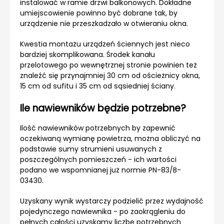
instalować w ramie drzwi balkonowych. Dokładne
umiejscowienie powinno być dobrane tak, by
urządzenie nie przeszkadzało w otwieraniu okna.
Kwestia montażu urządzeń ściennych jest nieco
bardziej skomplikowana. Środek kanału
przelotowego po wewnętrznej stronie powinien też
znaleźć się przynajmniej 30 cm od ościeżnicy okna,
15 cm od sufitu i 35 cm od sąsiedniej ściany.
Ile nawiewników będzie potrzebne?
Ilość nawiewników potrzebnych by zapewnić
oczekiwaną wymianę powietrza, można obliczyć na
podstawie sumy strumieni usuwanych z
poszczególnych pomieszczeń - ich wartości
podano we wspomnianej już normie PN-83/B-
03430.
Uzyskany wynik wystarczy podzielić przez wydajność
pojedynczego nawiewnika - po zaokrągleniu do
pełnych całości uzyskamy liczbę potrzebnych