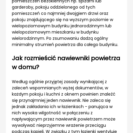
pomieszczeń bezokiennych np. spiżarni lub
garderoby, pokoju oddzielonego od tych
pomieszczeń co najmniej dwojgiem drzwi oraz
pokoju znajdującego się na wyższym poziomie w
wielopoziomowym budynku jednorodzinnym lub
wielopoziomowym mieszkaniu w budynku
wielorodzinnym. Po zsumowaniu dadzą ogólny
minimalny strumień powietrza dla całego budynku.
Jak rozmieścić nawiewniki powietrza
w domu?
Według ogólnie przyjętej zasady wynikającej z
zaleceń wspomnianych wyżej dokumentów, w
każdym pokoju i kuchni z oknem powinien znaleźć
się przynajmniej jeden nawiewnik. Nie zaleca się
jednak zakładania ich w łazienkach - panująca w
nich wysoka wilgotność w połączeniu z
napływającym przez nawiewnik powietrzem może
wywoływać nieprzyjemne wrażenie przeciągu
podczas kąpieli. W związku z tym łazienki wentyluje