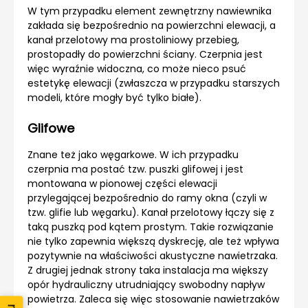
W tym przypadku element zewnętrzny nawiewnika
zakłada się bezpośrednio na powierzchni elewacji, a
kanał przelotowy ma prostoliniowy przebieg,
prostopadły do powierzchni ściany. Czerpnia jest
więc wyraźnie widoczna, co może nieco psuć
estetykę elewacji (zwłaszcza w przypadku starszych
modeli, które mogły być tylko białe).
Glifowe
Znane też jako węgarkowe. W ich przypadku
czerpnia ma postać tzw. puszki glifowej i jest
montowana w pionowej części elewacji
przylegającej bezpośrednio do ramy okna (czyli w
tzw. glifie lub węgarku). Kanał przelotowy łączy się z
taką puszką pod kątem prostym. Takie rozwiązanie
nie tylko zapewnia większą dyskrecję, ale też wpływa
pozytywnie na właściwości akustyczne nawietrzaka.
Z drugiej jednak strony taka instalacja ma większy
opór hydrauliczny utrudniający swobodny napływ
powietrza. Zaleca się więc stosowanie nawietrzaków