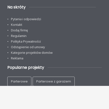
Na skróty
Pytania i odpowiedzi
Kontakt
Dodaj firmę
Regulamin
Polityka Prywatności
Odstąpienie od umowy
Kategorie projektów domów
Reklama
Popularne projekty
Parterowe
Parterowe z garażem
Z poddaszem
Na wąską działkę
Nowoczesne
Energooszczędne
Drewniane