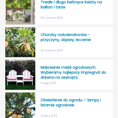
Trwałe i długo kwitnące kwiaty na
balkon i taras
28 czerwca 2019
Choroby rododendronów -
przyczyny, objawy, leczenie
10 czerwca 2019
Malowanie mebli ogrodowych.
Wybieramy najlepszy impregnat do
drewna na zewnątrz.
8 maja 2020
Oświetlenie do ogrodu — lampy i
latarnie ogrodowe.
13 lipca 2021