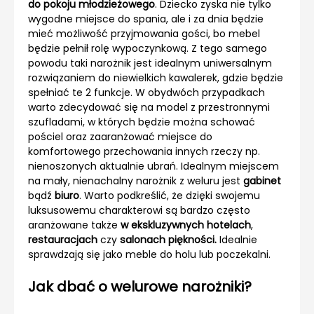
do pokoju młodzieżowego
. Dziecko zyska nie tylko
wygodne miejsce do spania, ale i za dnia będzie
mieć możliwość przyjmowania gości, bo mebel
będzie pełnił rolę wypoczynkową. Z tego samego
powodu taki narożnik jest idealnym uniwersalnym
rozwiązaniem do niewielkich kawalerek, gdzie będzie
spełniać te 2 funkcje. W obydwóch przypadkach
warto zdecydować się na model z przestronnymi
szufladami, w których będzie można schować
pościel oraz zaaranżować miejsce do
komfortowego przechowania innych rzeczy np.
nienoszonych aktualnie ubrań. Idealnym miejscem
na mały, nienachalny narożnik z weluru jest
gabinet
bądź
biuro
. Warto podkreślić, że dzięki swojemu
luksusowemu charakterowi są bardzo często
aranżowane także
w ekskluzywnych hotelach
,
restauracjach
czy
salonach piękności.
Idealnie
sprawdzają się jako meble do holu lub poczekalni.
Jak dbać o welurowe narożniki?