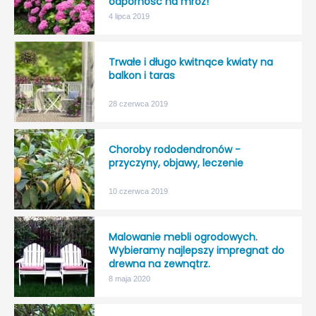
odporność na mróz!
4 lipca 2019
Trwałe i długo kwitnące kwiaty na
balkon i taras
28 czerwca 2019
Choroby rododendronów -
przyczyny, objawy, leczenie
10 czerwca 2019
Malowanie mebli ogrodowych.
Wybieramy najlepszy impregnat do
drewna na zewnątrz.
8 maja 2020