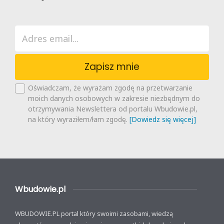
Zapisz mnie
Oświadczam, że wyrażam zgodę na przetwarzanie
moich danych osobowych w zakresie niezbędnym do
otrzymywania Newslettera od portalu Wbudowie.pl,
na który wyraziłem/łam zgodę.
[Dowiedz się więcej]
Wbudowie.pl
WBUDOWIE.PL portal który swoimi zasobami, wiedzą