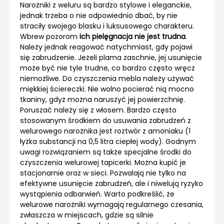
Narożniki z weluru są bardzo stylowe i eleganckie,
jednak trzeba o nie odpowiednio dbać, by nie
straciły swojego blasku i luksusowego charakteru.
Wbrew pozorom
ich pielęgnacja nie jest trudna
.
Należy jednak reagować natychmiast, gdy pojawi
się zabrudzenie. Jeżeli plama zaschnie, jej usunięcie
może być nie tyle trudne, co bardzo często wręcz
niemożliwe. Do czyszczenia mebla należy używać
miękkiej ściereczki. Nie wolno pocierać nią mocno
tkaniny, gdyż można naruszyć jej powierzchnię.
Poruszać należy się z włosem. Bardzo często
stosowanym środkiem do usuwania zabrudzeń z
welurowego narożnika jest roztwór z amoniaku (1
łyżka substancji na 0,5 litra ciepłej wody). Godnym
uwagi rozwiązaniem są także specjalne środki do
czyszczenia welurowej tapicerki. Można kupić je
stacjonarnie oraz w sieci. Pozwalają nie tylko na
efektywne usunięcie zabrudzeń, ale i niwelują ryzyko
wystąpienia odbarwień. Warto podkreślić, że
welurowe narożniki wymagają regularnego czesania,
zwłaszcza w miejscach, gdzie są silnie