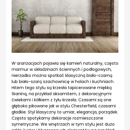
W aranżacjach pojawia się kamień naturalny, często
marmur w okładzinach ściennych i podłogowych,
nierzadko można spotkać klasyczną biało-czarną
lub biało-szarą szachownicę w holach i kuchniach.
Hitem tego stylu są krzesła tapicerowane miękką
tkaniną, na przykład aksamitem, z dekoracyjnymi
ćwiekami i kółkiem z tyłu krzesła. Czasami są one
głęboko pikowane jak w stylu Chesterfield, czasami
gładkie. Styl klasyczny to umiar, elegancja, porządek.
Często spotykamy dekoracje rozmieszczone
symetryczne. We wnętrzach w tym stylu jest dużo