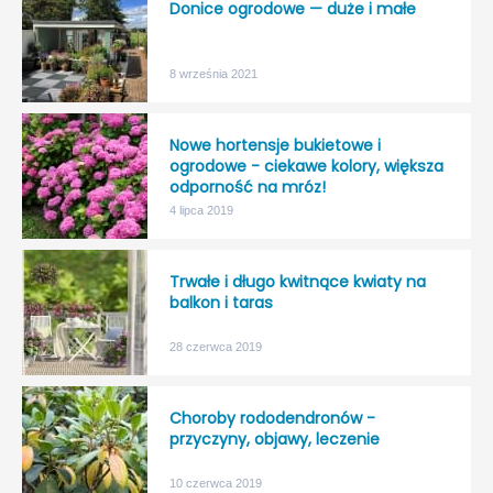
Donice ogrodowe — duże i małe
8 września 2021
Nowe hortensje bukietowe i
ogrodowe - ciekawe kolory, większa
odporność na mróz!
4 lipca 2019
Trwałe i długo kwitnące kwiaty na
balkon i taras
28 czerwca 2019
Choroby rododendronów -
przyczyny, objawy, leczenie
10 czerwca 2019