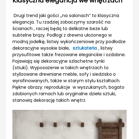
Klasyczna elegancja we wnętrzach
Drugi trend jaki gości „na salonach” to klasyczna
elegancja. Tu rzadziej zobaczymy szarość na
ścianach , raczej będą to delikatne beże lub
subtelne brązy. Podłogi z drewna ułożonego w
modną jodełkę, listwy wykończeniowe przy podłodze
dekoracyjne wysokie białe,
sztukateria
, listwy
przysufitowe także frezowane eleganckie i ozdobne.
Pojawiają się dekoracyjne szlachetne tynki
(stiuki).
Wyposażenie
w takich wnętrzach to
stylizowane drewniane meble, sofy i siedziska o
wyrafinowanych, także w starym stylu kształtach.
Piękne obrazy: reprodukcje w wyszukanych, bogato
zdobionych ramach lub oryginalne dzieła sztuki,
stanowią dekorację takich wnętrz.