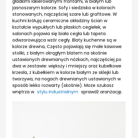
gładkimi lakierowanymi frontami, w białym lub
jasnoszarym kolorze. Sofy i siedziska w kolorach
stonowanych, najczęściej szare lub grafitowe. W
kuchni królują ceramiczne okładziny ścian w
kształcie wypukłych lub płaskich cegiełek, w
salonach pojawia się biała cegła lub tapeta
odwzorowująca wzór cegły. Blaty kuchenne są w
kolorze drewna, Często pojawiają się małe kawowe
stoliki, z białym okrągłym blatem na skośnie
ustawionych drewnianych nóżkach, najczęściej po
dwa w zestawie: większy i mniejszy oraz kubełkowe
krzesła, z kubełkiem w kolorze białym ze sklejki lub
tworzywa, na nogach drewnianych ustawionych w
sposób lekko rozwarty (skośnie). Może szukasz
wnętrza w
stylu industrialnym
sprawdź aranżację.