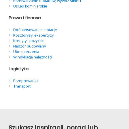
Przetwarzanie odpadów, wywóz śmieci
Usługi kominiarskie
Prawo i finanse
Dofinansowanie i dotacje
Kosztorysy, ekspertyzy
Kredyty i pożyczki
Nadzór budowlany
Ubezpieczenia
Windykacja należności
Logistyka
Przeprowadzki
Transport
Szukasz inspiracji, porad lub