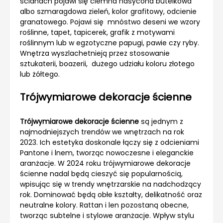
ścianach pojawi się ciemna nasycona butelkowa
albo szmaragdowa zieleń, kolor grafitowy, odcienie
granatowego. Pojawi się mnóstwo deseni we wzory
roślinne, tapet, tapicerek, grafik z motywami
roślinnym lub w egzotyczne papugi, pawie czy ryby.
Wnętrza wyszlachetnieją przez stosowanie
sztukaterii, boazerii, dużego udziału koloru złotego
lub żółtego.
Trójwymiarowe dekoracje ścienne
Trójwymiarowe dekoracje ścienne
są jednym z
najmodniejszych trendów we wnętrzach na rok
2023. Ich estetyka doskonale łączy się z odcieniami
Pantone i lnem, tworząc nowoczesne i eleganckie
aranżacje. W 2024 roku trójwymiarowe dekoracje
ścienne nadal będą cieszyć się popularnością,
wpisując się w trendy wnętrzarskie na nadchodzący
rok. Dominować będą obłe kształty, delikatność oraz
neutralne kolory. Rattan i len pozostaną obecne,
tworząc subtelne i stylowe aranżacje. Wpływ stylu