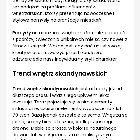
trendy ze świata mody, designu czy sztuki. Warto
też podążać za profilami influencerów
wnętrzarskich, którzy prezentują nowoczesne i
stylowe pomysły na aranżację mieszkań.
Pomysły
na aranżację wnętrz można także czerpać
z podróży, zwiedzania unikalnych miejsc czy nawet z
filmów i książek. Ważne jest, aby dać upust swojej
kreatywności i stworzyć przestrzeń, która
odzwierciedla nasz indywidualny styl i charakter.
Trend wnętrz skandynawskich
Trend wnętrz skandynawskich
jest aktualny już od
dłuższego czasu i wraz z jego upływem lekko
ewoluuje. Teraz pojawiają się w nim elementy
industrialne, czasami elementy wyposażenia z lat
70 tych. Baza jednak pozostaje ta sama. Wnętrza są
jasne, ściany białe lub szare, podłogi z jasnego
drewna. Meble są proste, w kolorze naturalnego
drewna lub w połączeniu z minimalistycznymi