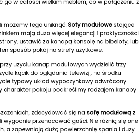
ić go w całości wielkim meblem, co w połączeniu z
śli możemy tego uniknąć.
Sofy modułowe
stojące
inkiem mają dużo więcej elegancji i praktyczności
trony, ustawić za kanapą konsolę na bibeloty, lub
w ten sposób pokój na strefy użytkowe.
 przy użyciu kanap modułowych wydzielić trzy
ydle kącik do oglądania telewizji, na środku
krzydle typowy układ wypoczynkowy odwrócony
ny charakter pokoju podkreślimy rodzajem kanapy
eszczeniach, zdecydować się na
sofę modułową z
li wygodnie przenocować gości. Nie różnią się one
 a zapewniają dużą powierzchnię spania i duży