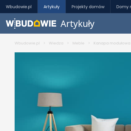
Wbudowie.pl
Artykuły
Projekty domów
Domy 
Artykuły
Wbudowie.pl
>
Wiedza
>
Meble
>
Kanapa modułowa - 