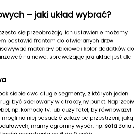
wych – jaki układ wybrać?
często się przeobrażają. Ich ustawienie możemy
tem postawić frontem do otwieranych drzwi
asowywać materiały obiciowe i kolor dodatków d
aranżować na nowo, sprawdzając jaki układ jest dla
wa
k siebie dwa długie segmenty, z których jeden
drugi być skierowany w atrakcyjny punkt. Naprzeci
el, np. komodę tv, lub duży fotel, by równoważył
mogli na niej posadzić zależy od przestrzeni, jaką
modułowych, mamy ogromny wybór, np.
sofa
Bolia 
żliwość posadzenia od 6 do 9 osób.