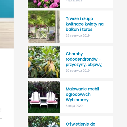
4 lipca 2019
odporność na mróz!
Trwałe i długo
kwitnące kwiaty na
balkon i taras
28 czerwca 2019
Choroby
rododendronów -
przyczyny, objawy,
leczenie
10 czerwca 2019
Malowanie mebli
ogrodowych.
Wybieramy
najlepszy impregnat
8 maja 2020
j:
do drewna na
zewnątrz.
Oświetlenie do