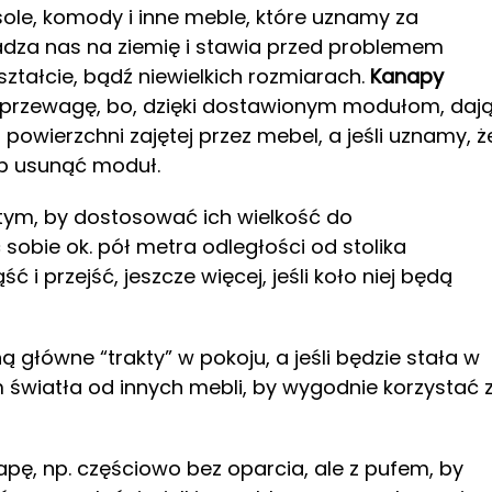
ole, komody i inne meble, które uznamy za
dza nas na ziemię i stawia przed problemem
tałcie, bądź niewielkich rozmiarach.
Kanapy
przewagę, bo, dzięki dostawionym modułom, daj
 powierzchni zajętej przez mebel, a jeśli uznamy, ż
ub usunąć moduł.
tym, by dostosować ich wielkość do
obie ok. pół metra odległości od stolika
ć i przejść, jeszcze więcej, jeśli koło niej będą
 główne “trakty” w pokoju, a jeśli będzie stała w
m światła od innych mebli, by wygodnie korzystać 
apę, np. częściowo bez oparcia, ale z pufem, by