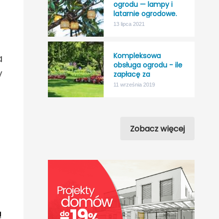
ogrodu — lampy i
latarnie ogrodowe.
13 lipca 2021
Kompleksowa
a
obsługa ogrodu - ile
y
zapłacę za
“nicnierobienie”?
11 września 2019
Zobacz więcej
ą