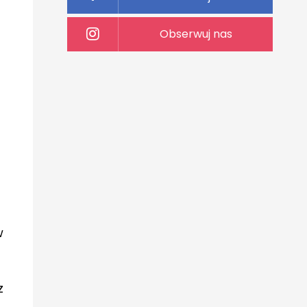
Obserwuj nas
o
w
z