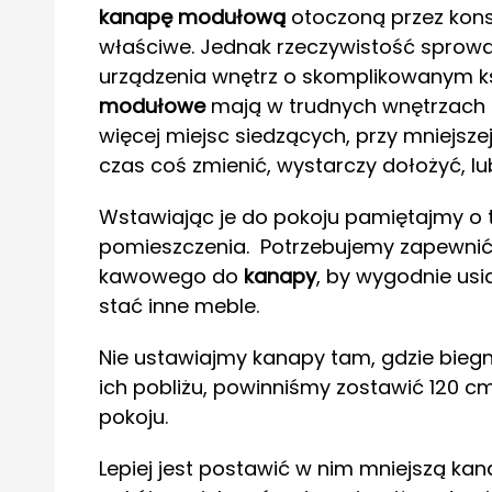
kanapę modułową
otoczoną przez kons
właściwe. Jednak rzeczywistość sprowa
urządzenia wnętrz o skomplikowanym ksz
modułowe
mają w trudnych wnętrzach 
więcej miejsc siedzących, przy mniejszej
czas coś zmienić, wystarczy dołożyć, l
Wstawiając je do pokoju pamiętajmy o 
pomieszczenia. Potrzebujemy zapewnić s
kawowego do
kanapy
, by wygodnie usiąś
stać inne meble.
Nie ustawiajmy kanapy tam, gdzie biegną
ich pobliżu, powinniśmy zostawić 120 c
pokoju.
Lepiej jest postawić w nim mniejszą kan