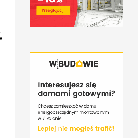
ą
e
z