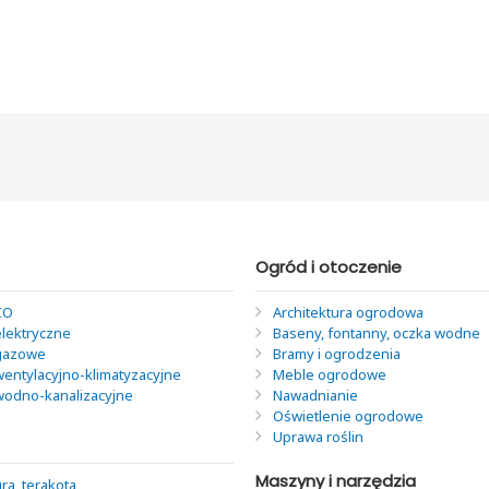
Ogród i otoczenie
CO
Architektura ogrodowa
elektryczne
Baseny, fontanny, oczka wodne
 gazowe
Bramy i ogrodzenia
wentylacyjno-klimatyzacyjne
Meble ogrodowe
 wodno-kanalizacyjne
Nawadnianie
Oświetlenie ogrodowe
Uprawa roślin
Maszyny i narzędzia
ra, terakota