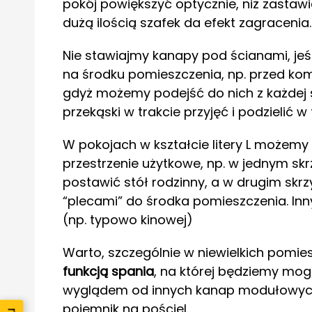
pokój powiększyć optycznie, niż zastaw
dużą ilością szafek da efekt zagracenia.
Nie stawiajmy kanapy pod ścianami, je
na środku pomieszczenia, np. przed kom
gdyż możemy podejść do nich z każdej s
przekąski w trakcie przyjęć i podzielić 
W pokojach w kształcie litery L możemy
przestrzenie użytkowe, np. w jednym skrz
postawić stół rodzinny, a w drugim s
“plecami” do środka pomieszczenia. In
(np. typowo kinowej)
Warto, szczególnie w niewielkich pomi
funkcją spania
, na której będziemy mog
wyglądem od innych kanap modułowych,
pojemnik na pościel.