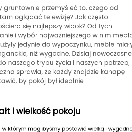
 gruntownie przemyśleć to, czego od
tam oglądać telewizję? Jak często
ściera się najlepszy widok? Od tych
anie i wybór najważniejszego w nim mebl
służyły jedynie do wypoczynku, meble miał
eganckie, niż wygodne. Dzisiaj nowoczesne
o naszego trybu życia i naszych potrzeb,
czna sprawia, że każdy znajdzie kanapę
tawić, by pokój był idealnie
t i wielkość pokoju
j, w którym moglibyśmy postawić wielką i wygodn