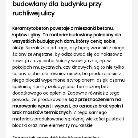
budowlany dla budynku przy
ruchliwej ulicy
Keramzytobeton powstaje z mieszanki betonu,
łupków i gliny. To materiał budowlany polecany dla
wszystkich budujących dom, którzy cenią sobie
ciszę.
Niezależnie od tego, czy będą wznosić z niego
ściany zewnętrzne, by odizolować się od hałasów z
zewnątrz, czy ciche ściany wewnętrzne, np. w
pokojach muzycznych, czy kinowych. Są to nie tylko
ściany ciche, ale również ciepłe, bo produkuje się z
niego bloczki wypełnione styropianem, dzięki czemu
spełniają normy izolacyjności termicznej bez
dodatkowego ocieplenia. Zapewne również z tego
powodu, że produkowane
są z przeznaczeniem na
murowanie wpust i wypust, co oznacza brak spoin i
brak mostków termicznych.
Z tego samego
materiału produkowane są różnej wielkości pustaki i
bloczki oraz inne elementy murarskie.
Zobacz jak sprawdzić jakość materiałów