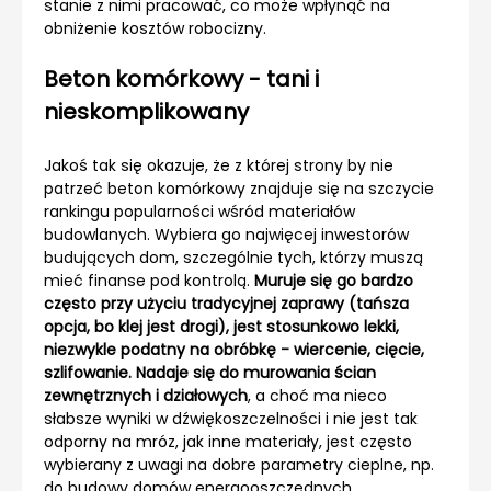
stanie z nimi pracować, co może wpłynąć na
obniżenie kosztów robocizny.
Beton komórkowy - tani i
nieskomplikowany
Jakoś tak się okazuje, że z której strony by nie
patrzeć beton komórkowy znajduje się na szczycie
rankingu popularności wśród materiałów
budowlanych. Wybiera go najwięcej inwestorów
budujących dom, szczególnie tych, którzy muszą
mieć finanse pod kontrolą.
Muruje się go bardzo
często przy użyciu tradycyjnej zaprawy (tańsza
opcja, bo klej jest drogi), jest stosunkowo lekki,
niezwykle podatny na obróbkę - wiercenie, cięcie,
szlifowanie. Nadaje się do murowania ścian
zewnętrznych i działowych
, a choć ma nieco
słabsze wyniki w dźwiękoszczelności i nie jest tak
odporny na mróz, jak inne materiały, jest często
wybierany z uwagi na dobre parametry cieplne, np.
do budowy domów energooszczędnych.