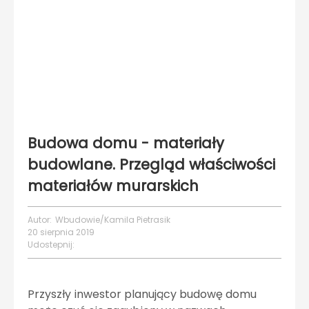
Budowa domu - materiały
budowlane. Przegląd właściwości
materiałów murarskich
Autor:
Wbudowie/Kamila Pietrasik
20 sierpnia 2019
Udostepnij:
Przyszły inwestor planujący budowę domu