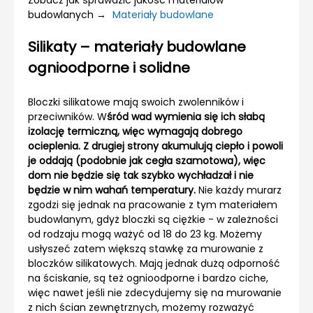
budowlanych →
Materiały budowlane
Silikaty – materiały budowlane
ognioodporne i solidne
Bloczki silikatowe mają swoich zwolenników i
przeciwników. W
śród wad wymienia się ich słabą
izolację termiczną, więc wymagają dobrego
ocieplenia. Z drugiej strony akumulują ciepło i powoli
je oddają (podobnie jak cegła szamotowa), więc
dom nie będzie się tak szybko wychładzał i nie
będzie w nim wahań temperatury.
Nie każdy murarz
zgodzi się jednak na pracowanie z tym materiałem
budowlanym, gdyż bloczki są ciężkie - w zależności
od rodzaju mogą ważyć od 18 do 23 kg. Możemy
usłyszeć zatem większą stawkę za murowanie z
bloczków silikatowych. Mają jednak dużą odporność
na ściskanie, są też ognioodporne i bardzo ciche,
więc nawet jeśli nie zdecydujemy się na murowanie
z nich ścian zewnętrznych, możemy rozważyć