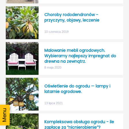
Choroby rododendronów -
przyczyny, objawy, leczenie
10 czerwca 2019
Malowanie mebli ogrodowych.
Wybieramy najlepszy impregnat do
drewna na zewnątrz.
8 maja 2020
Oświetlenie do ogrodu — lampy i
latarnie ogrodowe.
13 lipca 2021
Kompleksowa obsługa ogrodu - ile
zapłacę za “nicnierobienie”?