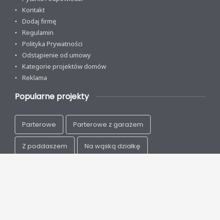
Kontakt
Dodaj firmę
Regulamin
Polityka Prywatności
Odstąpienie od umowy
Kategorie projektów domów
Reklama
Popularne projekty
Parterowe
Parterowe z garażem
Z poddaszem
Na wąską działkę
Nowoczesne
Energooszczędne
Drewniane
Szkieletowe