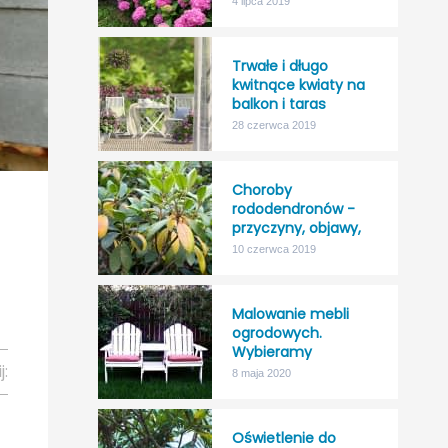
4 lipca 2019
odporność na mróz!
Trwałe i długo
kwitnące kwiaty na
balkon i taras
28 czerwca 2019
Choroby
rododendronów -
przyczyny, objawy,
leczenie
10 czerwca 2019
Malowanie mebli
ogrodowych.
Wybieramy
j:
najlepszy impregnat
8 maja 2020
do drewna na
zewnątrz.
Oświetlenie do