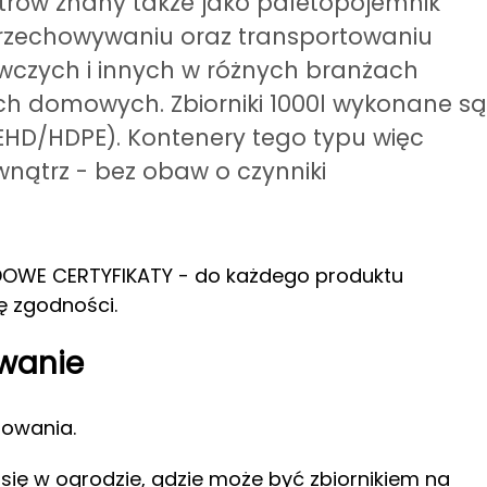
itrów znany także jako paletopojemnik
przechowywaniu oraz transportowaniu
wczych i innych w różnych branżach
h domowych. Zbiorniki 1000l wykonane są
PEHD/HDPE). Kontenery tego typu więc
ątrz - bez obaw o czynniki
OWE CERTYFIKATY - do każdego produktu
ę zgodności.
owanie
sowania.
 się w ogrodzie, gdzie może być zbiornikiem na