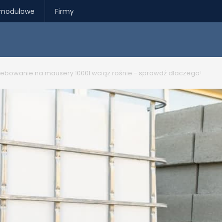
modułowe
Firmy
ebowanie na mausery 1000l wciąż rośnie - sprawdź dlaczego!