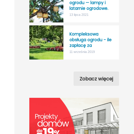
ogrodu — lampy i
latarnie ogrodowe.
13 lipca 2021
Kompleksowa
obsługa ogrodu - ile
zapłacę za
“nicnierobienie”?
11 września 2019
Zobacz więcej