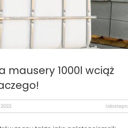
a mausery 1000l wciąż
laczego!
a 2022
Udostepni