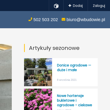
Dodaj
Zaloguj
502 503 202
biuro@wbudowie.pl
Artykuły sezonowe
Donice ogrodowe —
duże i małe
8 września 2021
Nowe hortensje
bukietowe i
ogrodowe - ciekawe
kolory, większa