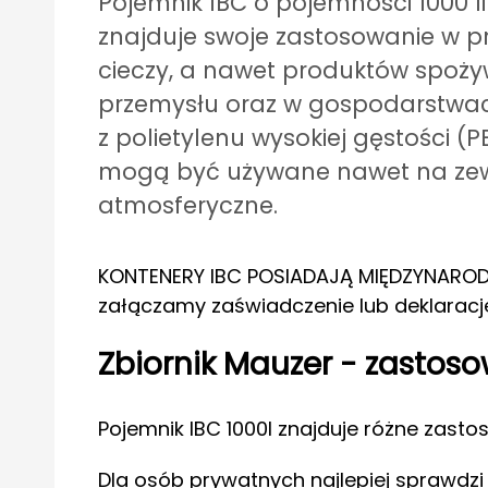
Pojemnik IBC o pojemności 1000 l
znajduje swoje zastosowanie w 
cieczy, a nawet produktów spoży
przemysłu oraz w gospodarstwac
z polietylenu wysokiej gęstości (
mogą być używane nawet na zewn
atmosferyczne.
KONTENERY IBC POSIADAJĄ MIĘDZYNAROD
załączamy zaświadczenie lub deklaracj
Zbiornik Mauzer - zastos
Pojemnik IBC 1000l znajduje różne zasto
Dla osób prywatnych najlepiej sprawdzi