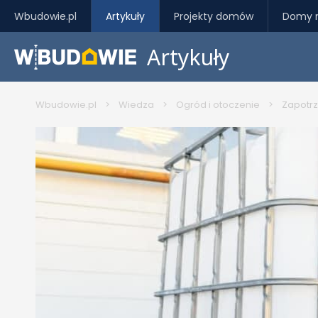
Wbudowie.pl
Artykuły
Projekty domów
Domy 
Artykuły
Wbudowie.pl
>
Wiedza
>
Ogród i otoczenie
>
Zapotrz