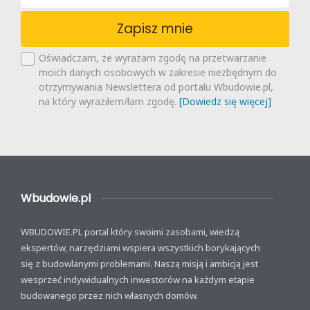
Zapisz mnie
Oświadczam, że wyrażam zgodę na przetwarzanie
moich danych osobowych w zakresie niezbędnym do
otrzymywania Newslettera od portalu Wbudowie.pl,
na który wyraziłem/łam zgodę.
[Dowiedz się więcej]
Wbudowie.pl
WBUDOWIE.PL portal który swoimi zasobami, wiedzą
ekspertów, narzędziami wspiera wszystkich borykających
się z budowlanymi problemami. Naszą misją i ambicją jest
wesprzeć indywidualnych inwestorów na każdym etapie
budowanego przez nich własnych domów.