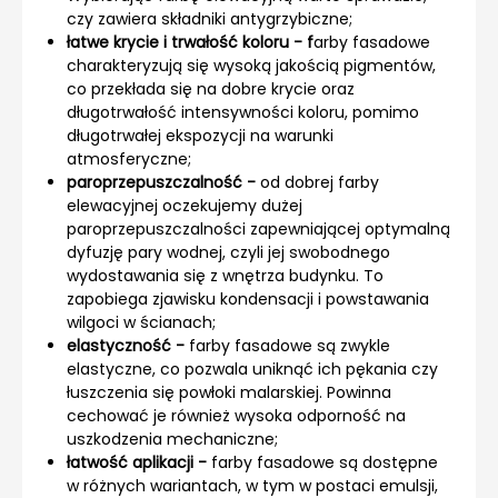
czy zawiera składniki antygrzybiczne;
łatwe krycie i trwałość koloru - f
arby fasadowe
charakteryzują się wysoką jakością pigmentów,
co przekłada się na dobre krycie oraz
długotrwałość intensywności koloru, pomimo
długotrwałej ekspozycji na warunki
atmosferyczne;
paroprzepuszczalność -
od dobrej farby
elewacyjnej oczekujemy dużej
paroprzepuszczalności zapewniającej optymalną
dyfuzję pary wodnej, czyli jej swobodnego
wydostawania się z wnętrza budynku. To
zapobiega zjawisku kondensacji i powstawania
wilgoci w ścianach;
elastyczność -
farby fasadowe są zwykle
elastyczne, co pozwala uniknąć ich pękania czy
łuszczenia się powłoki malarskiej. Powinna
cechować je również wysoka odporność na
uszkodzenia mechaniczne;
łatwość aplikacji -
farby fasadowe są dostępne
w różnych wariantach, w tym w postaci emulsji,