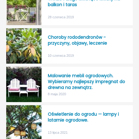
balkon i taras
28 czerwca 2019
Choroby rododendronów -
przyczyny, objawy, leczenie
10 czerwca 2019
Malowanie mebli ogrodowych.
Wybieramy najlepszy impregnat do
drewna na zewnątrz.
8 maja 2020
Oświetlenie do ogrodu — lampy i
latarnie ogrodowe.
13 lipca 2021