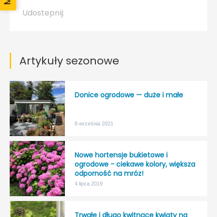
Udostepnij:
Artykuły sezonowe
Donice ogrodowe — duże i małe
8 września 2021
Nowe hortensje bukietowe i
ogrodowe - ciekawe kolory, większa
odporność na mróz!
4 lipca 2019
Trwałe i długo kwitnące kwiaty na