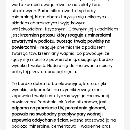
warto zwrócić uwagę również na zalety farb
silikatowych. Farba silikatowa to typ farby
mineralnej, która charakteryzuje się unikalnym
składem chemicznym i wyjątkowymi
właściwościami fizycznymi. Głównym jej składnikiem
jest
krzemian potasu, który reaguje z minerałami
zawartymi w podłożu, tworząc trwałą powłokę na
powierzchni
- reaguje chemicznie z podłożem
tworząc tzw. krzemiany wapnia, co powoduje, że
łączy się mocno z powierzchnią, osiągając bardzo
wysoką trwałość. Nadaje się do malowania ściany
pokrytej przez drobne pęknięcia.
To bardzo dobra farba elewacyjna, która dzięki
wysokiej odporności na czynniki zewnętrzne
zapewnia trwały i estetyczny wygląd malowanej
powierzchni. Podobnie jak farba silikonowa,
jest
odporna na promienie UV, porastanie glonami,
pozwala na swobodny przepływ pary wodnej i
zapewnia oddychanie ścian
. Można stosować ją na
podłoża mineralne, cementowo - wapienne oraz