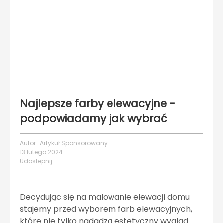
Najlepsze farby elewacyjne -
podpowiadamy jak wybrać
Autor:
Artykuł Sponsorowany
13 lutego 2024
Udostepnij:
Decydując się na malowanie elewacji domu
stajemy przed wyborem farb elewacyjnych,
które nie tylko nadadzą estetyczny wygląd