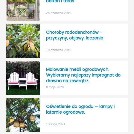
balkon i taras
28 czerwca 2019
Choroby rododendronów -
przyczyny, objawy, leczenie
10 czerwca 2019
Malowanie mebli ogrodowych.
Wybieramy najlepszy impregnat do
drewna na zewnątrz.
8 maja 2020
Oświetlenie do ogrodu — lampy i
latarnie ogrodowe.
13 lipca 2021