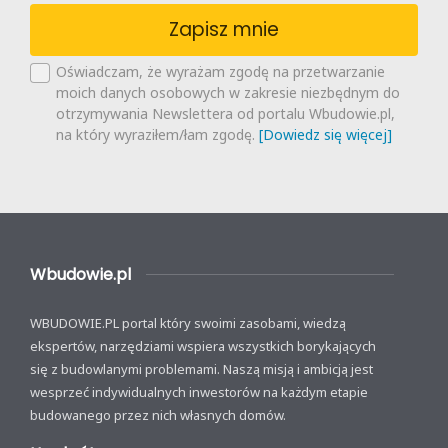
Zapisz mnie
Oświadczam, że wyrażam zgodę na przetwarzanie
moich danych osobowych w zakresie niezbędnym do
otrzymywania Newslettera od portalu Wbudowie.pl,
na który wyraziłem/łam zgodę.
[Dowiedz się więcej]
Wbudowie.pl
WBUDOWIE.PL portal który swoimi zasobami, wiedzą
ekspertów, narzędziami wspiera wszystkich borykających
się z budowlanymi problemami. Naszą misją i ambicją jest
wesprzeć indywidualnych inwestorów na każdym etapie
budowanego przez nich własnych domów.