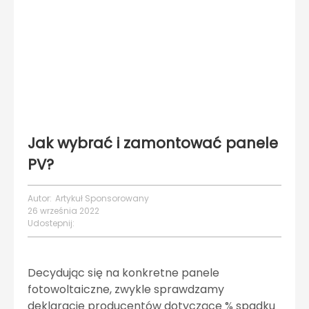
Jak wybrać i zamontować panele
PV?
Autor:
Artykuł Sponsorowany
26 września 2022
Udostepnij:
Decydując się na konkretne panele
fotowoltaiczne, zwykle sprawdzamy
deklaracje producentów dotyczące % spadku