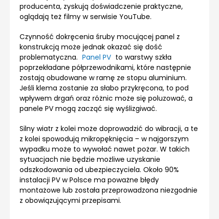
producenta, zyskują doświadczenie praktyczne,
oglądają też filmy w serwisie YouTube.
Czynność dokręcenia śruby mocującej panel z
konstrukcją może jednak okazać się dość
problematyczna.
Panel PV
to warstwy szkła
poprzekładane półprzewodnikami, które następnie
zostają obudowane w ramę ze stopu aluminium.
Jeśli klema zostanie za słabo przykręcona, to pod
wpływem drgań oraz różnic może się poluzować, a
panele PV mogą zacząć się wyślizgiwać.
Silny wiatr z kolei może doprowadzić do wibracji, a te
z kolei spowodują mikropęknięcia – w najgorszym
wypadku może to wywołać nawet pożar. W takich
sytuacjach nie będzie możliwe uzyskanie
odszkodowania od ubezpieczyciela. Około 90%
instalacji PV w Polsce ma poważne błędy
montażowe lub została przeprowadzona niezgodnie
z obowiązującymi przepisami.