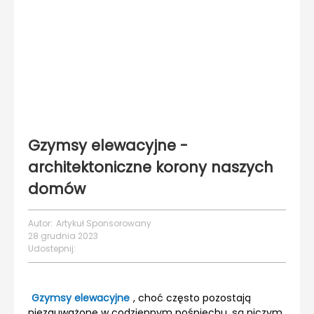
Gzymsy elewacyjne -
architektoniczne korony naszych
domów
Autor:
Artykuł Sponsorowany
28 grudnia 2023
Udostepnij:
Gzymsy elewacyjne
, choć często pozostają
niezauważone w codziennym pośpiechu, są niczym