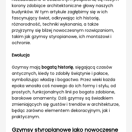
korony zdobiące architektoniczne głowy naszych
budynków. W tym artykule zagłębimy się w ich
fascynujący świat, odkrywając ich historię,
różnorodność, techniki wykonania, a także
przyjrzymy się bliżej nowoczesnym rozwiązaniom,
takim jak gzymsy styropianowe, ich montażowi i
ochronie.
Ewolucja
Gzymsy mają
bogatą historię
, sięgającą czasów
antycznych, kiedy to zdobiły świątynie i pałace,
symbolizując władzę i bogactwo. Przez wieki każda
epoka wnosiła coś nowego do ich formy i stylu, od
prostych, funkcjonalnych linii po bogato zdobione,
barokowe ornamenty. Dziś gzymsy są świadkiem
zmieniających się gustów i trendów w architekturze,
będąc zarówno elementem dekoracyjnym, jak i
praktycznym.
Gzymsy styropianowe jako nowoczesne