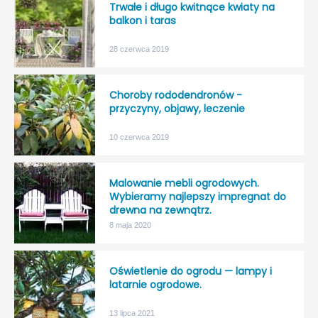
Trwałe i długo kwitnące kwiaty na
balkon i taras
28 czerwca 2019
Choroby rododendronów -
przyczyny, objawy, leczenie
10 czerwca 2019
Malowanie mebli ogrodowych.
Wybieramy najlepszy impregnat do
drewna na zewnątrz.
8 maja 2020
Oświetlenie do ogrodu — lampy i
latarnie ogrodowe.
13 lipca 2021