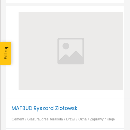
Filtruj
MATBUD Ryszard Złotowski
Cement
Glazura, gres, terakota
Drzwi
Okna
Zaprawy
Kleje
do dociepleń
Styropian
Wełna