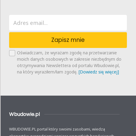
Zapisz mnie
Oświadczam, że wyrażam zgodę na przetwarzanie
moich danych osobowych w zakresie niezbędnym do
otrzymywania Newslettera od portalu Wbudowie.pl,
na który wyraziłem/łam zgodę.
[Dowiedz się więcej]
Wbudowie.pl
WBUDOWIE.PL portal który swoimi zasobami, wiedzą