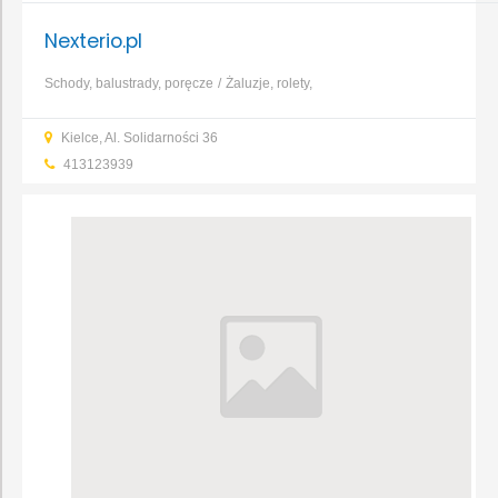
Nexterio.pl
Schody, balustrady, poręcze
Żaluzje, rolety,
markizy
Nawadnianie
Oświetlenie
Kielce, Al. Solidarności 36
ogrodowe
Elektronarzędzia
Maszyny ogrodnicze
Zaprawy
413123939
murarskie
Kolektory słoneczne
...