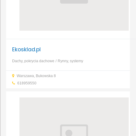
Ekosklad.pl
Dachy, pokrycia dachowe
Rynny, systemy
rynnowe
Cement
Cegły, bloczki, pustaki
Wapno
Zaprawy
Warszawa, Bukowska 8
murarskie
Elektryka i oświetlenie
Fugi, kleje
...
618959550