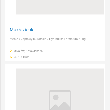
Maxłazienki
Meble
Zaprawy murarskie
Hydraulika i armatura
Fugi,
kleje
Glazura, gres, terakota
Posadzki, wylewki
Farby
Pianki i
Mikołów, Katowicka 97
silikony
...
322161605