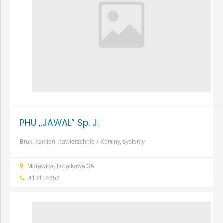
PHU „JAWAL” Sp. J.
Bruk, kamień, nawierzchnie
Kominy, systemy
kominowe
Cement
Stal
Cegły, bloczki, pustaki
Fugi,
Morawica, Działkowa 3A
kleje
Farby
Pianki i silikony
...
413114352