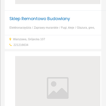
Sklep Remontowo Budowlany
Elektronarzędzia
Zaprawy murarskie
Fugi, kleje
Glazura, gres,
terakota
Posadzki, wylewki
Pianki i silikony
Sucha
Warszawa, Grójecka 107
zabudowa
Tapety
...
221216634