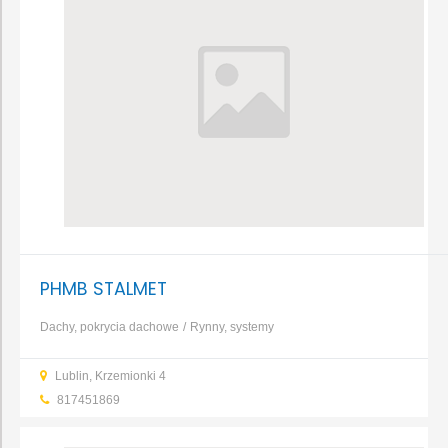
PHMB STALMET
Dachy, pokrycia dachowe
Rynny, systemy
rynnowe
Cement
Prefabrykaty betonowe i żelbetowe
Kolektory
Lublin, Krzemionki 4
słoneczne
Fugi, kleje
Farby
Tynki
...
817451869