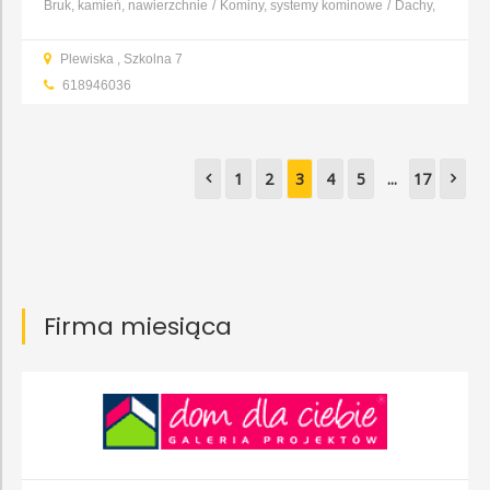
Bruk, kamień, nawierzchnie
Kominy, systemy kominowe
Dachy,
pokrycia dachowe
Cegły, bloczki, pustaki
Fugi, kleje
Glazura,
Plewiska , Szkolna 7
gres, terakota
Tynki
Zaprawy
...
618946036
1
2
3
4
5
...
17
Firma miesiąca