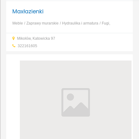
Maxłazienki
Meble
Zaprawy murarskie
Hydraulika i armatura
Fugi,
kleje
Glazura, gres, terakota
Posadzki, wylewki
Farby
Pianki i
Mikołów, Katowicka 97
silikony
...
322161605