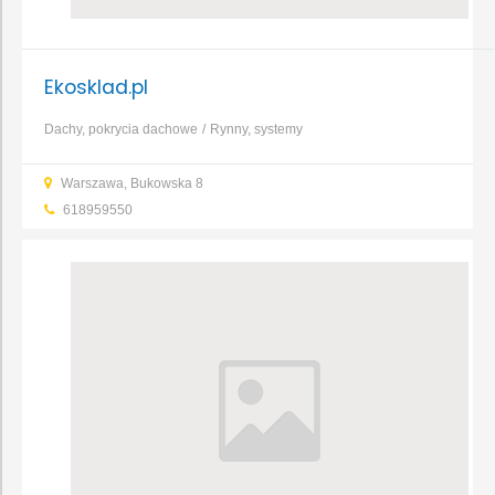
Ekosklad.pl
Dachy, pokrycia dachowe
Rynny, systemy
rynnowe
Cement
Cegły, bloczki, pustaki
Wapno
Zaprawy
Warszawa, Bukowska 8
murarskie
Elektryka i oświetlenie
Fugi, kleje
...
618959550