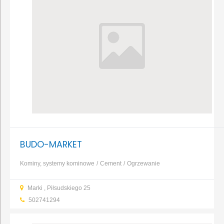
BUDO-MARKET
Kominy, systemy kominowe
Cement
Ogrzewanie
gazowe
Pompy ciepła
Fugi, kleje
Tynki
Zaprawy
Styropian
Marki , Piłsudskiego 25
502741294