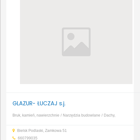
GLAZUR- ŁUCZAJ s.j.
Bruk, kamień, nawierzchnie
Narzędzia budowlane
Dachy,
pokrycia dachowe
Prefabrykaty betonowe i żelbetowe
Cegły,
Bielsk Podlaski, Zamkowa 51
bloczki, pustaki
Fugi, kleje
Glazura, gres, terakota
Drzwi
...
660799035