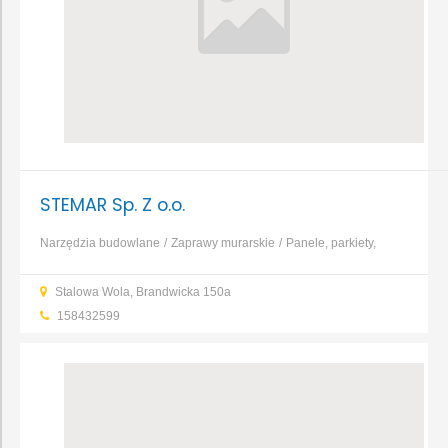
STEMAR Sp. Z o.o.
Narzędzia budowlane
Zaprawy murarskie
Panele, parkiety,
listwy
Farby
Pianki i silikony
Sucha
Stalowa Wola, Brandwicka 150a
zabudowa
Tynki
Zaprawy
158432599