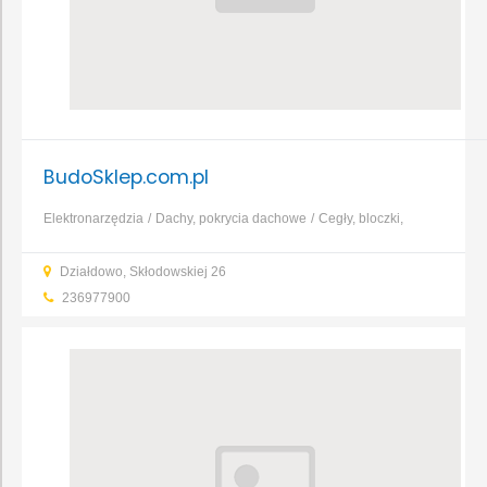
BudoSklep.com.pl
Elektronarzędzia
Dachy, pokrycia dachowe
Cegły, bloczki,
pustaki
Wapno
Zaprawy murarskie
Fugi, kleje
Farby
Pianki i
Działdowo, Skłodowskiej 26
silikony
...
236977900