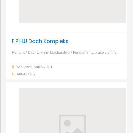
F.P.H.U Dach Kompleks
Remont
Dachy, rynny, blacharstwo
Fundamenty, prace ziemne,
wykopy
Kominy, systemy kominowe
Konstrukcje i
Wieliczka, Sułków 291
zbrojenia
Murarstwo, tynkarstwo
Okna i drzwi
Dom
606427202
murowany
...