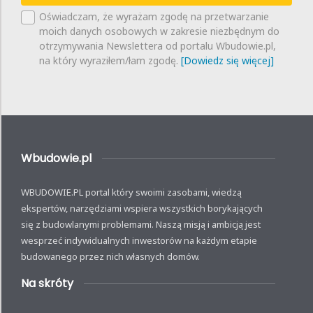
Oświadczam, że wyrażam zgodę na przetwarzanie
moich danych osobowych w zakresie niezbędnym do
otrzymywania Newslettera od portalu Wbudowie.pl,
na który wyraziłem/łam zgodę.
[Dowiedz się więcej]
Wbudowie.pl
WBUDOWIE.PL portal który swoimi zasobami, wiedzą
ekspertów, narzędziami wspiera wszystkich borykających
się z budowlanymi problemami. Naszą misją i ambicją jest
wesprzeć indywidualnych inwestorów na każdym etapie
budowanego przez nich własnych domów.
Na skróty