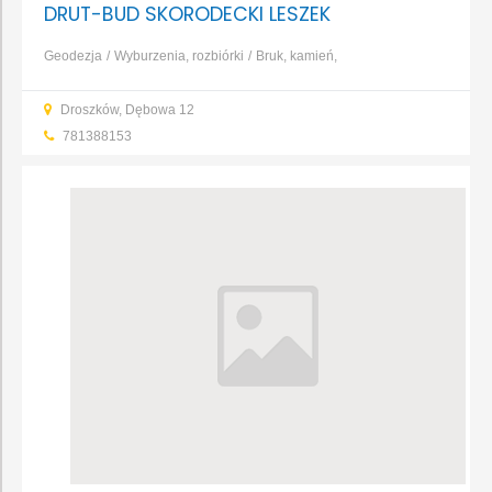
DRUT-BUD SKORODECKI LESZEK
Geodezja
Wyburzenia, rozbiórki
Bruk, kamień,
nawierzchnie
Dachy, rynny, blacharstwo
Fundamenty, prace
Droszków, Dębowa 12
ziemne, wykopy
Konstrukcje i zbrojenia
Murarstwo,
781388153
tynkarstwo
Instalacje gazowe
...