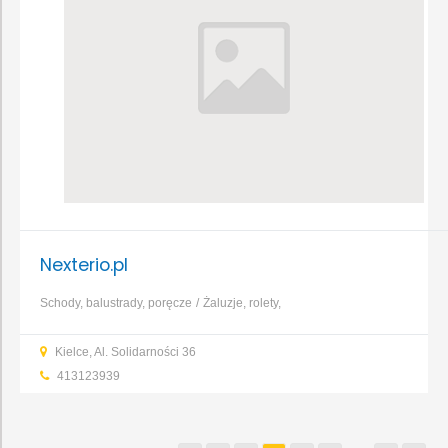
Nexterio.pl
Schody, balustrady, poręcze
Żaluzje, rolety,
markizy
Nawadnianie
Oświetlenie
Kielce, Al. Solidarności 36
ogrodowe
Elektronarzędzia
Maszyny ogrodnicze
Zaprawy
413123939
murarskie
Kolektory słoneczne
...