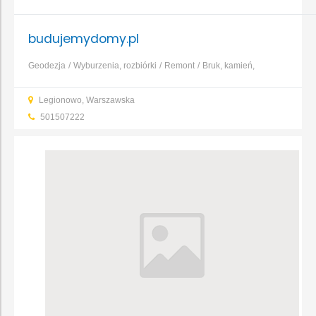
budujemydomy.pl
Geodezja
Wyburzenia, rozbiórki
Remont
Bruk, kamień,
nawierzchnie
Dachy, rynny, blacharstwo
Fundamenty, prace
Legionowo, Warszawska
ziemne, wykopy
Kominy, systemy kominowe
Murarstwo,
501507222
tynkarstwo
...