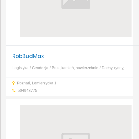
RobBudMax
Logistyka
Geodezja
Bruk, kamień, nawierzchnie
Dachy, rynny,
blacharstwo
Fundamenty, prace ziemne, wykopy
Konstrukcje i
Poznań, Lemierzycka 1
zbrojenia
Murarstwo, tynkarstwo
Bramy i ogrodzenia
...
504948775