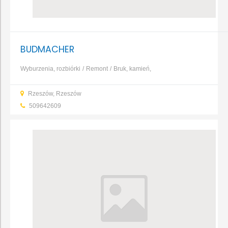
BUDMACHER
Wyburzenia, rozbiórki
Remont
Bruk, kamień,
nawierzchnie
Fundamenty, prace ziemne, wykopy
Kominy,
Rzeszów, Rzeszów
systemy kominowe
Konstrukcje i zbrojenia
Murarstwo,
509642609
tynkarstwo
Okna i drzwi
...