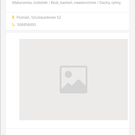
Wyburzenia, rozbiórki
Bruk, kamień, nawierzchnie
Dachy, rynny,
blacharstwo
Fundamenty, prace ziemne, wykopy
Murarstwo,
Poznań, Szczepankowo 52
tynkarstwo
Bramy i ogrodzenia
Wynajem sprzętu
Kredyty i
506856491
pożyczki
...