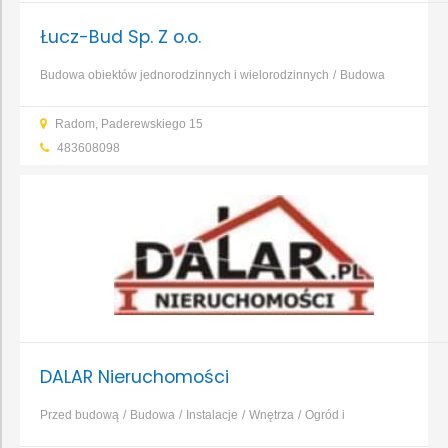
Łucz-Bud Sp. Z o.o.
Budowa obiektów jednorodzinnych i wielorodzinnych
Budowa
obiektów przemysłowych
Budowa obiektów usługowych i
Radom, Paderewskiego 15
użyteczności publicznej
Beton, żelbet
Stal
Cegły, bloczki,
483608098
pustaki
Zaprawy murarskie
Styropian
...
DALAR Nieruchomości
Przed budową
Budowa
Instalacje
Wnętrza
Ogród i
otoczenie
...