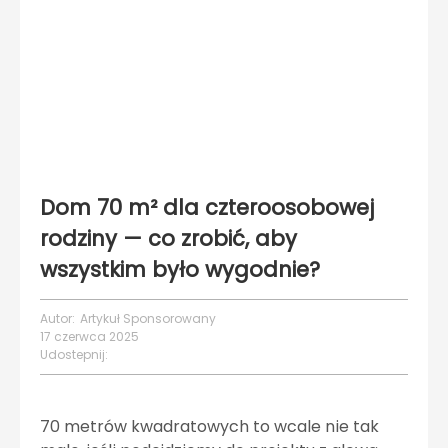
Dom 70 m² dla czteroosobowej
rodziny — co zrobić, aby
wszystkim było wygodnie?
Autor:
Artykuł Sponsorowany
17 czerwca 2025
Udostepnij:
70 metrów kwadratowych to wcale nie tak