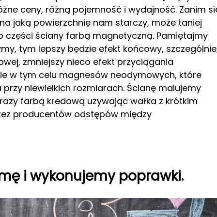
różne ceny, różną pojemność i wydajność. Zanim si
na jaką powierzchnię nam starczy, może taniej
ko części ściany farbą magnetyczną. Pamiętajmy
żymy, tym lepszy będzie efekt końcowy, szczególnie
owej, zmniejszy nieco efekt przyciągania
nie w tym celu magnesów neodymowych, które
a przy niewielkich rozmiarach. Ścianę malujemy
razy farbą kredową używając wałka z krótkim
rzez producentów odstępów między
śmę
i wykonujemy poprawki.