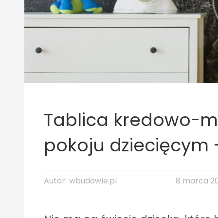
Tablica kredowo-m
pokoju dziecięcym 
Autor:
wbudowie.pl
8 marca 20