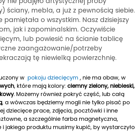
by nie podjęło artystycznej próby
 ściany, mebla, a już z pewnością siebie.
 pamiętała o wszystkim. Nasz dzisiejszy
om, jak i zapominalskim. Oczywiście
cym, lub powiesić na ścianie tablicę
tyczne zaangażowanie/potrzeby
kraczają tę niewielką powierzchnię.
kluczony w
pokoju dziecięcym
, nie ma obaw, w
owych
, które mają kolory:
ciemny zielony, niebieski,
iwkowy
. Możemy również pokryć część, lub całą
ą
, a wówczas będziemy mogli nie tylko pisać po
ej dziecięce prace, zdjęcia, pocztówki i inne
sztowne, a szczególnie farba magnetyczna,
e i jakiego produktu musimy kupić, by wystarczyło