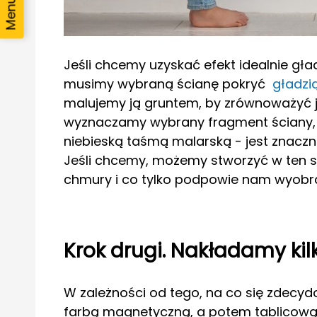
Jeśli chcemy uzyskać efekt idealnie gład
musimy wybraną ścianę pokryć
gładzi
malujemy ją gruntem, by zrównoważyć je
wyznaczamy wybrany fragment ściany, l
niebieską taśmą malarską - jest znacznie 
Jeśli chcemy, możemy stworzyć w ten sp
chmury i co tylko podpowie nam wyobra
Krok drugi. Nakładamy kil
W zależności od tego, na co się zdecy
farbą magnetyczną, a potem tablicową