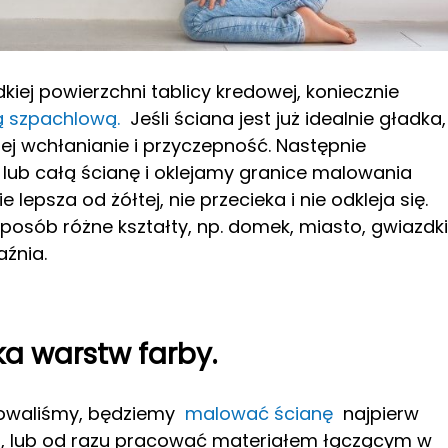
kiej powierzchni tablicy kredowej, koniecznie
ą szpachlową.
Jeśli ściana jest już idealnie gładka,
j wchłanianie i przyczepność. Następnie
ub całą ścianę i oklejamy granice malowania
lepsza od żółtej, nie przecieka i nie odkleja się.
osób różne kształty, np. domek, miasto, gwiazdki
źnia.
ka warstw farby.
dowaliśmy, będziemy
malować ścianę
najpierw
, lub od razu pracować materiałem łączącym w