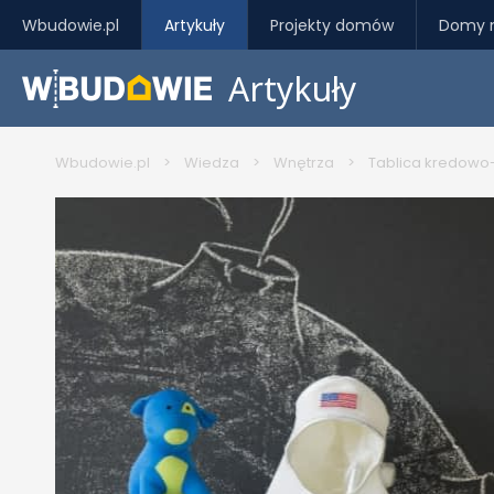
Wbudowie.pl
Artykuły
Projekty domów
Domy 
Artykuły
Wbudowie.pl
>
Wiedza
>
Wnętrza
>
Tablica kredowo-