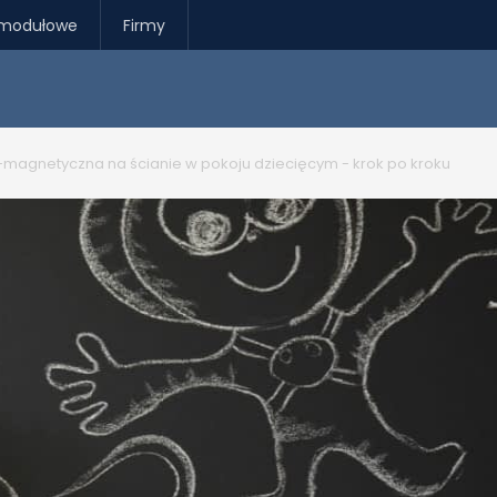
modułowe
Firmy
magnetyczna na ścianie w pokoju dziecięcym - krok po kroku