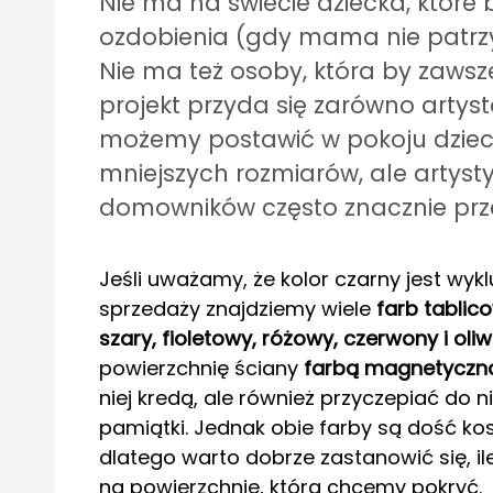
Nie ma na świecie dziecka, które 
ozdobienia (gdy mama nie patrzy)
Nie ma też osoby, która by zawsze
projekt przyda się zarówno artyst
możemy postawić w pokoju dziecię
mniejszych rozmiarów, ale artys
domowników często znacznie prze
Jeśli uważamy, że kolor czarny jest wy
sprzedaży znajdziemy wiele
farb tablic
szary, fioletowy, różowy, czerwony i ol
powierzchnię ściany
farbą magnetyczn
niej kredą, ale również przyczepiać do ni
pamiątki. Jednak obie farby są dość ko
dlatego warto dobrze zastanowić się, il
na powierzchnię, która chcemy pokryć.