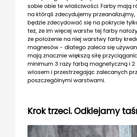
sobie obie te właściwości. Farby mają 
na którąś zdecydujemy przeanalizujmy, 
będzie zdecydować się na pokrycie tyl
też, że im więcej warstw tej farby nało
że położenie na niej warstwy farby kred
magnesów - dlatego zaleca się używa
mają znacznie większą siłę przyciągani
minimum 3 razy farbą magnetyczną i 2 
włosem i przestrzegając zalecanych p
poszczególnymi warstwami.
Krok trzeci. Odklejamy ta