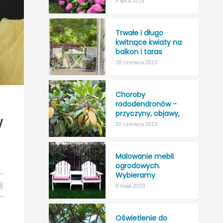
4 lipca 2019
odporność na mróz!
Trwałe i długo
kwitnące kwiaty na
balkon i taras
28 czerwca 2019
Choroby
rododendronów -
przyczyny, objawy,
w
leczenie
10 czerwca 2019
Malowanie mebli
ogrodowych.
Wybieramy
j:
najlepszy impregnat
8 maja 2020
do drewna na
zewnątrz.
Oświetlenie do