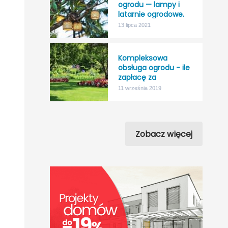
ogrodu — lampy i
latarnie ogrodowe.
13 lipca 2021
Kompleksowa
obsługa ogrodu - ile
zapłacę za
“nicnierobienie”?
11 września 2019
Zobacz więcej