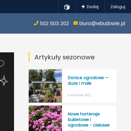
Dodaj
Zaloguj
502 503 202
biuro@wbudowie.pl
Artykuły sezonowe
Donice ogrodowe —
duże i małe
8 września 2021
Nowe hortensje
bukietowe i
ogrodowe - ciekawe
kolory, większa