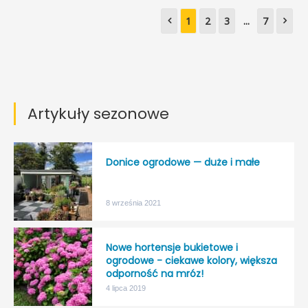
1
2
3
...
7
Artykuły sezonowe
Donice ogrodowe — duże i małe
8 września 2021
Nowe hortensje bukietowe i
ogrodowe - ciekawe kolory, większa
odporność na mróz!
4 lipca 2019