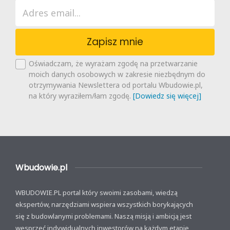
Zapisz mnie
Oświadczam, że wyrażam zgodę na przetwarzanie
moich danych osobowych w zakresie niezbędnym do
otrzymywania Newslettera od portalu Wbudowie.pl,
na który wyraziłem/łam zgodę.
[Dowiedz się więcej]
Wbudowie.pl
WBUDOWIE.PL portal który swoimi zasobami, wiedzą
ekspertów, narzędziami wspiera wszystkich borykających
się z budowlanymi problemami. Naszą misją i ambicją jest
wesprzeć indywidualnych inwestorów na każdym etapie