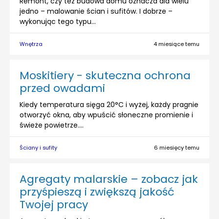
Remont, czy też budowa domu oznacza dla wielu
jedno – malowanie ścian i sufitów. I dobrze –
wykonując tego typu...
Wnętrza
4 miesiące temu
Moskitiery - skuteczna ochrona
przed owadami
Kiedy temperatura sięga 20°C i wyżej, każdy pragnie
otworzyć okna, aby wpuścić słoneczne promienie i
świeże powietrze....
Ściany i sufity
6 miesięcy temu
Agregaty malarskie – zobacz jak
przyśpieszą i zwiększą jakość
Twojej pracy