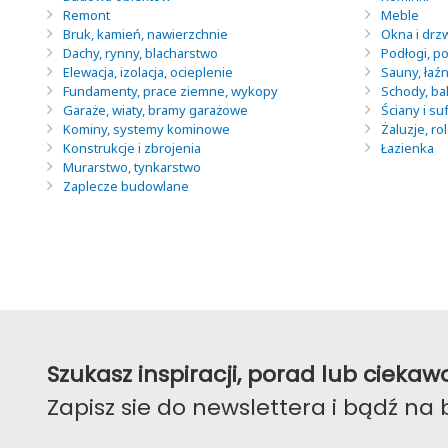
Remont
Meble
Bruk, kamień, nawierzchnie
Okna i drz
Dachy, rynny, blacharstwo
Podłogi, po
Elewacja, izolacja, ocieplenie
Sauny, łaź
Fundamenty, prace ziemne, wykopy
Schody, ba
Garaże, wiaty, bramy garażowe
Ściany i suf
Kominy, systemy kominowe
Żaluzje, ro
Konstrukcje i zbrojenia
Łazienka
Murarstwo, tynkarstwo
Zaplecze budowlane
Szukasz inspiracji, porad lub ciek
Zapisz sie do newslettera i bądź na 