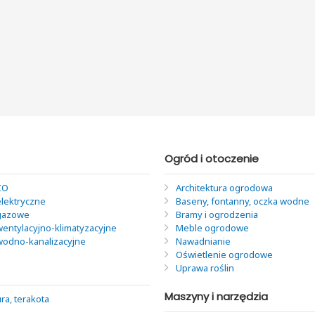
Ogród i otoczenie
CO
Architektura ogrodowa
elektryczne
Baseny, fontanny, oczka wodne
 gazowe
Bramy i ogrodzenia
wentylacyjno-klimatyzacyjne
Meble ogrodowe
 wodno-kanalizacyjne
Nawadnianie
Oświetlenie ogrodowe
Uprawa roślin
Maszyny i narzędzia
ra, terakota