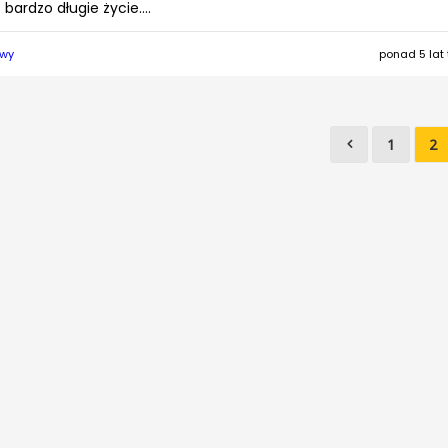
bardzo długie życie....
twy
ponad 5 lat
1
2