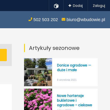
Dodaj
Zaloguj
502 503 202
biuro@wbudowie.pl
Artykuły sezonowe
Donice ogrodowe —
duże i małe
8 września 2021
Nowe hortensje
bukietowe i
ogrodowe - ciekawe
kolory, większa