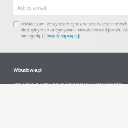
Oświadczam, że wyrażam zgodę na przetwarzanie moich
niezbędnym do otrzymywania Newslettera od portalu Wbu
łam zgodę.
[Dowiedz się więcej]
Wbudowie.pl
WBUDOWIE.PL portal który swoimi zasobami, wiedzą ekspertów,
narzędziami wspiera wszystkich borykających się z budowlanymi
problemami. Naszą misją i ambicją jest wesprzeć indywidualnych
inwestorów na każdym etapie budowanego przez nich własnych
domów.