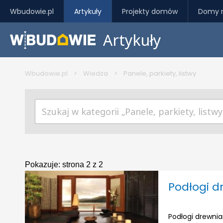
Wbudowie.pl
Artykuły
Projekty domów
Domy 
Artykuły
Wbudowie.pl
>
Wiedza
>
Panele, parkiety, listwy
Pokazuje:
strona 2 z 2
Podłogi d
Podłogi drewni