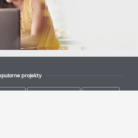
opularne projekty
Parterowe
Parterowe z garażem
Z poddaszem
Na wąską działkę
Nowoczesne
Energooszczędne
Drewniane
Szkieletowe