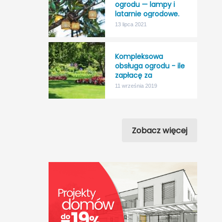
ogrodu — lampy i
latarnie ogrodowe.
13 lipca 2021
Kompleksowa
obsługa ogrodu - ile
zapłacę za
“nicnierobienie”?
11 września 2019
Zobacz więcej