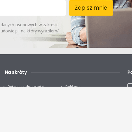
Zapisz mnie
 danych osobowych w zakresie
dowie.pl, na który wyraziłem/
Na skróty
P
Pytania i odpowiedzi
Reklama
Kontakt
Dodaj firmę
Regulamin
Polityka Prywatności
Odstąpienie od umowy
Kategorie projektów domów