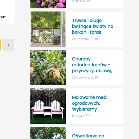
4 lipca 2019
odporność na mróz!
 temu
Trwałe i długo
kwitnące kwiaty na
balkon i taras
28 czerwca 2019
Choroby
rododendronów -
przyczyny, objawy,
leczenie
10 czerwca 2019
Malowanie mebli
ogrodowych.
Wybieramy
najlepszy impregnat
8 maja 2020
do drewna na
zewnątrz.
Oświetlenie do