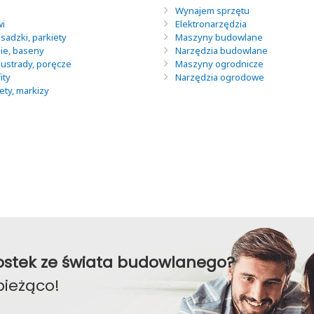
Wynajem sprzętu
wi
Elektronarzędzia
sadzki, parkiety
Maszyny budowlane
nie, baseny
Narzędzia budowlane
lustrady, poręcze
Maszyny ogrodnicze
ity
Narzędzia ogrodowe
lety, markizy
awostek ze świata budowlanego?
bieżąco!